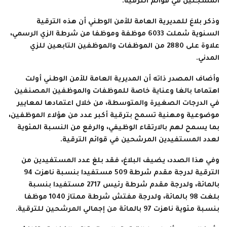
المسجلين في قوائم الترقية.
وذكر بلاغ للمديرية العامة للأمن الوطني أن هذه الترقية
السنوية شملت 6033 موظفة وموظفا من شرطة الزي الرسمي،
علاوة على 2880 من الموظفات والموظفين التابعين للزي
المدني.
وأضاف المصدر ذاته أن المديرية العامة للأمن الوطني أولت
اهتماما بالغا وعناية خاصة للموظفات والموظفين المصنفين
في الدرجات الصغيرة والمتوسطة، من خلال اعتمادها لمعايير
موضوعية ومهنية تسمح بترقية أكبر عدد من هؤلاء الموظفين،
بما يسمح لهم بالارتقاء الوظيفي، والرفع من النسبة المئوية
لعدد المستفيدين المرشحين في قوائم الترقية.
وفي هذا الصدد، يضيف البلاغ، فقد بلغ عدد المستفيدين من
الترقية لدرجة مقدم شرطة 509 مستفيدا بنسبة ناهزت 94
بالمائة، ولدرجة مقدم شرطة رئيس 2717 مستفيدا بنسبة
بلغت 98 بالمائة، ولدرجة مفتش شرطة ممتاز 1040 موظفا
بنسبة مئوية ناهزت 97 بالمائة من إجمالي المرشحين للترقية.