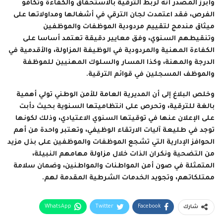
وأبرز المصدر أنه لربط الترقية بالاستحقاق والكفاءة وتكافؤ
الفرص، فقد اعتمدت لجان الترقي في أشغالها ومداولاتها على
ميثاق مندمج لتقييم مردودية الموظفات والموظفين
وتنقيطهم السنوي، وفق معايير دقيقة تعتمد أساسا على
الكفاءة المهنية والمردودية في الوظيفة المزاولة، والأقدمية في
الدرجة والمهنة، وكذا المسار والسلوك المهنيين للموظفة
والموظف المسجلين في قوائم الترقية.
وخلص البلاغ إلى أن المديرية العامة للأمن الوطني تولي أهمية
بالغة للترقية، وتحرص على انتظاميتها السنوية بحيث دأبت
على الإعلان عنها في توقيتها السنوي الاعتيادي، وذلك لكونها
توجد في طليعة آليات الارتقاء الوظيفي، وتعتبر واحدة من أهم
الحوافز الإدارية التي تشجع الموظفات والموظفين على بذل مزيد
من التضحية ونكران الذات خلال مزاولة مهامهم النبيلة،
المتمثلة في صون أمن المواطنات والمواطنين، وضمان سلامة
ممتلكاتهم، وتجويد الخدمات الشرطية المقدمة لهم.
WhatsApp
Twitter
Facebook
شارك