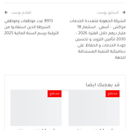
البريد الإلكتروني
Facebook Messenger
Telegram
Viber
طباعة
السابق بوست
القادم بوست
الشركة الجهوية متعددة الخدمات
8913 عدد موظفات وموظفي
مراكش – آسفي : استثمار 18
الشرطة الذين استفادوا من
مليار درهم خلال الفترة 2026 –
الترقية برسم السنة المالية 2025
2030 لتأمين التزويد و تحسين
جودة الخدمات و الحفاظ على
ديناميكية التنمية المستدامة
للجهة
قد يعجبك ايضا
مجتمع
مجتمع