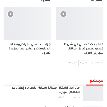
آسفي :…
قطاع…
فتح بحث قضائي في شريط
جواد الدادسي : مراكز ومعاهد
فيديو يظهر تبادل سائقا
الدبلومات والشواهد المزورة
سيارتي أجرة…
تغزو…
السابق
التالي
1 من 26
مجتمع
من أجل أشغال صيانة شبكة الكهرباء إعلان عن
إنقطاع التيار…
5 أغسطس, 2026