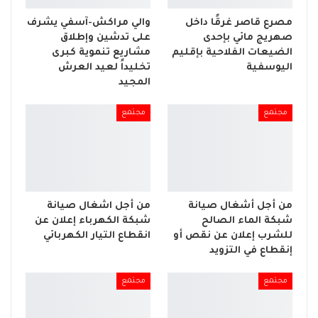
مصرع قاصر غرقًا داخل
والي مراكش-آسفي يشرف
صهريج مائي بإحدى
على تدشين وإطلاق
الضيعات الفلاحية بإقليم
مشاريع تنموية كبرى
اليوسفية
تخليداً لعيد العرش
المجيد
مجتمع
مجتمع
من أجل أشغال صيانة
من أجل اشغال صيانة
شبكة الماء الصالح
شبكة الكهرباء إعلان عن
للشرب إعلان عن نقص أو
انقطاع التيار الكهربائي
إنقطاع في التزويد
مجتمع
مجتمع