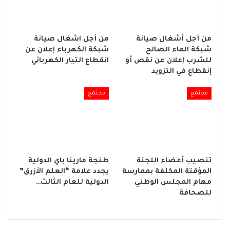
من أجل أشغال صيانة
من أجل اشغال صيانة
شبكة الماء الصالح
شبكة الكهرباء إعلان عن
للشرب إعلان عن نقص أو
انقطاع التيار الكهربائي
إنقطاع في التزويد
مجتمع
مجتمع
تنصيب أعضاء اللجنة
طنجة مارينا باي الدولية
المؤقتة المكلفة بممارسة
يجدد علامة “العلم الأزرق”
مهام المجلس الوطني
الدولية للعام الثالث…
للصحافة