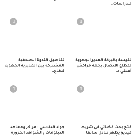
للدراسات…
نفيسة بالبركة المدير الجهوية
تفاصيل الندوة الصحفية
لقطاع الاتصال بجهة مراكش
المشتركة بين المديرية الجهوية
آسفي :…
قطاع…
فتح بحث قضائي في شريط
جواد الدادسي : مراكز ومعاهد
فيديو يظهر تبادل سائقا
الدبلومات والشواهد المزورة