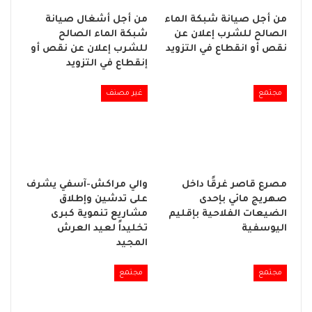
من أجل صيانة شبكة الماء
من أجل أشغال صيانة
الصالح للشرب إعلان عن
شبكة الماء الصالح
نقص أو انقطاع في التزويد
للشرب إعلان عن نقص أو
إنقطاع في التزويد
مجتمع
غير مصنف
مصرع قاصر غرقًا داخل
والي مراكش-آسفي يشرف
صهريج مائي بإحدى
على تدشين وإطلاق
الضيعات الفلاحية بإقليم
مشاريع تنموية كبرى
اليوسفية
تخليداً لعيد العرش
المجيد
مجتمع
مجتمع