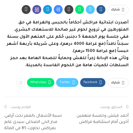
شارك
أصدرت ابتدائية مراكش أحكاماً بالحبس والغرامة في حق
المتورطين في ترويج لحوم غير صالحة للاستهلاك البشري.
ففي جلسة يوم الجمعة 5 دجنبر، حُكم على المتهم الأول بسنة
سجناً نافذاً (مع غرامة 4000 درهم)، وعلى شريكه بأربعة أشهر
حبساً (مع غرامة 1500 درهم).
وتأتي هذه الإدانة زجراً للغش وحمايةً للصحة العامة بعد حجز
السلطات لكميات هامة من اللحوم الفاسدة بالمدينة.
WhatsApp
Twitter
Facebook
شارك
السابق بوست
القادم بوست
أحمد قيلش وخمسة متهمين
نسبة الأشغال بالممر تحت أرضي
آخرين أمام استئنافية مراكش
مدار الحي الصناعي سيدي غانم
بمراكش تجاوزت 85 في المائة