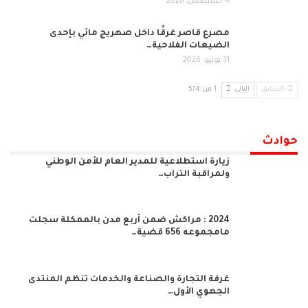
4 أغسطس, 2026
مصرع قاصر غرقًا داخل صهريج مائي بإحدى
الضيعات الفلاحية…
31 يوليو, 2026
السابق
التالي
1 من 574
حوادث
زيارة استطلاعية للمدير العام للأمن الوطني
ولمراقبة التراب…
2024 : مراكش ضمن أربع مدن بالممكلة سجلت
مامجموعه 656 قضية…
غرفة التجارة والصناعة والخدمات تنظم المنتدى
الجهوي الأول…