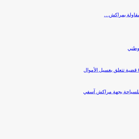
ب مقاولة بمراكش…
لوطني
 للسياحة بجهة مراكش آسفي