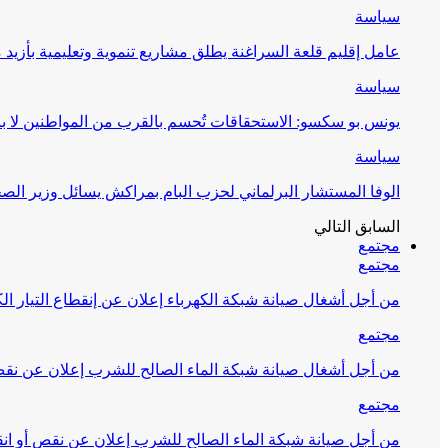
سياسة
عامل إقليم قلعة السراغنة يطلق مشاريع تنموية وتعليمية بأزيد من 27 مليون درهم احتف
سياسة
يونس بو سكسو: الاستحقاقات تُحسم بالقرب من المواطنين لا ب
سياسة
الوفا المستشار البرلماني لحزب البام بمراكش يسائل وزير ال
السابق
التالي
مجتمع
مجتمع
من أجل أشغال صيانة شبكة الكهرباء إعلان عن إنقطاع التيار الك
مجتمع
من أجل أشغال صيانة شبكة الماء الصالح للشرب إعلان عن نقص 
مجتمع
من أجل صيانة شبكة الماء الصالح للشرب إعلان عن نقص أو انق