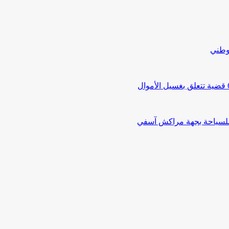
لوطني
 للسياحة بجهة مراكش آسفي