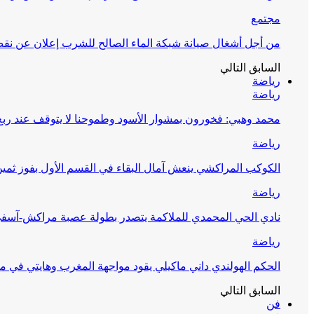
مجتمع
من أجل أشغال صيانة شبكة الماء الصالح للشرب إعلان عن نقص 
السابق
التالي
رياضة
رياضة
محمد وهبي: فخورون بمشوار الأسود وطموحنا لا يتوقف عند ربع 
رياضة
الكوكب المراكشي ينعش آمال البقاء في القسم الأول بفوز ثمين
رياضة
نادي الحي المحمدي للملاكمة يتصدر بطولة عصبة مراكش-آسف
رياضة
الحكم الهولندي داني ماكيلي يقود مواجهة المغرب وهايتي في مونديا
السابق
التالي
فن