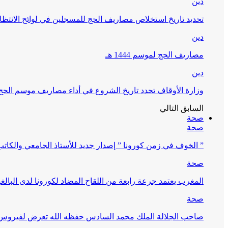
دين
تحديد تاريخ استخلاص مصاريف الحج للمسجلين في لوائح الانتظار (
دين
مصاريف الحج لموسم 1444 هـ
دين
وزارة الأوقاف تحدد تاريخ الشروع في أداء مصاريف موسم الحج لـ 4
السابق
التالي
صحة
صحة
” الخوف في زمن كورونا ” إصدار جديد للأستاذ الجامعي والكات
صحة
المغرب يعتمد جرعة رابعة من اللقاح المضاد لكورونا لدى البالغين 60 سنة فما فوق أو 
صحة
صاحب الجلالة الملك محمد السادس حفظه الله تعرض لفيروس كورونا ا