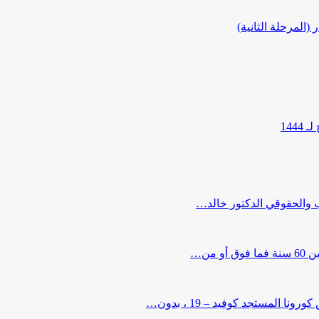
المرحلة الثانية)
144
ب والحقوقي الدكتور خالد…
من…
لمستجد كوفيد – 19 ، بدون…