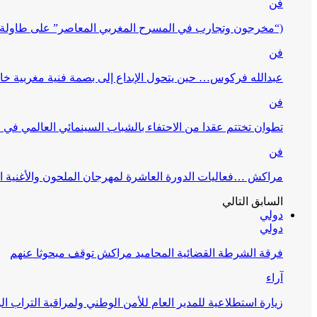
فن
(“مخرجون وتجارب في المسرح المغربي المعاصر” على طاولة 
فن
عبدالله فركوس… حين يتحول الإبداع إلى بصمة فنية مغربية خا
فن
تطوان تختتم عقدا من الاحتفاء بالشباب السينمائي العالمي في
فن
مراكش …فعاليات الدورة العاشرة لمهرجان الملحون والأغنية ا
السابق
التالي
دولي
دولي
فرقة الشرطة القضائية المحاميد مراكش توقف مبحوثا عنهم
آراء
زيارة استطلاعية للمدير العام للأمن الوطني ولمراقبة التراب ا