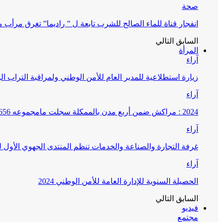
صحة
انفجار قناة للماء الصالح للشرب تابعة ل ” راديما” تغرق مرأ
السابق
التالي
المرأة
آراء
زيارة استطلاعية للمدير العام للأمن الوطني ولمراقبة التراب ا
آراء
2024 : مراكش ضمن أربع مدن بالممكلة سجلت مامجموعه 656 قضية تتعلق بغسيل الأموال
آراء
غرفة التجارة والصناعة والخدمات تنظم المنتدى الجهوي الأول
آراء
الحصيلة السنوية للإدارة العامة للأمن الوطني 2024
السابق
التالي
فيديو
مجتمع