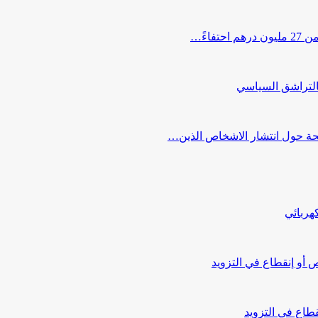
اءً…
التراشق السياسي
صحة حول انتشار الاشخاص الذين…
هربائي
أو إنقطاع في التزويد
طاع في التزويد