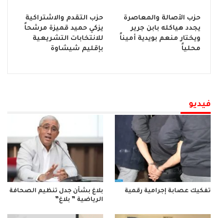
حزب الأصالة والمعاصرة
حزب التقدم والاشتراكية
يجدد هياكله بابن جرير
يزكي حميد قميزة مرشحاً
ويختار منعم بويدية أميناً
للانتخابات التشريعية
محلياً
بإقليم شيشاوة
فيديو
تفكيك عصابة إجرامية رقمية
بلاغ بشأن جدل تنظيم الصحافة
الرياضية ” بلاغ”