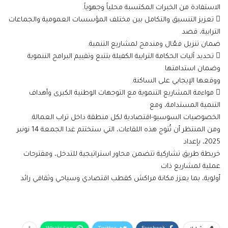
الاستفادة من الخبرات المكتسبة محلياً وجهوياً.
 تعزيز التنسيق والتكامل بين مختلف المؤسسات العمومية والجماعات
الترابية، قصد
ضمان تنزيل فعّال ومندمج لمشاريع التنمية.
 تحديد آليات الحكامة الترابية الكفيلة بتتبع وتقييم البرامج التنموية
وضمان استدامتها
ووقعها الإيجابي على الساكنة.
 مواءمة المشاريع التنموية مع التوجهات الوطنية الكبرى وأهداف
التنمية المستدامة، ومع
الخصوصيات السوسيو-اقتصادية لكل منطقة داخل تراب العمالة.
ومن المنتظر أن تُتوج هذه اللقاءات، التي ستختتم غدا الجمعة 14 نونبر
2025، بإعداد
خريطة طريق تشاركية تتضمن محاور استراتيجية للتدخل، ومقترحات
عملية لمشاريع ذات
أولوية، بما يعزز مكانة مراكش كقطب اقتصادي وسياحي وثقافي رائد