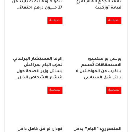
بعقد الجمع العام لفرع
تنموية وتعليمية بأزيد من
قيادة أوزكيتة
27 مليون درهم احتفاءً…
سياسة
سياسة
يونس بو سكسو:
الوفا المستشار البرلماني
الاستحقاقات تُحسم
لحزب البام بمراكش
بالقرب من المواطنين لا
يسائل وزير الصحة حول
بالتراشق السياسي
انتشار الاشخاص الذين…
سياسة
سياسة
المنصوري: “البام” يدخل
كودار: توافق كامل داخل