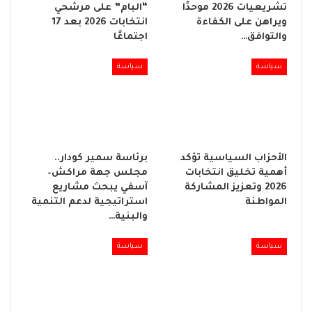
تشريعيات 2026 موحدًا
“البام” على مرشحي
ويراهن على الكفاءة
انتخابات 2026 بعد 17
والتوافق…
اجتماعًا
سياسة
سياسة
الأحزاب السياسية تؤكد
برئاسة سمير كودار..
أهمية تخليق انتخابات
مجلس جهة مراكش–
2026 وتعزيز المشاركة
آسفي يبحث مشاريع
المواطنة
استراتيجية لدعم التنمية
والبنية…
سياسة
سياسة