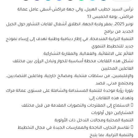
ترأس السيد خطيب الهبيل، والي جهة مراكش-آسفي عامل عمالة
مراكش، يومه الخميس 13
نونبر 2025، بمقر ولاية الجهة، انطلاق أشغال لقاءات التشاور حول الجيل
الجديد من برامج
التنمية الترابية المندمجة، في إطار دينامية وطنية تهدف إلى إرساء نموذج
جديد للتخطيط التنموي
القائم على الالتقائية، والفعالية، والمقاربة التشاركية.
تشكل هذه اللقاءات محطة أساسية للحوار وتبادل الرؤى بين مختلف
الفاعلين المحليين
والإقليميين، من سلطات منتخبة، ومصالح خارجية، وفاعلين اقتصاديين،
ومجتمع مدني، قصد
بلورة رؤية موحدة للتنمية المستدامة والشاملة على مستوى عمالة مراك
وتهدف هذه اللقاءات إلى:
 الاستماع إلى المقترحات والتصورات المقدمة من قبل مختلف
المشاركين حول أولويات
التنمية المحلية ومجالات التدخل ذات الأولوية.
 تقاسم التجارب الناجحة والممارسات الجيدة في مجال التخطيط
والتنمية الترابية، بما يتيح