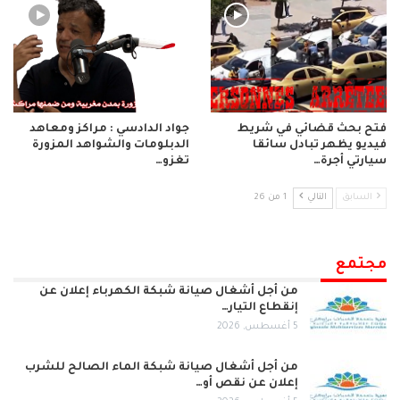
فتح بحث قضائي في شريط
جواد الدادسي : مراكز ومعاهد
فيديو يظهر تبادل سائقا
الدبلومات والشواهد المزورة
سيارتي أجرة…
تغزو…
السابق
التالي
1 من 26
مجتمع
من أجل أشغال صيانة شبكة الكهرباء إعلان عن
إنقطاع التيار…
5 أغسطس, 2026
من أجل أشغال صيانة شبكة الماء الصالح للشرب
إعلان عن نقص أو…