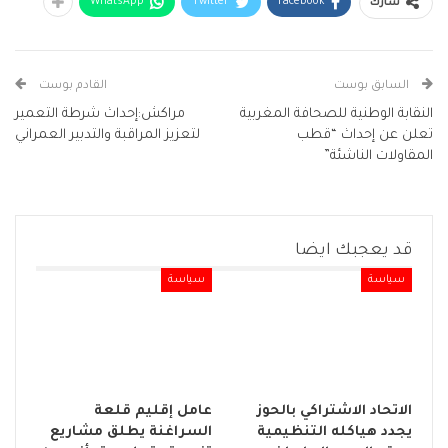
WhatsApp
Twitter
Facebook
شارك
السابق بوست
القادم بوست
النقابة الوطنية للصحافة المغربية
مراكش:إحداث شرطة التعمير
تعلن عن إحداث “قطب
لتعزيز المراقبة والتدبير العمراني
المقاولات الناشئة”
قد يعجبك ايضا
سياسة
سياسة
الاتحاد الاشتراكي بالحوز
عامل إقليم قلعة
يجدد هياكله التنظيمية
السراغنة يطلق مشاريع