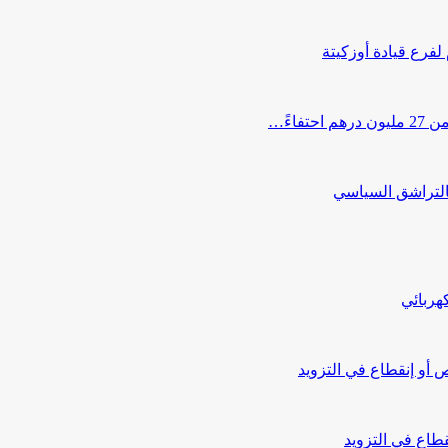
 لفرع قيادة أوزكيتة
اءً…
التراشق السياسي
هربائي
أو إنقطاع في التزويد
طاع في التزويد