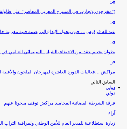
فن
(“مخرجون وتجارب في المسرح المغربي المعاصر” على طاولة 
فن
عبدالله فركوس… حين يتحول الإبداع إلى بصمة فنية مغربية خا
فن
تطوان تختتم عقدا من الاحتفاء بالشباب السينمائي العالمي في
فن
مراكش …فعاليات الدورة العاشرة لمهرجان الملحون والأغنية ا
السابق
التالي
دولي
دولي
فرقة الشرطة القضائية المحاميد مراكش توقف مبحوثا عنهم
آراء
زيارة استطلاعية للمدير العام للأمن الوطني ولمراقبة التراب ا