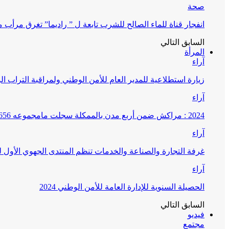
صحة
انفجار قناة للماء الصالح للشرب تابعة ل ” راديما” تغرق مرأ
السابق
التالي
المرأة
آراء
زيارة استطلاعية للمدير العام للأمن الوطني ولمراقبة التراب ا
آراء
2024 : مراكش ضمن أربع مدن بالممكلة سجلت مامجموعه 656 قضية تتعلق بغسيل الأموال
آراء
غرفة التجارة والصناعة والخدمات تنظم المنتدى الجهوي الأول
آراء
الحصيلة السنوية للإدارة العامة للأمن الوطني 2024
السابق
التالي
فيديو
مجتمع