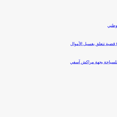
لوطني
 للسياحة بجهة مراكش آسفي