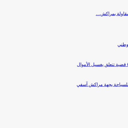
ب مقاولة بمراكش…
لوطني
 للسياحة بجهة مراكش آسفي