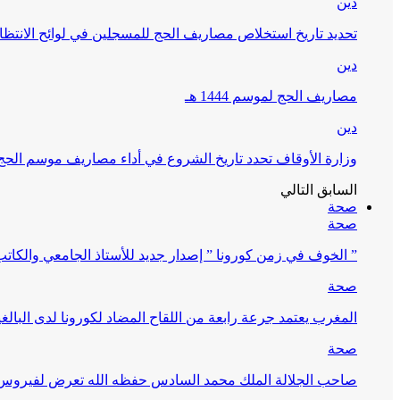
دين
تحديد تاريخ استخلاص مصاريف الحج للمسجلين في لوائح الانتظار (
دين
مصاريف الحج لموسم 1444 هـ
دين
وزارة الأوقاف تحدد تاريخ الشروع في أداء مصاريف موسم الحج لـ 4
السابق
التالي
صحة
صحة
” الخوف في زمن كورونا ” إصدار جديد للأستاذ الجامعي والكات
صحة
المغرب يعتمد جرعة رابعة من اللقاح المضاد لكورونا لدى البالغين 60 سنة فما فوق أو 
صحة
صاحب الجلالة الملك محمد السادس حفظه الله تعرض لفيروس كورونا ا