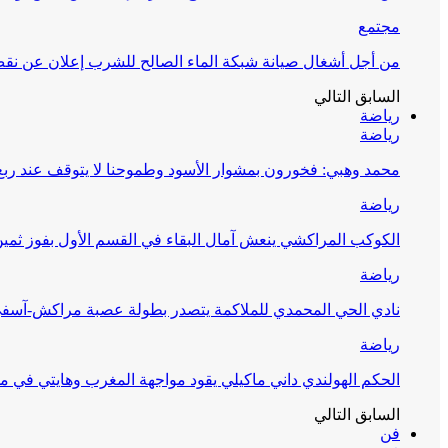
مجتمع
من أجل أشغال صيانة شبكة الماء الصالح للشرب إعلان عن نقص 
السابق
التالي
رياضة
رياضة
محمد وهبي: فخورون بمشوار الأسود وطموحنا لا يتوقف عند ربع 
رياضة
الكوكب المراكشي ينعش آمال البقاء في القسم الأول بفوز ثمين
رياضة
نادي الحي المحمدي للملاكمة يتصدر بطولة عصبة مراكش-آسف
رياضة
الحكم الهولندي داني ماكيلي يقود مواجهة المغرب وهايتي في مونديا
السابق
التالي
فن