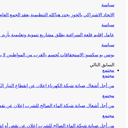
سياسة
الاتحاد الاشتراكي بالحوز يجدد هياكله التنظيمية بعقد الجمع العام
سياسة
عامل إقليم قلعة السراغنة يطلق مشاريع تنموية وتعليمية بأزيد من 27 مليون درهم احتف
سياسة
يونس بو سكسو: الاستحقاقات تُحسم بالقرب من المواطنين لا ب
السابق
التالي
مجتمع
مجتمع
من أجل أشغال صيانة شبكة الكهرباء إعلان عن إنقطاع التيار الك
مجتمع
من أجل أشغال صيانة شبكة الماء الصالح للشرب إعلان عن نقص 
مجتمع
من أجل صيانة شبكة الماء الصالح للشرب إعلان عن نقص أو انق