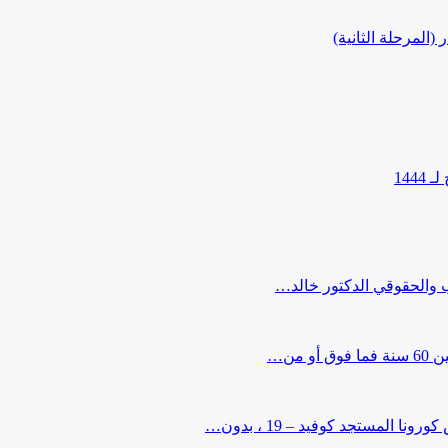
المرحلة الثانية)
144
ب والحقوقي الدكتور خالد…
من…
لمستجد كوفيد – 19 ، بدون…