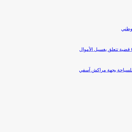
لوطني
 للسياحة بجهة مراكش آسفي