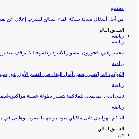
مجتمع
من أجل أشغال صيانة شبكة الماء الصالح للشرب إعلان عن نقص 
السابق
التالي
رياضة
رياضة
محمد وهبي: فخورون بمشوار الأسود وطموحنا لا يتوقف عند ربع 
رياضة
الكوكب المراكشي ينعش آمال البقاء في القسم الأول بفوز ثمين
رياضة
نادي الحي المحمدي للملاكمة يتصدر بطولة عصبة مراكش-آسف
رياضة
الحكم الهولندي داني ماكيلي يقود مواجهة المغرب وهايتي في مونديا
السابق
التالي
فن