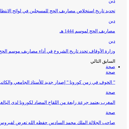
دين
تحديد تاريخ استخلاص مصاريف الحج للمسجلين في لوائح الانتظار (
دين
مصاريف الحج لموسم 1444 هـ
دين
وزارة الأوقاف تحدد تاريخ الشروع في أداء مصاريف موسم الحج لـ 4
السابق
التالي
صحة
صحة
” الخوف في زمن كورونا ” إصدار جديد للأستاذ الجامعي والكات
صحة
المغرب يعتمد جرعة رابعة من اللقاح المضاد لكورونا لدى البالغين 60 سنة فما فوق أو 
صحة
صاحب الجلالة الملك محمد السادس حفظه الله تعرض لفيروس كورونا ا