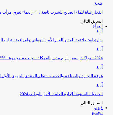
صحة
انفجار قناة للماء الصالح للشرب تابعة ل ” راديما” تغرق مرأ
السابق
التالي
المرأة
آراء
زيارة استطلاعية للمدير العام للأمن الوطني ولمراقبة التراب ا
آراء
2024 : مراكش ضمن أربع مدن بالممكلة سجلت مامجموعه 656 قضية تتعلق بغسيل الأموال
آراء
غرفة التجارة والصناعة والخدمات تنظم المنتدى الجهوي الأول
آراء
الحصيلة السنوية للإدارة العامة للأمن الوطني 2024
السابق
التالي
فيديو
مجتمع