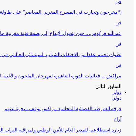
فن
(“مخرجون وتجارب في المسرح المغربي المعاصر” على طاولة 
فن
عبدالله فركوس… حين يتحول الإبداع إلى بصمة فنية مغربية خا
فن
تطوان تختتم عقدا من الاحتفاء بالشباب السينمائي العالمي في
فن
مراكش …فعاليات الدورة العاشرة لمهرجان الملحون والأغنية ا
السابق
التالي
دولي
دولي
فرقة الشرطة القضائية المحاميد مراكش توقف مبحوثا عنهم
آراء
زيارة استطلاعية للمدير العام للأمن الوطني ولمراقبة التراب ا