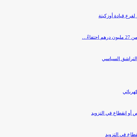
 لفرع قيادة أوزكيتة
اءً…
التراشق السياسي
هربائي
أو إنقطاع في التزويد
طاع في التزويد