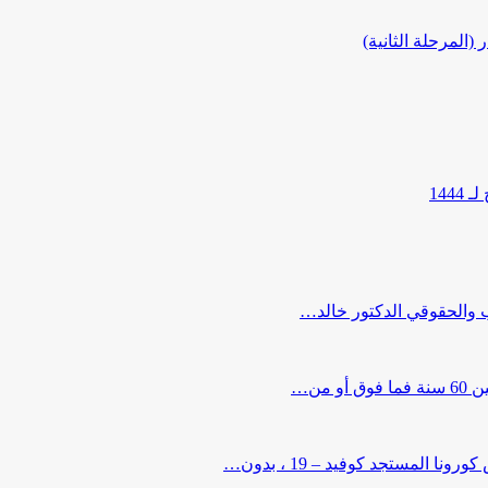
المرحلة الثانية)
144
ب والحقوقي الدكتور خالد…
من…
لمستجد كوفيد – 19 ، بدون…