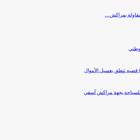
ب مقاولة بمراكش…
لوطني
 للسياحة بجهة مراكش آسفي