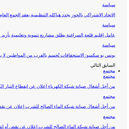
سياسة
الاتحاد الاشتراكي بالحوز يجدد هياكله التنظيمية بعقد الجمع العام
سياسة
عامل إقليم قلعة السراغنة يطلق مشاريع تنموية وتعليمية بأزيد من 27 مليون درهم احتف
سياسة
يونس بو سكسو: الاستحقاقات تُحسم بالقرب من المواطنين لا ب
السابق
التالي
مجتمع
مجتمع
من أجل أشغال صيانة شبكة الكهرباء إعلان عن إنقطاع التيار الك
مجتمع
من أجل أشغال صيانة شبكة الماء الصالح للشرب إعلان عن نقص 
مجتمع
من أجل صيانة شبكة الماء الصالح للشرب إعلان عن نقص أو انق