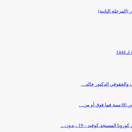
المرحلة الثانية)
144
ب والحقوقي الدكتور خالد…
من…
لمستجد كوفيد – 19 ، بدون…