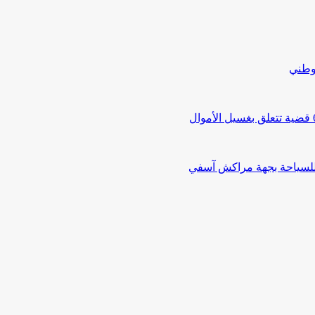
لوطني
 للسياحة بجهة مراكش آسفي