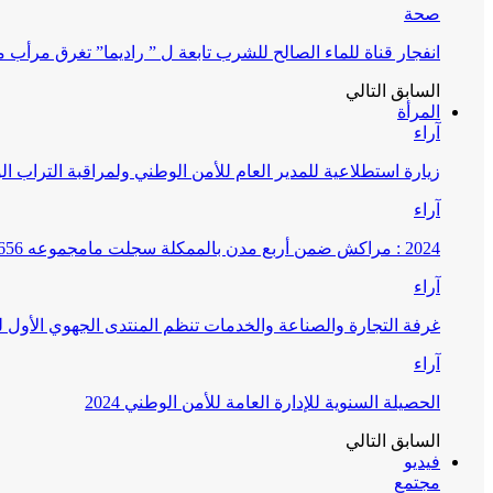
صحة
انفجار قناة للماء الصالح للشرب تابعة ل ” راديما” تغرق مرأ
السابق
التالي
المرأة
آراء
زيارة استطلاعية للمدير العام للأمن الوطني ولمراقبة التراب ا
آراء
2024 : مراكش ضمن أربع مدن بالممكلة سجلت مامجموعه 656 قضية تتعلق بغسيل الأموال
آراء
غرفة التجارة والصناعة والخدمات تنظم المنتدى الجهوي الأول
آراء
الحصيلة السنوية للإدارة العامة للأمن الوطني 2024
السابق
التالي
فيديو
مجتمع