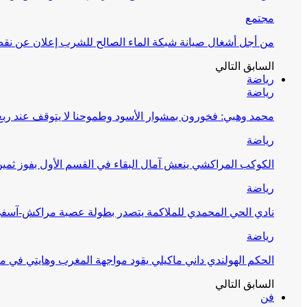
مجتمع
من أجل أشغال صيانة شبكة الماء الصالح للشرب إعلان عن نقص 
السابق
التالي
رياضة
رياضة
محمد وهبي: فخورون بمشوار الأسود وطموحنا لا يتوقف عند ربع 
رياضة
الكوكب المراكشي ينعش آمال البقاء في القسم الأول بفوز ثمين
رياضة
نادي الحي المحمدي للملاكمة يتصدر بطولة عصبة مراكش-آسف
رياضة
الحكم الهولندي داني ماكيلي يقود مواجهة المغرب وهايتي في مونديا
السابق
التالي
فن