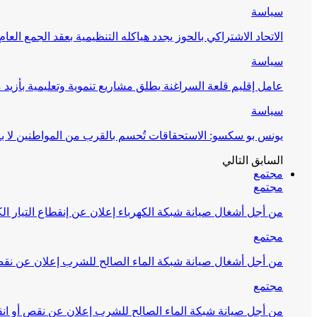
سياسة
الاتحاد الاشتراكي بالحوز يجدد هياكله التنظيمية بعقد الجمع العام
سياسة
عامل إقليم قلعة السراغنة يطلق مشاريع تنموية وتعليمية بأزيد من 27 مليون درهم احتف
سياسة
يونس بو سكسو: الاستحقاقات تُحسم بالقرب من المواطنين لا ب
السابق
التالي
مجتمع
مجتمع
من أجل أشغال صيانة شبكة الكهرباء إعلان عن إنقطاع التيار الك
مجتمع
من أجل أشغال صيانة شبكة الماء الصالح للشرب إعلان عن نقص 
مجتمع
من أجل صيانة شبكة الماء الصالح للشرب إعلان عن نقص أو انق