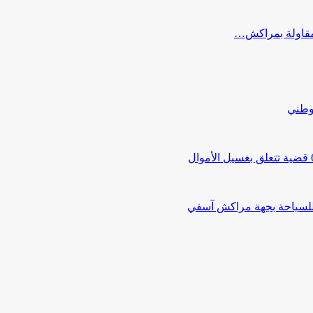
ب مقاولة بمراكش…
لوطني
 للسياحة بجهة مراكش آسفي