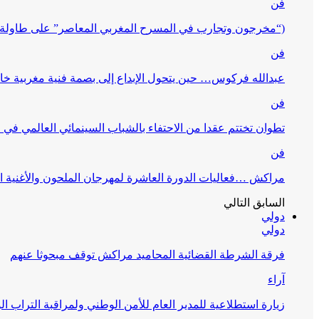
فن
(“مخرجون وتجارب في المسرح المغربي المعاصر” على طاولة 
فن
عبدالله فركوس… حين يتحول الإبداع إلى بصمة فنية مغربية خا
فن
تطوان تختتم عقدا من الاحتفاء بالشباب السينمائي العالمي في
فن
مراكش …فعاليات الدورة العاشرة لمهرجان الملحون والأغنية ا
السابق
التالي
دولي
دولي
فرقة الشرطة القضائية المحاميد مراكش توقف مبحوثا عنهم
آراء
زيارة استطلاعية للمدير العام للأمن الوطني ولمراقبة التراب ا