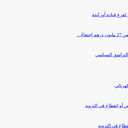
 لفرع قيادة أوزكيتة
اءً…
التراشق السياسي
هربائي
أو إنقطاع في التزويد
طاع في التزويد