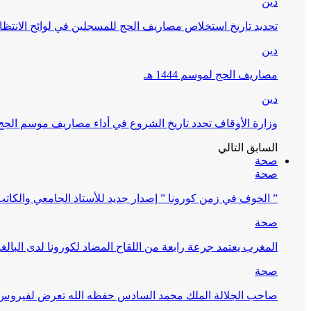
دين
تحديد تاريخ استخلاص مصاريف الحج للمسجلين في لوائح الانتظار (
دين
مصاريف الحج لموسم 1444 هـ
دين
وزارة الأوقاف تحدد تاريخ الشروع في أداء مصاريف موسم الحج لـ 4
السابق
التالي
صحة
صحة
” الخوف في زمن كورونا ” إصدار جديد للأستاذ الجامعي والكات
صحة
المغرب يعتمد جرعة رابعة من اللقاح المضاد لكورونا لدى البالغين 60 سنة فما فوق أو 
صحة
صاحب الجلالة الملك محمد السادس حفظه الله تعرض لفيروس كورونا ا