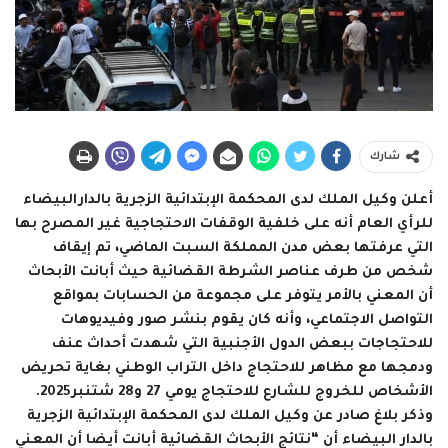
شارك
أعلن وكيل الملك لدى المحكمة الإبتدائية الزجرية بالدارالبيضاء
للرأي العام أنه على خلفية الوقفات الاحتجاجية غير المصرح بها
التي عرفتها بعض مدن المملكة السبت الماضي، تم إيقاف
شخص من طرف عناصر الشرطة القضائية حيث أبانت الأبحاث
أن المعني بالأمر يتوفر على مجموعة من الحسابات بمواقع
التواصل الاجتماعي، وأنه كان يقوم بنشر صور وفيديوهات
للاحتجاجات ببعض الدول الأجنبية التي شهدت أحداث عنف
ودمجها مع مظاهر للاحتجاج داخل التراب الوطني بغاية تحريض
الأشخاص للخروج للشارع للاحتجاج يومي 27 و28 شتنبر2025.
وذكر بلاغ صادر عن وكيل الملك لدى المحكمة الإبتدائية الزجرية
بالدار البيضاء أن “نتائج الأبحاث القضائية أبانت أيضا أن المعني