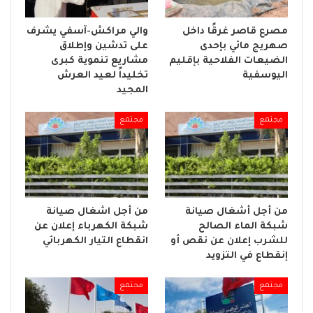
مصرع قاصر غرقًا داخل
والي مراكش-آسفي يشرف
صهريج مائي بإحدى
على تدشين وإطلاق
الضيعات الفلاحية بإقليم
مشاريع تنموية كبرى
اليوسفية
تخليداً لعيد العرش
المجيد
مجتمع
مجتمع
من أجل أشغال صيانة
من أجل اشغال صيانة
شبكة الماء الصالح
شبكة الكهرباء إعلان عن
للشرب إعلان عن نقص أو
انقطاع التيار الكهربائي
إنقطاع في التزويد
مجتمع
مجتمع