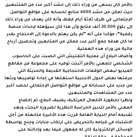
بالأمر كان يسعى من وراء ذلك إلى حشد أكبر عدد من المتتبعين
حيث تمكن من حشد 4000 متابع لحسابه على مواقع التواصل
الإجتماعي في ظرف ثلاثة أيام فقط، وأنه كان يهدف من وراء ذلك
إلى بلوغ 20.000 ألف متابع وأن هذا كان سيؤهله لإحداث منصة
رقمية”، مؤكدا على أنه “لم يكن يهتم بالدعوة إلى الاحتجاج بقدر
ما كان هدفه جمع أكبر عدد ممكن من المتابعين وتحصيل أرباح
مالية من وراء هذه العملية.
وأضاف البلاغ أن عملية التفتيش التي انصبت على الحاسوب
الشخصي للمعني بالأمر أثبتت توفره على مجموعة من مقاطع
الفيديو لبعض الوقفات الاحتجاجية القديمة والحديثة التي
عرفتها بعض الدول الأجنبية استغلها في إعادة توضيبها وبثها
من جديد على حساباته في مواقع التواصل الإجتماعي لحصد أكبر
عدد من المشاهدات والمتتبعين.
ونظرا لخطورة الأفعال المرتكبة، يضيف البلاغ، تم إخضاع
المعني بالأمر لتدبير الحراسة النظرية لضرورة البحث، وبعد
تقديمه أمام النيابة العامة قررت هذه الأخيرة متابعته من أجل
الاشتباه في قيامه بالتحريض على ارتكاب جنايات وجنح بواسطة
الوسائل الإلكترونية كان له مفعول فيما بعد وإحالته على