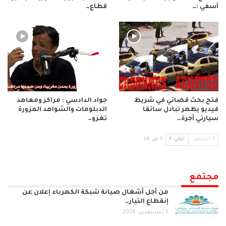
آسفي :…
قطاع…
فتح بحث قضائي في شريط
جواد الدادسي : مراكز ومعاهد
فيديو يظهر تبادل سائقا
الدبلومات والشواهد المزورة
سيارتي أجرة…
تغزو…
السابق
التالي
1 من 26
مجتمع
من أجل أشغال صيانة شبكة الكهرباء إعلان عن
إنقطاع التيار…
5 أغسطس, 2026