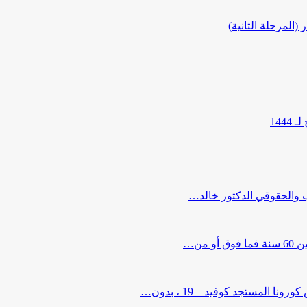
المرحلة الثانية)
144
ب والحقوقي الدكتور خالد…
من…
لمستجد كوفيد – 19 ، بدون…