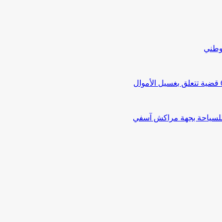
لوطني
 للسياحة بجهة مراكش آسفي