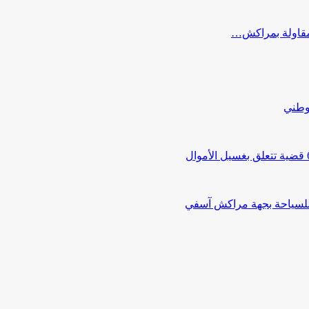
ب مقاولة بمراكش…
لوطني
 للسياحة بجهة مراكش آسفي