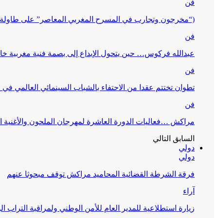
فن
(“مخرجون وتجارب في المسرح المغربي المعاصر” على طاولة 
فن
عبدالله فركوس… حين يتحول الإبداع إلى بصمة فنية مغربية خا
فن
تطوان تختتم عقدا من الاحتفاء بالشباب السينمائي العالمي في
فن
مراكش …فعاليات الدورة العاشرة لمهرجان الملحون والأغنية ا
السابق
التالي
دولي
دولي
فرقة الشرطة القضائية المحاميد مراكش توقف مبحوثا عنهم
آراء
زيارة استطلاعية للمدير العام للأمن الوطني ولمراقبة التراب ا