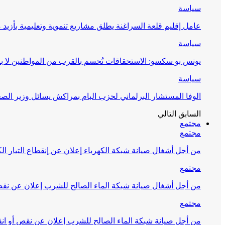
سياسة
عامل إقليم قلعة السراغنة يطلق مشاريع تنموية وتعليمية بأزيد من 27 مليون درهم احتف
سياسة
يونس بو سكسو: الاستحقاقات تُحسم بالقرب من المواطنين لا ب
سياسة
الوفا المستشار البرلماني لحزب البام بمراكش يسائل وزير ال
السابق
التالي
مجتمع
مجتمع
من أجل أشغال صيانة شبكة الكهرباء إعلان عن إنقطاع التيار الك
مجتمع
من أجل أشغال صيانة شبكة الماء الصالح للشرب إعلان عن نقص 
مجتمع
من أجل صيانة شبكة الماء الصالح للشرب إعلان عن نقص أو انق