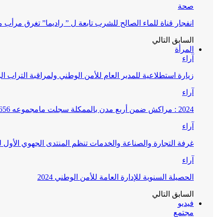
صحة
انفجار قناة للماء الصالح للشرب تابعة ل ” راديما” تغرق مرأ
السابق
التالي
المرأة
آراء
زيارة استطلاعية للمدير العام للأمن الوطني ولمراقبة التراب ا
آراء
2024 : مراكش ضمن أربع مدن بالممكلة سجلت مامجموعه 656 قضية تتعلق بغسيل الأموال
آراء
غرفة التجارة والصناعة والخدمات تنظم المنتدى الجهوي الأول
آراء
الحصيلة السنوية للإدارة العامة للأمن الوطني 2024
السابق
التالي
فيديو
مجتمع