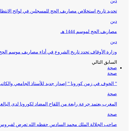
دين
تحديد تاريخ استخلاص مصاريف الحج للمسجلين في لوائح الانتظار (
دين
مصاريف الحج لموسم 1444 هـ
دين
وزارة الأوقاف تحدد تاريخ الشروع في أداء مصاريف موسم الحج لـ 4
السابق
التالي
صحة
صحة
” الخوف في زمن كورونا ” إصدار جديد للأستاذ الجامعي والكات
صحة
المغرب يعتمد جرعة رابعة من اللقاح المضاد لكورونا لدى البالغين 60 سنة فما فوق أو 
صحة
صاحب الجلالة الملك محمد السادس حفظه الله تعرض لفيروس كورونا ا