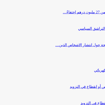
اءً…
التراشق السياسي
صحة حول انتشار الاشخاص الذين…
هربائي
أو إنقطاع في التزويد
طاع في التزويد