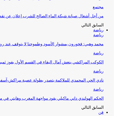
مجتمع
من أجل أشغال صيانة شبكة الماء الصالح للشرب إعلان عن نقص 
السابق
التالي
رياضة
رياضة
محمد وهبي: فخورون بمشوار الأسود وطموحنا لا يتوقف عند ربع 
رياضة
الكوكب المراكشي ينعش آمال البقاء في القسم الأول بفوز ثمين
رياضة
نادي الحي المحمدي للملاكمة يتصدر بطولة عصبة مراكش-آسف
رياضة
الحكم الهولندي داني ماكيلي يقود مواجهة المغرب وهايتي في مونديا
السابق
التالي
فن