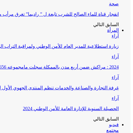
صحة
انفجار قناة للماء الصالح للشرب تابعة ل ” راديما” تغرق مرأ
السابق
التالي
المرأة
آراء
زيارة استطلاعية للمدير العام للأمن الوطني ولمراقبة التراب ا
آراء
2024 : مراكش ضمن أربع مدن بالممكلة سجلت مامجموعه 656 قضية تتعلق بغسيل الأموال
آراء
غرفة التجارة والصناعة والخدمات تنظم المنتدى الجهوي الأول
آراء
الحصيلة السنوية للإدارة العامة للأمن الوطني 2024
السابق
التالي
فيديو
مجتمع