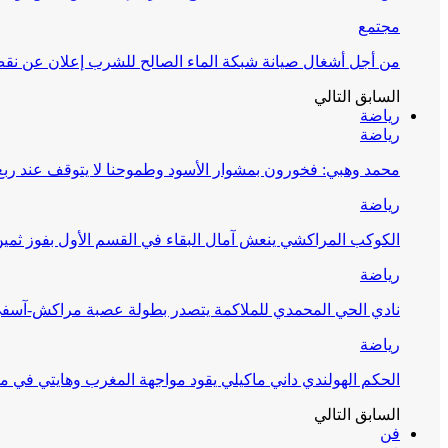
مجتمع
من أجل أشغال صيانة شبكة الماء الصالح للشرب إعلان عن نقص 
السابق
التالي
رياضة
رياضة
محمد وهبي: فخورون بمشوار الأسود وطموحنا لا يتوقف عند ربع 
رياضة
الكوكب المراكشي ينعش آمال البقاء في القسم الأول بفوز ثمين
رياضة
نادي الحي المحمدي للملاكمة يتصدر بطولة عصبة مراكش-آسف
رياضة
الحكم الهولندي داني ماكيلي يقود مواجهة المغرب وهايتي في مونديا
السابق
التالي
فن