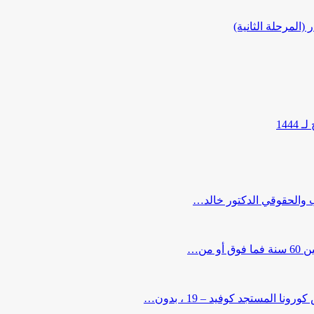
المرحلة الثانية)
144
ب والحقوقي الدكتور خالد…
من…
لمستجد كوفيد – 19 ، بدون…