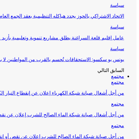
سياسة
الاتحاد الاشتراكي بالحوز يجدد هياكله التنظيمية بعقد الجمع العام
سياسة
عامل إقليم قلعة السراغنة يطلق مشاريع تنموية وتعليمية بأزيد من 27 مليون درهم احتف
سياسة
يونس بو سكسو: الاستحقاقات تُحسم بالقرب من المواطنين لا ب
السابق
التالي
مجتمع
مجتمع
من أجل أشغال صيانة شبكة الكهرباء إعلان عن إنقطاع التيار الك
مجتمع
من أجل أشغال صيانة شبكة الماء الصالح للشرب إعلان عن نقص 
مجتمع
من أجل صيانة شبكة الماء الصالح للشرب إعلان عن نقص أو انق