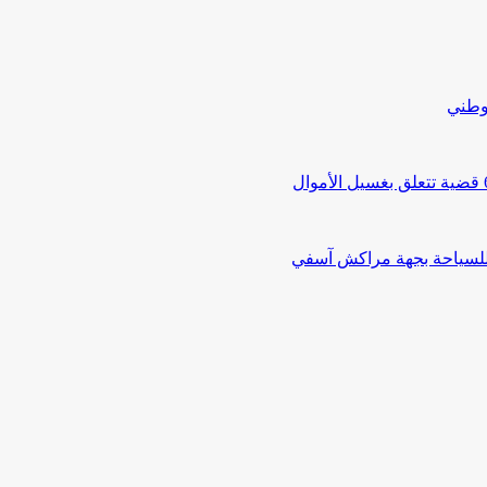
لوطني
 للسياحة بجهة مراكش آسفي