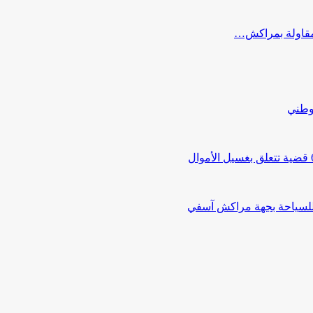
ب مقاولة بمراكش…
لوطني
 للسياحة بجهة مراكش آسفي