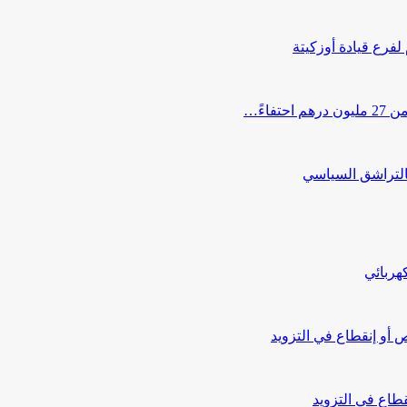
 لفرع قيادة أوزكيتة
اءً…
التراشق السياسي
هربائي
أو إنقطاع في التزويد
طاع في التزويد