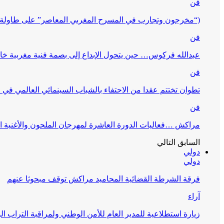
فن
(“مخرجون وتجارب في المسرح المغربي المعاصر” على طاولة 
فن
عبدالله فركوس… حين يتحول الإبداع إلى بصمة فنية مغربية خا
فن
تطوان تختتم عقدا من الاحتفاء بالشباب السينمائي العالمي في
فن
مراكش …فعاليات الدورة العاشرة لمهرجان الملحون والأغنية ا
السابق
التالي
دولي
دولي
فرقة الشرطة القضائية المحاميد مراكش توقف مبحوثا عنهم
آراء
زيارة استطلاعية للمدير العام للأمن الوطني ولمراقبة التراب ا