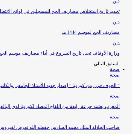
دين
تحديد تاريخ استخلاص مصاريف الحج للمسجلين في لوائح الانتظار (
دين
مصاريف الحج لموسم 1444 هـ
دين
وزارة الأوقاف تحدد تاريخ الشروع في أداء مصاريف موسم الحج لـ 4
السابق
التالي
صحة
صحة
” الخوف في زمن كورونا ” إصدار جديد للأستاذ الجامعي والكات
صحة
المغرب يعتمد جرعة رابعة من اللقاح المضاد لكورونا لدى البالغين 60 سنة فما فوق أو 
صحة
صاحب الجلالة الملك محمد السادس حفظه الله تعرض لفيروس كورونا ا