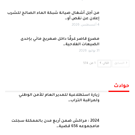
من أجل أشغال صيانة شبكة الماء الصالح للشرب
إعلان عن نقص أو…
4 أغسطس, 2026
مصرع قاصر غرقًا داخل صهريج مائي بإحدى
الضيعات الفلاحية…
31 يوليو, 2026
السابق
التالي
1 من 574
حوادث
زيارة استطلاعية للمدير العام للأمن الوطني
ولمراقبة التراب…
2024 : مراكش ضمن أربع مدن بالممكلة سجلت
مامجموعه 656 قضية…