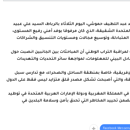
 عبد اللطيف حموشي، اليوم الثلاثاء بالرباط، السيد علي عبيد
المتحدة الشقيقة، الذي كان مرفوقا بوفد أمني رفيع المستوى،
ة المتبادلة، وتوسيع مجالات ومستويات التنسيق والشراكات
 لمراقبة التراب الوطني أن المباحثات بين الجانبين انصبت حول
بادل البيني للمعلومات، لمواجهة سائر التحديات والتهديدات
ة الإفريقية، خاصة بمنطقة الساحل والصحراء، مع تدارس سبل
نطقة، والتي أصبحت تشكل مصدر قلق متزايد ليس فقط على الدول
 المملكة المغربية ودولة الإمارات العربية المتحدة في توطيد
يضمن تحييد المخاطر التي تحدق بأمن وسلامة البلدين في
Facebook Messen