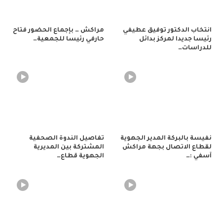
انتخاب الدكتور توفيق عطيفي
مراكش … بإجماع الحضور فتاح
رئيسا جديدا لمركز بدائل
حارفي رئيسا للجمعية…
للدراسات…
نفيسة بالبركة المدير الجهوية
تفاصيل الندوة الصحفية
لقطاع الاتصال بجهة مراكش
المشتركة بين المديرية
آسفي :…
الجهوية قطاع…