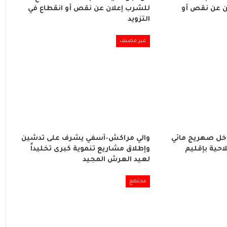
ن عن نقص أو
للشرب إعلان عن نقص أو انقطاع في
التزويد
غير مصنف
اخل صهريج مائي
والي مراكش-آسفي يشرف على تدشين
احية بإقليم
وإطلاق مشاريع تنموية كبرى تخليداً
لعيد العرش المجيد
مجتمع