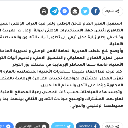
شارك
استقبل المدير العام للأمن الوطني ولمراقبة التراب الوطني السيد
الظاهري رئيس جهاز الاستخبارات الوطني لدولة الإمارات العربية 
وذلك في إطار زيارة عمل ترمي إلى تطوير آليات التعاون والمساعد
الأمنية.
وأوضح بلاغ لقطب المديرية العامة للأمن الوطني والمديرية العامة
سبل تعزيز التعاون العملياتي والتنسيق الأمني، وتدعيم آليات الت
الأمنية، خاصة منها المخاطر الإرهابية في مختلف بؤر التوتر.
كما عرف هذا اللقاء تقييما للتحديات الأمنية المتصاعدة بالقار
تعزيز العمل المشترك لمواجهة تحديات الظاهرة الإرهابية بالم
المجاورة وإنما على الأمن والسلم العالميين.
وتجسد هذه المباحثات،حسب ذات المصدر، رغبة المصالح الأمنية في
تعاونهما المشترك، وتوسيع مجالات التعاون الثنائي بينهما، بما 
محيطهما الإقليمي والدولي.
Facebook
Twitter
البريد الإلكتروني
ger
شارك