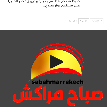
ضبط شخص متلبس بحيازة و ترويج مخدر الشيرا
على مستوى دوار سيدي…
السابق
التالي
1 من 10