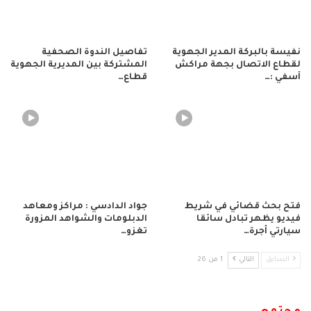
نفيسة بالبركة المدير الجهوية
تفاصيل الندوة الصحفية
لقطاع الاتصال بجهة مراكش
المشتركة بين المديرية الجهوية
آسفي :…
قطاع…
فتح بحث قضائي في شريط
جواد الدادسي : مراكز ومعاهد
فيديو يظهر تبادل سائقا
الدبلومات والشواهد المزورة
سيارتي أجرة…
تغزو…
السابق
التالي
1 من 26