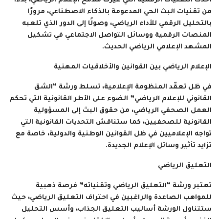
أحدث التقنيات الرقمية التي غيّرت ملامح الإعلام الرياضي، بدءًا
من تقنيات البث الحي المدعومة بالذكاء الاصطناعي، مرورًا
بالتحليل الرقمي للأداء الرياضي، وصولًا إلى الدور الذي تلعبه
المنصات الرقمية ووسائل التواصل الاجتماعي في تشكيل
المشهد الإعلامي الرياضي الحديث.
الإعلام الرياضي بين القوانين والأخلاقيات المهنية
في ظل تعقّد المنظومة الإعلامية، تسلط ورشة “الشق
القانوني للإعلام الرياضي” الضوء على الأطر القانونية التي تحكم
العمل الصحفي الرياضي، من حقوق البث إلى المسؤولية
القانونية للصحفيين، كما ستناقش التحديات القانونية التي
تواجه الإعلاميين في ظل القوانين الوطنية والدولية، خاصة مع
تزايد تأثير وسائل الإعلام الجديدة.
التعليق الرياضي
تعتبر ورشة “التعليق الرياضي وتقنياته” فرصة ذهبية
للمواهب الصاعدة والراغبين في احتراف التعليق الرياضي، حيث
ستتناول الورشة أساليب التعليق الجذاب، وأسس التحليل