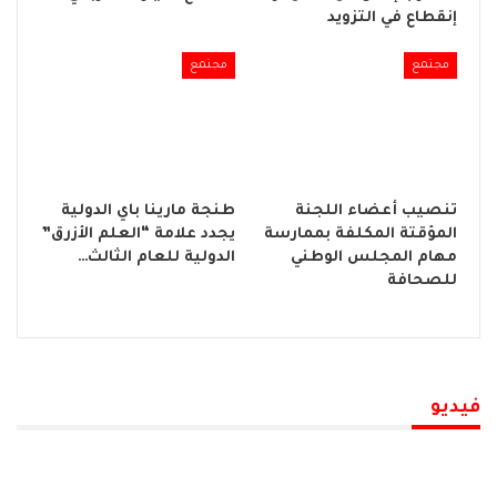
إنقطاع في التزويد
مجتمع
مجتمع
تنصيب أعضاء اللجنة
طنجة مارينا باي الدولية
المؤقتة المكلفة بممارسة
يجدد علامة “العلم الأزرق”
مهام المجلس الوطني
الدولية للعام الثالث…
للصحافة
فيديو