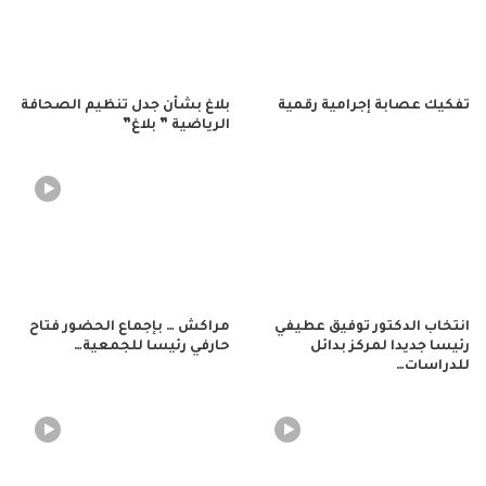
تفكيك عصابة إجرامية رقمية
بلاغ بشأن جدل تنظيم الصحافة
الرياضية ” بلاغ”
انتخاب الدكتور توفيق عطيفي
مراكش … بإجماع الحضور فتاح
رئيسا جديدا لمركز بدائل
حارفي رئيسا للجمعية…
للدراسات…