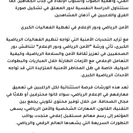
الفني، وأهمية الصوت وأسلوب الإلقاء في جذب الجماهير. كما
ستتناول الدراسة النفسية لدور المعلق في تشكيل صورة
الفرق واللاعبين في أذهان المشاهدين.
الأمن الرياضي ودور الإعلام في تغطية الفعاليات الكبرى
مع تزايد التحديات الأمنية التي تواجه تنظيم الفعاليات الرياضية
الكبرى، تأتي ورشة “الأمن الرياضي ودور الإعلام” لتناقش دور
الصحفيين في تعزيز ثقافة الأمن والسلامة الرياضية، وكيفية
التعامل الإعلامي مع الأزمات الطارئة خلال المباريات والبطولات
الدولية، خاصة في ظل المخاطر الأمنية المتزايدة التي قد تواجه
الأحداث الرياضية الكبرى.
تعد هذه الورشات فرصة استثنائية لكل الراغبين في تعميق
معارفهم في الإعلام الرياضي، سواء كانوا محترفين أو طلابًا في
مجال الصحافة. من خلال توفير محتوى تكويني يجمع بين
التقنية، القانون، المهارات الشخصية والأمن الرياضي، يسعى
المؤتمر إلى رسم معالم مستقبل إعلامي متجدد، يواكب
التطورات السريعة التي يشهدها العالم الرقمي والرياضي.