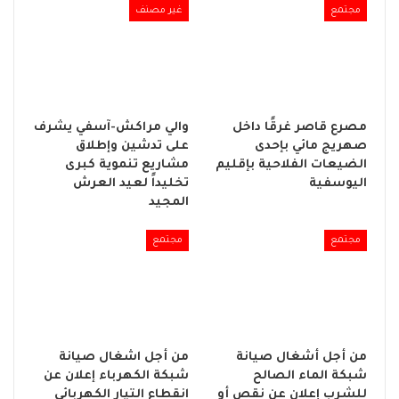
مجتمع
غير مصنف
مصرع قاصر غرقًا داخل
والي مراكش-آسفي يشرف
صهريج مائي بإحدى
على تدشين وإطلاق
الضيعات الفلاحية بإقليم
مشاريع تنموية كبرى
اليوسفية
تخليداً لعيد العرش
المجيد
مجتمع
مجتمع
من أجل أشغال صيانة
من أجل اشغال صيانة
شبكة الماء الصالح
شبكة الكهرباء إعلان عن
للشرب إعلان عن نقص أو
انقطاع التيار الكهربائي