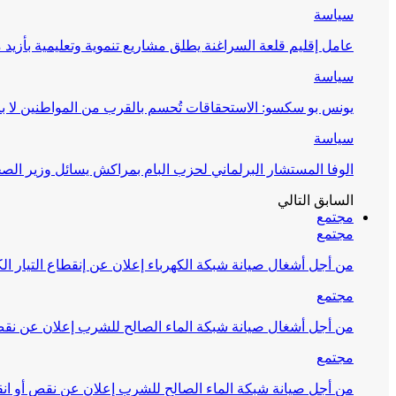
سياسة
عامل إقليم قلعة السراغنة يطلق مشاريع تنموية وتعليمية بأزيد من 27 مليون درهم احتف
سياسة
يونس بو سكسو: الاستحقاقات تُحسم بالقرب من المواطنين لا ب
سياسة
الوفا المستشار البرلماني لحزب البام بمراكش يسائل وزير ال
السابق
التالي
مجتمع
مجتمع
من أجل أشغال صيانة شبكة الكهرباء إعلان عن إنقطاع التيار الك
مجتمع
من أجل أشغال صيانة شبكة الماء الصالح للشرب إعلان عن نقص 
مجتمع
من أجل صيانة شبكة الماء الصالح للشرب إعلان عن نقص أو انق