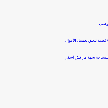
لوطني
 للسياحة بجهة مراكش آسفي