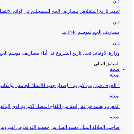
دين
تحديد تاريخ استخلاص مصاريف الحج للمسجلين في لوائح الانتظار (
دين
مصاريف الحج لموسم 1444 هـ
دين
وزارة الأوقاف تحدد تاريخ الشروع في أداء مصاريف موسم الحج لـ 4
السابق
التالي
صحة
صحة
” الخوف في زمن كورونا ” إصدار جديد للأستاذ الجامعي والكات
صحة
المغرب يعتمد جرعة رابعة من اللقاح المضاد لكورونا لدى البالغين 60 سنة فما فوق أو 
صحة
صاحب الجلالة الملك محمد السادس حفظه الله تعرض لفيروس كورونا ا