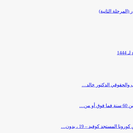
المرحلة الثانية)
144
ب والحقوقي الدكتور خالد…
من…
لمستجد كوفيد – 19 ، بدون…