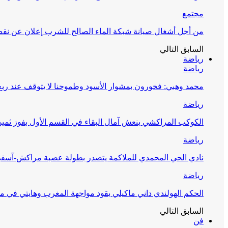
مجتمع
من أجل أشغال صيانة شبكة الماء الصالح للشرب إعلان عن نقص 
السابق
التالي
رياضة
رياضة
محمد وهبي: فخورون بمشوار الأسود وطموحنا لا يتوقف عند ربع 
رياضة
الكوكب المراكشي ينعش آمال البقاء في القسم الأول بفوز ثمين
رياضة
نادي الحي المحمدي للملاكمة يتصدر بطولة عصبة مراكش-آسف
رياضة
الحكم الهولندي داني ماكيلي يقود مواجهة المغرب وهايتي في مونديا
السابق
التالي
فن