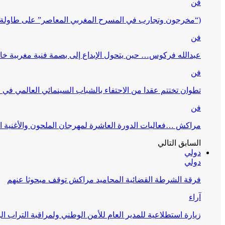
فن
(“مخرجون وتجارب في المسرح المغربي المعاصر” على طاولة 
فن
عبدالله فركوس… حين يتحول الإبداع إلى بصمة فنية مغربية خا
فن
تطوان تختتم عقدا من الاحتفاء بالشباب السينمائي العالمي في
فن
مراكش …فعاليات الدورة العاشرة لمهرجان الملحون والأغنية ا
السابق
التالي
دولي
دولي
فرقة الشرطة القضائية المحاميد مراكش توقف مبحوثا عنهم
آراء
زيارة استطلاعية للمدير العام للأمن الوطني ولمراقبة التراب ا