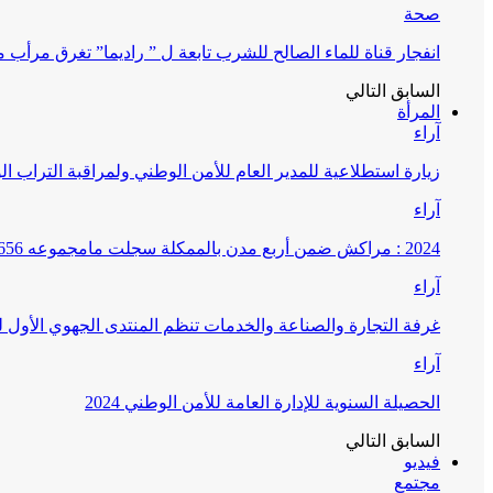
صحة
انفجار قناة للماء الصالح للشرب تابعة ل ” راديما” تغرق مرأ
السابق
التالي
المرأة
آراء
زيارة استطلاعية للمدير العام للأمن الوطني ولمراقبة التراب ا
آراء
2024 : مراكش ضمن أربع مدن بالممكلة سجلت مامجموعه 656 قضية تتعلق بغسيل الأموال
آراء
غرفة التجارة والصناعة والخدمات تنظم المنتدى الجهوي الأول
آراء
الحصيلة السنوية للإدارة العامة للأمن الوطني 2024
السابق
التالي
فيديو
مجتمع