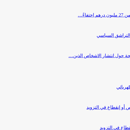
اءً…
التراشق السياسي
صحة حول انتشار الاشخاص الذين…
هربائي
أو إنقطاع في التزويد
طاع في التزويد