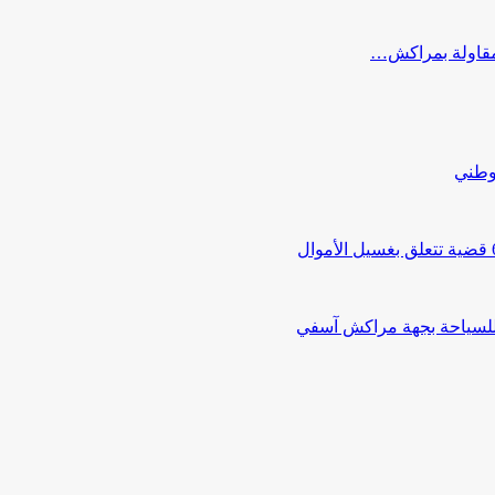
ب مقاولة بمراكش…
لوطني
 للسياحة بجهة مراكش آسفي