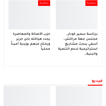
سياسة
سياسة
برئاسة سمير كودار..
حزب الأصالة والمعاصرة
مجلس جهة مراكش–
يجدد هياكله بابن جرير
آسفي يبحث مشاريع
ويختار منعم بويدية أميناً
استراتيجية لدعم التنمية
محلياً
والبنية…
فيديو