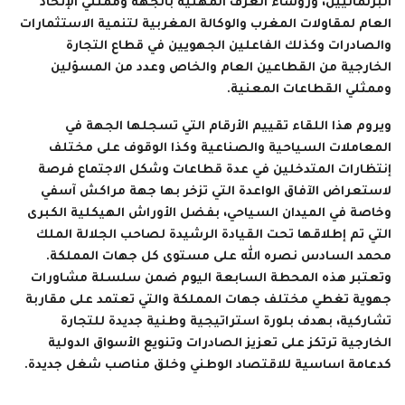
البرلمانيين، ورؤساء الغرف المهنية بالجهة وممثلي الإتحاد
العام لمقاولات المغرب والوكالة المغربية لتنمية الاستثمارات
والصادرات وكذلك الفاعلين الجهويين في قطاع التجارة
الخارجية من القطاعين العام والخاص وعدد من المسؤلين
وممثلي القطاعات المعنية.
ويروم هذا اللقاء تقييم الأرقام التي تسجلها الجهة في
المعاملات السياحية والصناعية وكذا الوقوف على مختلف
إنتظارات المتدخلين في عدة قطاعات وشكل الاجتماع فرصة
لاستعراض الآفاق الواعدة التي تزخر بها جهة مراكش آسفي
وخاصة في الميدان السياحي، بفضل الأوراش الهيكلية الكبرى
التي تم إطلاقها تحت القيادة الرشيدة لصاحب الجلالة الملك
محمد السادس نصره الله على مستوى كل جهات المملكة.
وتعتبر هذه المحطة السابعة اليوم ضمن سلسلة مشاورات
جهوية تغطي مختلف جهات المملكة والتي تعتمد على مقاربة
تشاركية، بهدف بلورة استراتيجية وطنية جديدة للتجارة
الخارجية ترتكز على تعزيز الصادرات وتنويع الأسواق الدولية
كدعامة اساسية للاقتصاد الوطني وخلق مناصب شغل جديدة.