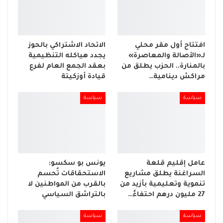
افتتاح أول مقر محلي
الاتحاد الاشتراكي بالحوز
لـ«الأصالة والمعاصرة»
يجدد هياكله التنظيمية
بالمنارة.. الحزب يطلق من
بعقد الجمع العام لفرع
مراكش دينامية…
قيادة أوزكيتة
سياسة
سياسة
عامل إقليم قلعة
يونس بو سكسو:
السراغنة يطلق مشاريع
الاستحقاقات تُحسم
تنموية وتعليمية بأزيد من
بالقرب من المواطنين لا
27 مليون درهم احتفاءً…
بالتراشق السياسي
سياسة
سياسة