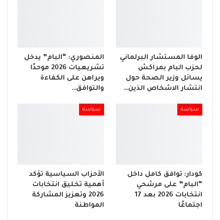
الوفا المستشار البرلماني
المنصوري: “البام” يدخل
لحزب البام بمراكش
تشريعيات 2026 موحدًا
يسائل وزير الصحة حول
ويراهن على الكفاءة
انتشار الاشخاص الذين…
والتوافق…
سياسة
سياسة
كودار: توافق كامل داخل
الأحزاب السياسية تؤكد
“البام” على مرشحي
أهمية تخليق انتخابات
انتخابات 2026 بعد 17
2026 وتعزيز المشاركة
اجتماعًا
المواطنة