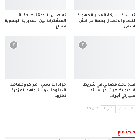
نفيسة بالبركة المدير الجهوية
تفاصيل الندوة الصحفية
لقطاع الاتصال بجهة مراكش
المشتركة بين المديرية الجهوية
آسفي :…
قطاع…
فتح بحث قضائي في شريط
جواد الدادسي : مراكز ومعاهد
فيديو يظهر تبادل سائقا
الدبلومات والشواهد المزورة
سيارتي أجرة…
تغزو…
السابق
التالي
1 من 26
مجتمع