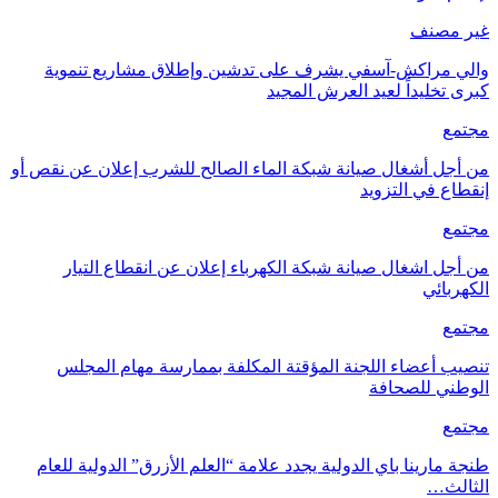
غير مصنف
والي مراكش-آسفي يشرف على تدشين وإطلاق مشاريع تنموية
كبرى تخليداً لعيد العرش المجيد
مجتمع
من أجل أشغال صيانة شبكة الماء الصالح للشرب إعلان عن نقص أو
إنقطاع في التزويد
مجتمع
من أجل اشغال صيانة شبكة الكهرباء إعلان عن انقطاع التيار
الكهربائي
مجتمع
تنصيب أعضاء اللجنة المؤقتة المكلفة بممارسة مهام المجلس
الوطني للصحافة
مجتمع
طنجة مارينا باي الدولية يجدد علامة “العلم الأزرق” الدولية للعام
الثالث…