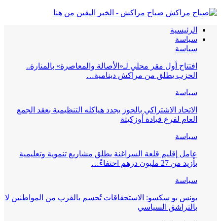
صباح مراكش - الخبر اليقين من هنا
الرئيسية
سياسة
سياسة
افتتاح أول مقر محلي لـ«الأصالة والمعاصرة» بالمنارة..
الحزب يطلق من مراكش دينامية…
سياسة
الاتحاد الاشتراكي بالحوز يجدد هياكله التنظيمية بعقد الجمع
العام لفرع قيادة أوزكيتة
سياسة
عامل إقليم قلعة السراغنة يطلق مشاريع تنموية وتعليمية
بأزيد من 27 مليون درهم احتفاءً…
سياسة
يونس بو سكسو: الاستحقاقات تُحسم بالقرب من المواطنين لا
بالتراشق السياسي