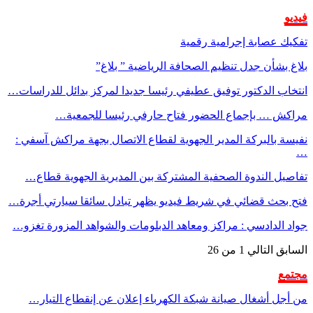
فيديو
تفكيك عصابة إجرامية رقمية
بلاغ بشأن جدل تنظيم الصحافة الرياضية ” بلاغ”
انتخاب الدكتور توفيق عطيفي رئيسا جديدا لمركز بدائل للدراسات…
مراكش … بإجماع الحضور فتاح حارفي رئيسا للجمعية…
نفيسة بالبركة المدير الجهوية لقطاع الاتصال بجهة مراكش آسفي :
…
تفاصيل الندوة الصحفية المشتركة بين المديرية الجهوية قطاع…
فتح بحث قضائي في شريط فيديو يظهر تبادل سائقا سيارتي أجرة…
جواد الدادسي : مراكز ومعاهد الدبلومات والشواهد المزورة تغزو…
السابق
التالي
1 من 26
مجتمع
من أجل أشغال صيانة شبكة الكهرباء إعلان عن إنقطاع التيار…