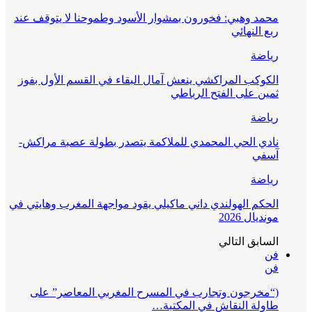
محمد وهبي: فخورون بمشوار الأسود وطموحنا لا يتوقف عند
ربع النهائي
رياضة
الكوكب المراكشي ينعش آمال البقاء في القسم الأول بفوز
ثمين على الفتح الرباطي
رياضة
نادي الحي المحمدي للملاكمة يتصدر بطولة عصبة مراكش-
آسفي
رياضة
الحكم الهولندي داني ماكيلي يقود مواجهة المغرب وهايتي في
مونديال 2026
السابق
التالي
فن
فن
(“مخرجون وتجارب في المسرح المغربي المعاصر” على
طاولة النقاش في المكتبة…