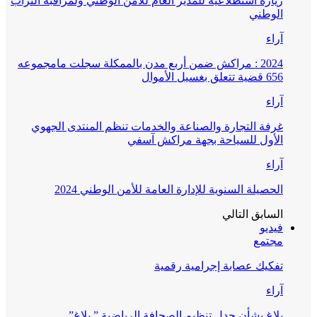
زيارة استطلاعية للمدير العام للأمن الوطني ولمراقبة التراب
الوطني
آراء
2024 : مراكش ضمن أربع مدن بالممكلة سجلت مامجموعه
656 قضية تتعلق بغسيل الأموال
آراء
غرفة التجارة والصناعة والخدمات تنظم المنتدى الجهوي
الأول للسياحة بجهة مراكش آسفي
آراء
الحصيلة السنوية للإدارة العامة للأمن الوطني 2024
السابق
التالي
فيديو
مجتمع
تفكيك عصابة إجرامية رقمية
آراء
بلاغ بشأن جدل تنظيم الصحافة الرياضية ” بلاغ”