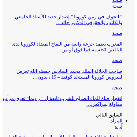
صحة
صحة
” الخوف في زمن كورونا ” إصدار جديد للأستاذ الجامعي
والكاتب والحقوقي الدكتور خالد…
صحة
المغرب يعتمد جرعة رابعة من اللقاح المضاد لكورونا لدى
البالغين 60 سنة فما فوق أو من…
صحة
صاحب الجلالة الملك محمد السادس حفظه الله تعرض
لفيروس كورونا المستجد كوفيد – 19 ، بدون…
صحة
انفجار قناة للماء الصالح للشرب تابعة ل ” راديما” تغرق مرأب
مقاولة بمراكش…
السابق
التالي
المرأة
آراء