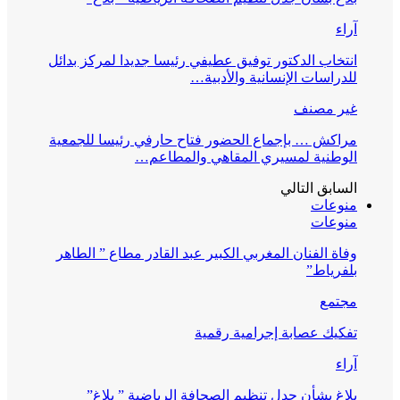
آراء
انتخاب الدكتور توفيق عطيفي رئيسا جديدا لمركز بدائل
للدراسات الإنسانية والأدبية…
غير مصنف
مراكش … بإجماع الحضور فتاح حارفي رئيسا للجمعية
الوطنية لمسيري المقاهي والمطاعم…
السابق
التالي
منوعات
منوعات
وفاة الفنان المغربي الكبير عبد القادر مطاع ” الطاهر
بلفرياط”
مجتمع
تفكيك عصابة إجرامية رقمية
آراء
بلاغ بشأن جدل تنظيم الصحافة الرياضية ” بلاغ”