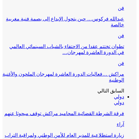
فن
عبدالله فركوس… حين يتحول الإبداع إلى بصمة فنية مغربية
خالصة
فن
تطوان تختتم عقدا من الاحتفاء بالشباب السينمائي العالمي
في الدورة العاشرة لمهرجان…
فن
مراكش …فعاليات الدورة العاشرة لمهرجان الملحون والأغنية
الوطنية
السابق
التالي
دولي
دولي
فرقة الشرطة القضائية المحاميد مراكش توقف مبحوثا عنهم
آراء
زيارة استطلاعية للمدير العام للأمن الوطني ولمراقبة التراب