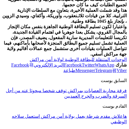
لجميع الطلبات كيف ما كان حجمها.
هذا وقد شملت العملية الأخيرة، بتعاون مع السلطات الإدارية
الترابية، كلا من قيادات ثلاثـنعقوب، وأوريكة، وأكفاي، وسيدي الزوين
، بإنجاز بلغ 1045 بطاقة وطنية.
واعتبارا لكون تسليم البطاقة الوطنية الجاهزة بنفس مكان الإنجاز
بالمجال القروي، يشكل بعدا جوهريا في اهتمام القيادة الجديدة،
تكريسا للتعليمات المديرية سارية المفعول، يضيف المصدر، فإن
العملية تشمل تسليم جميع البطائق المنجزة لأصحابها بأماكنهم، فيما
تتواصل العمليات بقيادات أخرى ستشمل جمع عمالات أقاليم ولاية
جهة مراكش أسفي.
الوحدات المتنقلة للبطاقة الوطنية لولاية أمن مراكش
شارك
WhatsApp
Twitter
Facebook
البريد الإلكتروني
Facebook
Viber
Telegram
Messenger
طباعة
السابق بوست
فرقة محاربة العصابات بمراكش توقف شخصا مبحوثا عنه من أجل
السرقة والضرب والجرح العمديين
القادم بوست
هاعلاش مقدم شرطة يعمل بولاية أمن مراكش استعمل سلاحه
الوظيفي