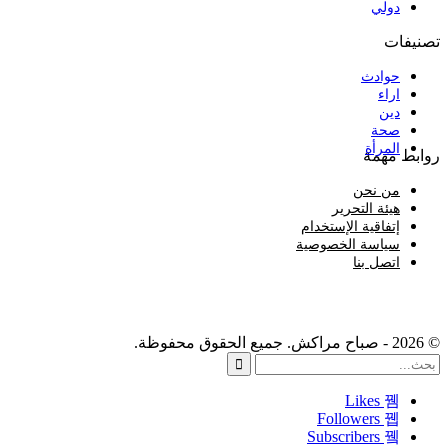
دولي
تصنيفات
حوادث
اراء
دين
صحة
المرأة
روابط مهمة
من نحن
هيئة التحرير
إتفاقية الإستخدام
سياسة الخصوصية
اتصل بنا
© 2026 - صباح مراكش. جميع الحقوق محفوظة.
Likes
Followers
Subscribers