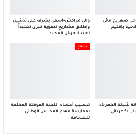
اخل صهريج مائي
والي مراكش-آسفي يشرف على تدشين
احية بإقليم
وإطلاق مشاريع تنموية كبرى تخليداً
لعيد العرش المجيد
مجتمع
ة شبكة الكهرباء
تنصيب أعضاء اللجنة المؤقتة المكلفة
ار الكهربائي
بممارسة مهام المجلس الوطني
للصحافة