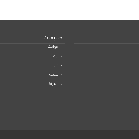
تصنيفات
حوادث
اراء
دين
صحة
المرأة