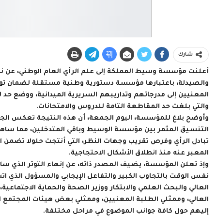
شارك
أعلنت مؤسسة وسيط المملكة إلى علم الرأي العام الوطني، عن نجاح
والصيدلة، باعتبارها مؤسسة دستورية وطنية مستقلة لضمان توا
المعنيين إلى مدرجاتهم وتداريبهم السريرية الميدانية، ووضع حد 
والتي بلغت حد المقاطعة التامة للدروس والامتحانات.
وأوضح بلاغ للمؤسسة، اليوم الجمعة، أن هذه النتيجة تعكس الجه
التنسيق المثمر بين مؤسسة الوسيط وباقي المتدخلين، مما ساهم 
تبادل الرأي وفرص تقريب وجهات النظر، التي أنتجت حلولا تضمن ا
المعبر عنه منذ انطلاق الأشكال الاحتجاجية.
وإذ تعلن المؤسسة، يضيف المصدر ذاته، عن إنهاء التوتر الذي ساد 
نفس الوقت بالتجاوب الكبير والتفاعل الإيجابي والمسؤول الذي ا
العالي والبحث العلمي والابتكار ووزير الصحة والحماية الاجتماعي
العالي، وممثلي الطلبة المعنيين، وممثلي بعض هيئات المجتمع ا
إليهم حول كافة جوانب الموضوع في مراحل مختلفة.