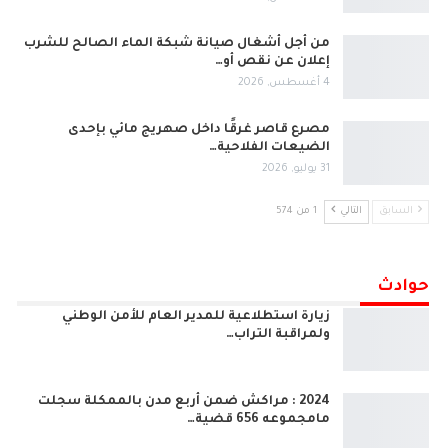
من أجل أشغال صيانة شبكة الماء الصالح للشرب
إعلان عن نقص أو…
4 أغسطس, 2026
مصرع قاصر غرقًا داخل صهريج مائي بإحدى
الضيعات الفلاحية…
31 يوليو, 2026
السابق
التالي
1 من 574
حوادث
زيارة استطلاعية للمدير العام للأمن الوطني
ولمراقبة التراب…
2024 : مراكش ضمن أربع مدن بالممكلة سجلت
مامجموعه 656 قضية…