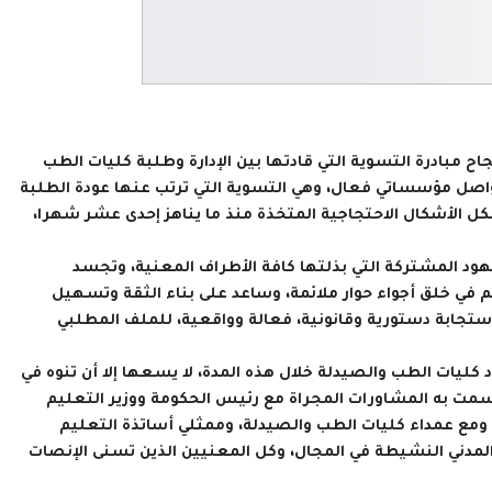
 مبادرة التسوية التي قادتها بين الإدارة وطلبة كليات الطب
صل مؤسساتي فعال، وهي التسوية التي ترتب عنها عودة الطلبة
لكل الأشكال الاحتجاجية المتخذة منذ ما يناهز إحدى عشر شهرا،
ود المشتركة التي بذلتها كافة الأطراف المعنية، وتجسد
في خلق أجواء حوار ملائمة، وساعد على بناء الثقة وتسهيل
ستجابة دستورية وقانونية، فعالة وواقعية، للملف المطلبي
كليات الطب والصيدلة خلال هذه المدة، لا يسعها إلا أن تنوه في
تسمت به المشاورات المجراة مع رئيس الحكومة ووزير التعليم
ة، ومع عمداء كليات الطب والصيدلة، وممثلي أساتذة التعليم
لمدني النشيطة في المجال، وكل المعنيين الذين تسنى الإنصات