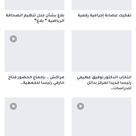
تفكيك عصابة إجرامية رقمية
بلاغ بشأن جدل تنظيم الصحافة
الرياضية ” بلاغ”
انتخاب الدكتور توفيق عطيفي
مراكش … بإجماع الحضور فتاح
رئيسا جديدا لمركز بدائل
حارفي رئيسا للجمعية…
للدراسات…