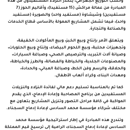
وحسب التوزيع الجغرافي، ينحدر النزلاء المستفيدون من هذه
المبادرة من عمالة مراكش (15 مستفيدا)، وأقاليم الحوز (7
مستفيدين) وشيشاوة (مستفيد واحد) والصويرة (مستفيد
واحد)، فيما تشمل المشاريع الممولة بالأساس قطاع الخدمات
والصناعة والتجارة.
ويتعلق الأمر بإنتاج وبيع الخبز، وبيع المأكولات الخفيفة،
وتجهيزات محلبة، وبيع اللحوم البيضاء، وإنتاج وبيع الحلويات،
وصيانة آلات التبريد، والترصيص الصحي، وصباغة السيارات،
والمصنوعات الجلدية، والخياطة والفصالة، والطرز والخياطة،
والحلاقة، والرسم وفن الخط، وصباغة المباني، والحدادة،
ومعدات البناء، وكراء ألعاب الأطفال.
كما تم بالمناسبة تسليم دعم مالي لفائدة النزلاء والنزيلات
المستفيدين من برنامج المصاحبة وإعادة الإدماج، الذي يقدم
المواكبة في كافة مراحل التصور وتنزيل المشاريع بتعاون مع
مختلف شركاء مؤسسة محمد السادس لإعادة إدماج السجناء.
وتندرج هذه المبادرة في إطار استراتيجية مؤسسة محمد
السادس لإعادة إدماج السجناء، الرامية إلى ترسيخ قيم المملكة