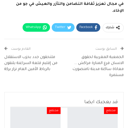
في مجال تعزيز ثقافة التضامن والتآزر والعيش في جو من
الإخاء.
WhatsApp
Twitter
Facebook
شارك
البريد الإلكتروني
Facebook Messenger
Telegram
Viber
طباعة
السابق بوست
القادم بوست
الجمعية المغربية لحقوق
ملتحقون جدد بحزب الاستقلال
الانسان فرع المنارة مراكش …
من إقليم قلعة السراغنة يلتقون
معاناة ساكنة مدينة تامنصورت
بالرباط الأمين العام نزار بركة
مستمرة
قد يعجبك ايضا
مجتمع
مجتمع