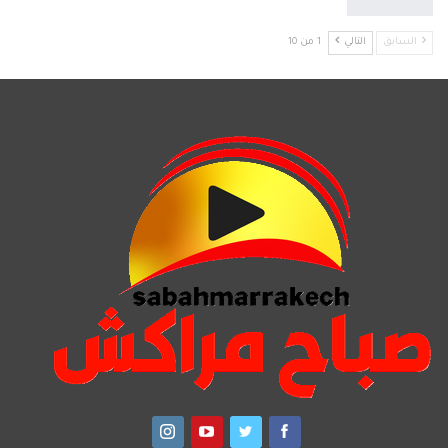
السابق
التالي
1 من 10