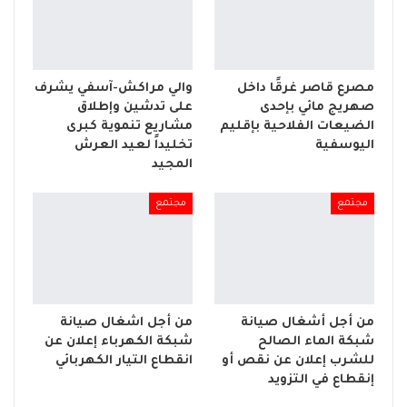
مصرع قاصر غرقًا داخل
والي مراكش-آسفي يشرف
صهريج مائي بإحدى
على تدشين وإطلاق
الضيعات الفلاحية بإقليم
مشاريع تنموية كبرى
اليوسفية
تخليداً لعيد العرش
المجيد
مجتمع
مجتمع
من أجل أشغال صيانة
من أجل اشغال صيانة
شبكة الماء الصالح
شبكة الكهرباء إعلان عن
للشرب إعلان عن نقص أو
انقطاع التيار الكهربائي
إنقطاع في التزويد