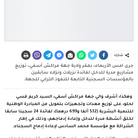
شارك
جرى امس الأربعاء، بمقر ولاية جهة مراكش آسفي، توزيع
مشاريع مدرة للدخل لفائدة نزيلات ونزلاء سابقين
بالمؤسسات السجنية التابعة للنفوذ الترابي للجهة.
وهكذا، أشرف والي جهة مراكش آسفي، السيد كريم قسي
لحلو، على توزيع معدات وتجهيزات بتمويل من المبادرة الوطنية
للتنمية البشرية (532 ألفا و699 درهما)، لفائدة 24 سجينا سابقا
لخلق أنشطة مدرة للدخل وإعادة إدماجهم، وذلك في إطار
الشراكة مع مؤسسة محمد السادس لإعادة إدماج السجناء.