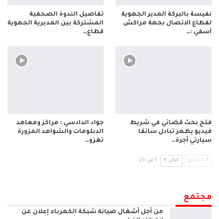
نفيسة بالبركة المدير الجهوية
تفاصيل الندوة الصحفية
لقطاع الاتصال بجهة مراكش
المشتركة بين المديرية الجهوية
آسفي :…
قطاع…
فتح بحث قضائي في شريط
جواد الدادسي : مراكز ومعاهد
فيديو يظهر تبادل سائقا
الدبلومات والشواهد المزورة
سيارتي أجرة…
تغزو…
السابق
التالي
1 من 26
مجتمع
من أجل أشغال صيانة شبكة الكهرباء إعلان عن