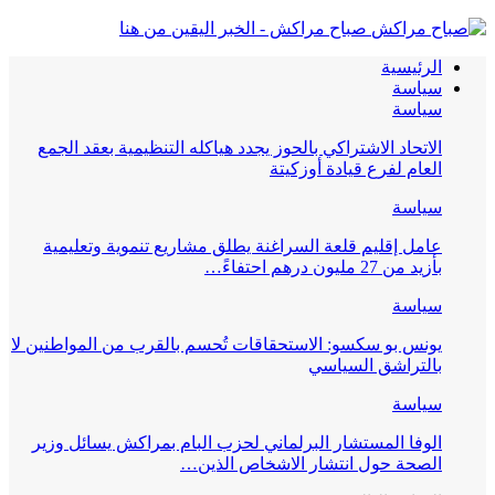
صباح مراكش - الخبر اليقين من هنا
الرئيسية
سياسة
سياسة
الاتحاد الاشتراكي بالحوز يجدد هياكله التنظيمية بعقد الجمع
العام لفرع قيادة أوزكيتة
سياسة
عامل إقليم قلعة السراغنة يطلق مشاريع تنموية وتعليمية
بأزيد من 27 مليون درهم احتفاءً…
سياسة
يونس بو سكسو: الاستحقاقات تُحسم بالقرب من المواطنين لا
بالتراشق السياسي
سياسة
الوفا المستشار البرلماني لحزب البام بمراكش يسائل وزير
الصحة حول انتشار الاشخاص الذين…