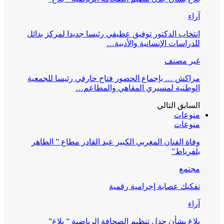
آراء
انتخاب الدكتور توفيق عطيفي رئيسا جديدا لمركز بدائل
للدراسات الإنسانية والأدبية…
غير مصنف
مراكش … بإجماع الحضور فتاح حارفي رئيسا للجمعية
الوطنية لمسيري المقاهي والمطاعم…
السابق
التالي
منوعات
منوعات
وفاة الفنان المغربي الكبير عبد القادر مطاع ” الطاهر
بلفرياط”
مجتمع
تفكيك عصابة إجرامية رقمية
آراء
بلاغ بشأن جدل تنظيم الصحافة الرياضية ” بلاغ”