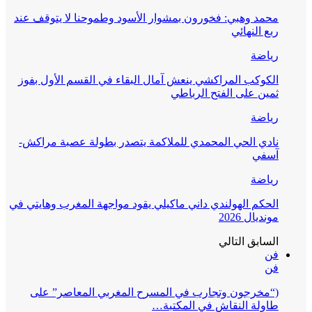
محمد وهبي: فخورون بمشوار الأسود وطموحنا لا يتوقف عند
ربع النهائي
رياضة
الكوكب المراكشي ينعش آمال البقاء في القسم الأول بفوز
ثمين على الفتح الرباطي
رياضة
نادي الحي المحمدي للملاكمة يتصدر بطولة عصبة مراكش-
آسفي
رياضة
الحكم الهولندي داني ماكيلي يقود مواجهة المغرب وهايتي في
مونديال 2026
السابق
التالي
فن
فن
(“مخرجون وتجارب في المسرح المغربي المعاصر” على
طاولة النقاش في المكتبة…