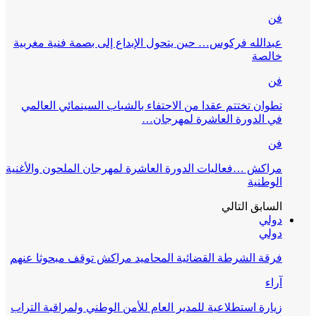
فن
عبدالله فركوس… حين يتحول الإبداع إلى بصمة فنية مغربية
خالصة
فن
تطوان تختتم عقدا من الاحتفاء بالشباب السينمائي العالمي
في الدورة العاشرة لمهرجان…
فن
مراكش …فعاليات الدورة العاشرة لمهرجان الملحون والأغنية
الوطنية
السابق
التالي
دولي
دولي
فرقة الشرطة القضائية المحاميد مراكش توقف مبحوثا عنهم
آراء
زيارة استطلاعية للمدير العام للأمن الوطني ولمراقبة التراب