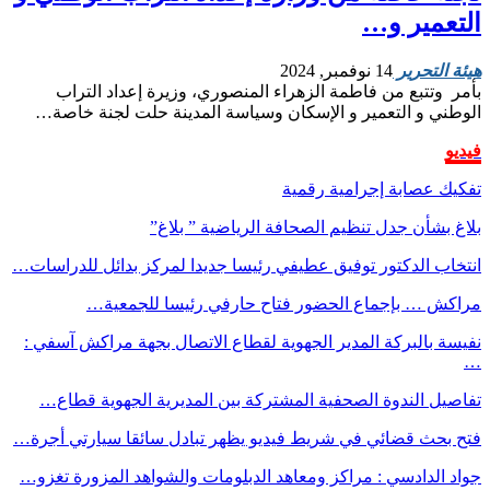
التعمير و…
هيئة التحرير
14 نوفمبر, 2024
بأمر وتتبع من فاطمة الزهراء المنصوري، وزيرة إعداد التراب
الوطني و التعمير و الإسكان وسياسة المدينة حلت لجنة خاصة…
فيديو
تفكيك عصابة إجرامية رقمية
بلاغ بشأن جدل تنظيم الصحافة الرياضية ” بلاغ”
انتخاب الدكتور توفيق عطيفي رئيسا جديدا لمركز بدائل للدراسات…
مراكش … بإجماع الحضور فتاح حارفي رئيسا للجمعية…
نفيسة بالبركة المدير الجهوية لقطاع الاتصال بجهة مراكش آسفي :
…
تفاصيل الندوة الصحفية المشتركة بين المديرية الجهوية قطاع…
فتح بحث قضائي في شريط فيديو يظهر تبادل سائقا سيارتي أجرة…
جواد الدادسي : مراكز ومعاهد الدبلومات والشواهد المزورة تغزو…