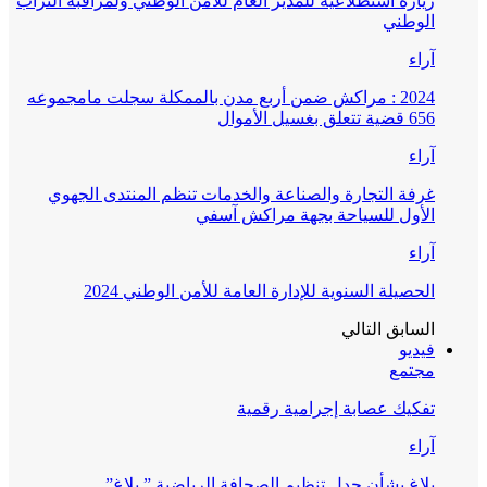
زيارة استطلاعية للمدير العام للأمن الوطني ولمراقبة التراب
الوطني
آراء
2024 : مراكش ضمن أربع مدن بالممكلة سجلت مامجموعه
656 قضية تتعلق بغسيل الأموال
آراء
غرفة التجارة والصناعة والخدمات تنظم المنتدى الجهوي
الأول للسياحة بجهة مراكش آسفي
آراء
الحصيلة السنوية للإدارة العامة للأمن الوطني 2024
السابق
التالي
فيديو
مجتمع
تفكيك عصابة إجرامية رقمية
آراء
بلاغ بشأن جدل تنظيم الصحافة الرياضية ” بلاغ”