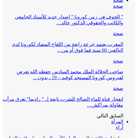
صحة
صحة
” الخوف في زمن كورونا ” إصدار جديد للأستاذ الجامعي
والكاتب والحقوقي الدكتور خالد…
صحة
المغرب يعتمد جرعة رابعة من اللقاح المضاد لكورونا لدى
البالغين 60 سنة فما فوق أو من…
صحة
صاحب الجلالة الملك محمد السادس حفظه الله تعرض
لفيروس كورونا المستجد كوفيد – 19 ، بدون…
صحة
انفجار قناة للماء الصالح للشرب تابعة ل ” راديما” تغرق مرأب
مقاولة بمراكش…
السابق
التالي
المرأة
آراء