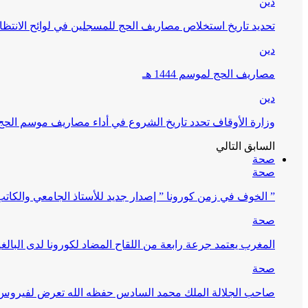
دين
تحديد تاريخ استخلاص مصاريف الحج للمسجلين في لوائح الانتظار (
دين
مصاريف الحج لموسم 1444 هـ
دين
وزارة الأوقاف تحدد تاريخ الشروع في أداء مصاريف موسم الحج لـ 4
السابق
التالي
صحة
صحة
” الخوف في زمن كورونا ” إصدار جديد للأستاذ الجامعي والكات
صحة
المغرب يعتمد جرعة رابعة من اللقاح المضاد لكورونا لدى البالغين 60 سنة فما فوق أو 
صحة
صاحب الجلالة الملك محمد السادس حفظه الله تعرض لفيروس كورونا ا