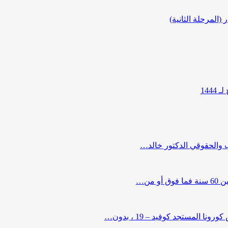
المرحلة الثانية)
144
ب والحقوقي الدكتور خالد…
من…
لمستجد كوفيد – 19 ، بدون…