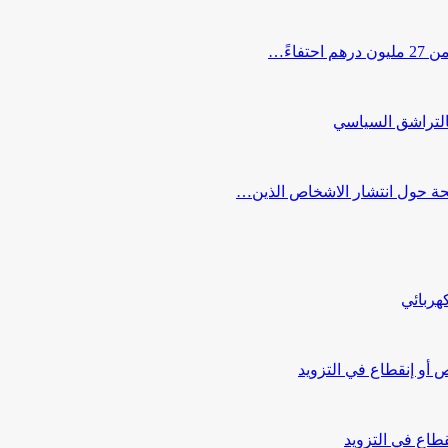
اءً…
التراشق السياسي
صحة حول انتشار الاشخاص الذين…
هربائي
أو إنقطاع في التزويد
طاع في التزويد