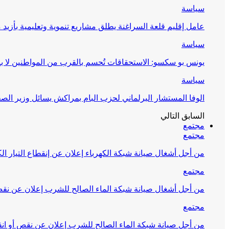
سياسة
عامل إقليم قلعة السراغنة يطلق مشاريع تنموية وتعليمية بأزيد من 27 مليون درهم احتف
سياسة
يونس بو سكسو: الاستحقاقات تُحسم بالقرب من المواطنين لا ب
سياسة
الوفا المستشار البرلماني لحزب البام بمراكش يسائل وزير ال
السابق
التالي
مجتمع
مجتمع
من أجل أشغال صيانة شبكة الكهرباء إعلان عن إنقطاع التيار الك
مجتمع
من أجل أشغال صيانة شبكة الماء الصالح للشرب إعلان عن نقص 
مجتمع
من أجل صيانة شبكة الماء الصالح للشرب إعلان عن نقص أو انق