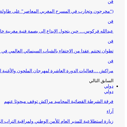
فن
(“مخرجون وتجارب في المسرح المغربي المعاصر” على طاولة 
فن
عبدالله فركوس… حين يتحول الإبداع إلى بصمة فنية مغربية خا
فن
تطوان تختتم عقدا من الاحتفاء بالشباب السينمائي العالمي في
فن
مراكش …فعاليات الدورة العاشرة لمهرجان الملحون والأغنية ا
السابق
التالي
دولي
دولي
فرقة الشرطة القضائية المحاميد مراكش توقف مبحوثا عنهم
آراء
زيارة استطلاعية للمدير العام للأمن الوطني ولمراقبة التراب ا