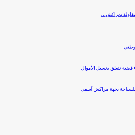
ب مقاولة بمراكش…
لوطني
 للسياحة بجهة مراكش آسفي