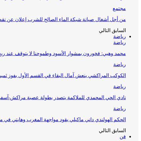
مجتمع
من أجل أشغال صيانة شبكة الماء الصالح للشرب إعلان عن نقص 
السابق
التالي
رياضة
رياضة
محمد وهبي: فخورون بمشوار الأسود وطموحنا لا يتوقف عند ربع 
رياضة
الكوكب المراكشي ينعش آمال البقاء في القسم الأول بفوز ثمين
رياضة
نادي الحي المحمدي للملاكمة يتصدر بطولة عصبة مراكش-آسف
رياضة
الحكم الهولندي داني ماكيلي يقود مواجهة المغرب وهايتي في مونديا
السابق
التالي
فن