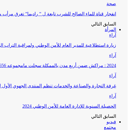
صحة
انفجار قناة للماء الصالح للشرب تابعة ل ” راديما” تغرق مرأ
السابق
التالي
المرأة
آراء
زيارة استطلاعية للمدير العام للأمن الوطني ولمراقبة التراب ا
آراء
2024 : مراكش ضمن أربع مدن بالممكلة سجلت مامجموعه 656 قضية تتعلق بغسيل الأموال
آراء
غرفة التجارة والصناعة والخدمات تنظم المنتدى الجهوي الأول
آراء
الحصيلة السنوية للإدارة العامة للأمن الوطني 2024
السابق
التالي
فيديو
مجتمع