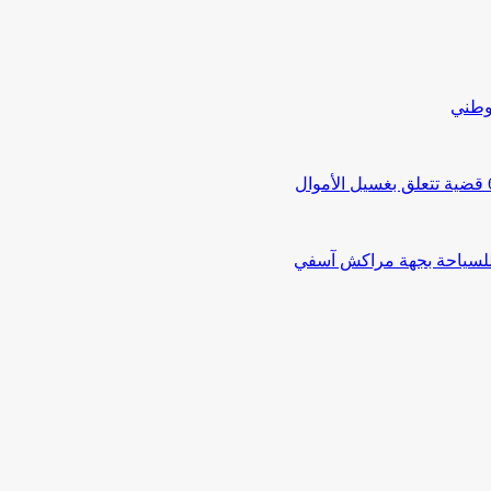
لوطني
 للسياحة بجهة مراكش آسفي