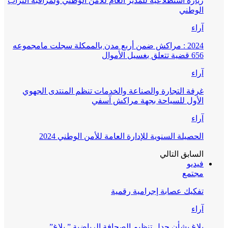
زيارة استطلاعية للمدير العام للأمن الوطني ولمراقبة التراب
الوطني
آراء
2024 : مراكش ضمن أربع مدن بالممكلة سجلت مامجموعه
656 قضية تتعلق بغسيل الأموال
آراء
غرفة التجارة والصناعة والخدمات تنظم المنتدى الجهوي
الأول للسياحة بجهة مراكش آسفي
آراء
الحصيلة السنوية للإدارة العامة للأمن الوطني 2024
السابق
التالي
فيديو
مجتمع
تفكيك عصابة إجرامية رقمية
آراء
بلاغ بشأن جدل تنظيم الصحافة الرياضية ” بلاغ”