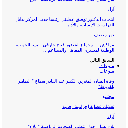
آراء
انتخاب الدكتور توفيق عطيفي رئيسا جديدا لمركز بدائل
للدراسات الإنسانية والأدبية…
غير مصنف
مراكش … بإجماع الحضور فتاح حارفي رئيسا للجمعية
الوطنية لمسيري المقاهي والمطاعم…
السابق
التالي
منوعات
منوعات
وفاة الفنان المغربي الكبير عبد القادر مطاع ” الطاهر
بلفرياط”
مجتمع
تفكيك عصابة إجرامية رقمية
آراء
بلاغ بشأن جدل تنظيم الصحافة الرياضية ” بلاغ”