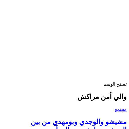
تصفح الوسم
والي أمن مراكش
مجتمع
مشيشو والوجدي وبومهدي من بين