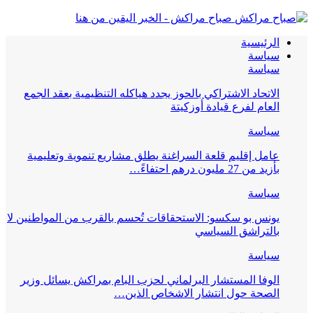
صباح مراكش - الخبر اليقين من هنا
الرئيسية
سياسة
سياسة
الاتحاد الاشتراكي بالحوز يجدد هياكله التنظيمية بعقد الجمع
العام لفرع قيادة أوزكيتة
سياسة
عامل إقليم قلعة السراغنة يطلق مشاريع تنموية وتعليمية
بأزيد من 27 مليون درهم احتفاءً…
سياسة
يونس بو سكسو: الاستحقاقات تُحسم بالقرب من المواطنين لا
بالتراشق السياسي
سياسة
الوفا المستشار البرلماني لحزب البام بمراكش يسائل وزير
الصحة حول انتشار الاشخاص الذين…