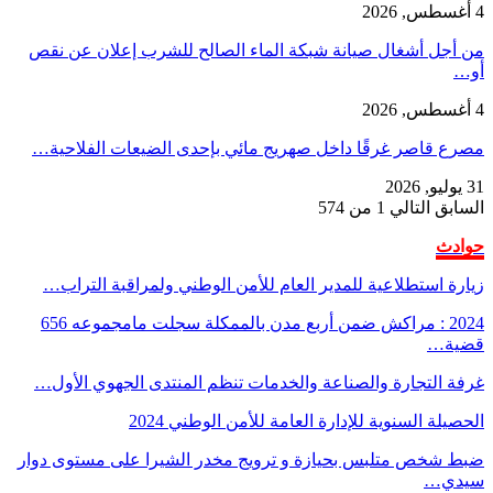
4 أغسطس, 2026
من أجل أشغال صيانة شبكة الماء الصالح للشرب إعلان عن نقص
أو…
4 أغسطس, 2026
مصرع قاصر غرقًا داخل صهريج مائي بإحدى الضيعات الفلاحية…
31 يوليو, 2026
السابق
التالي
1 من 574
حوادث
زيارة استطلاعية للمدير العام للأمن الوطني ولمراقبة التراب…
2024 : مراكش ضمن أربع مدن بالممكلة سجلت مامجموعه 656
قضية…
غرفة التجارة والصناعة والخدمات تنظم المنتدى الجهوي الأول…
الحصيلة السنوية للإدارة العامة للأمن الوطني 2024
ضبط شخص متلبس بحيازة و ترويج مخدر الشيرا على مستوى دوار
سيدي…