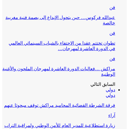
فن
عبدالله فركوس… حين يتحول الإبداع إلى بصمة فنية مغربية
خالصة
فن
تطوان تختتم عقدا من الاحتفاء بالشباب السينمائي العالمي
في الدورة العاشرة لمهرجان…
فن
مراكش …فعاليات الدورة العاشرة لمهرجان الملحون والأغنية
الوطنية
السابق
التالي
دولي
دولي
فرقة الشرطة القضائية المحاميد مراكش توقف مبحوثا عنهم
آراء
زيارة استطلاعية للمدير العام للأمن الوطني ولمراقبة التراب