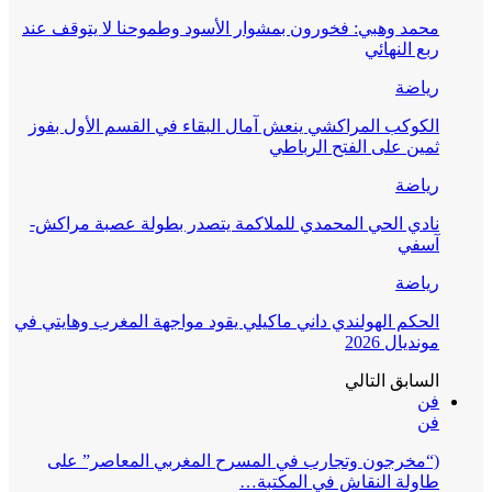
محمد وهبي: فخورون بمشوار الأسود وطموحنا لا يتوقف عند
ربع النهائي
رياضة
الكوكب المراكشي ينعش آمال البقاء في القسم الأول بفوز
ثمين على الفتح الرباطي
رياضة
نادي الحي المحمدي للملاكمة يتصدر بطولة عصبة مراكش-
آسفي
رياضة
الحكم الهولندي داني ماكيلي يقود مواجهة المغرب وهايتي في
مونديال 2026
السابق
التالي
فن
فن
(“مخرجون وتجارب في المسرح المغربي المعاصر” على
طاولة النقاش في المكتبة…