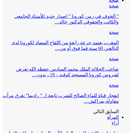
صحة
صحة
” الخوف في زمن كورونا ” إصدار جديد للأستاذ الجامعي
والكاتب والحقوقي الدكتور خالد…
صحة
المغرب يعتمد جرعة رابعة من اللقاح المضاد لكورونا لدى
البالغين 60 سنة فما فوق أو من…
صحة
صاحب الجلالة الملك محمد السادس حفظه الله تعرض
لفيروس كورونا المستجد كوفيد – 19 ، بدون…
صحة
انفجار قناة للماء الصالح للشرب تابعة ل ” راديما” تغرق مرأب
مقاولة بمراكش…
السابق
التالي
المرأة
آراء