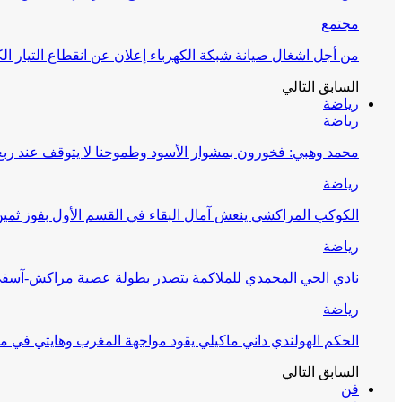
مجتمع
من أجل اشغال صيانة شبكة الكهرباء إعلان عن انقطاع التيار الك
السابق
التالي
رياضة
رياضة
محمد وهبي: فخورون بمشوار الأسود وطموحنا لا يتوقف عند ربع 
رياضة
الكوكب المراكشي ينعش آمال البقاء في القسم الأول بفوز ثمين
رياضة
نادي الحي المحمدي للملاكمة يتصدر بطولة عصبة مراكش-آسف
رياضة
الحكم الهولندي داني ماكيلي يقود مواجهة المغرب وهايتي في مونديا
السابق
التالي
فن