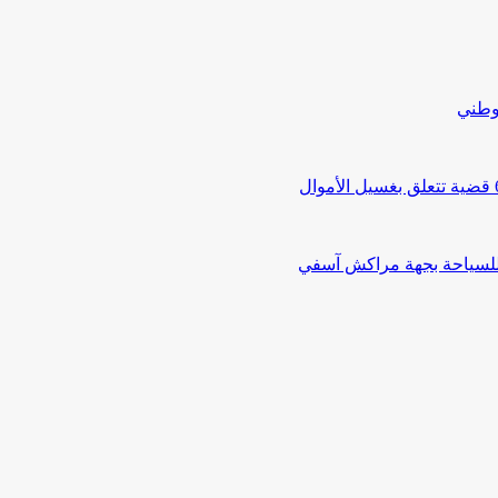
لوطني
 للسياحة بجهة مراكش آسفي