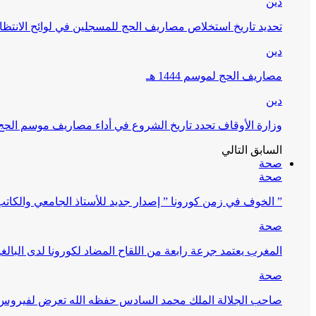
دين
تحديد تاريخ استخلاص مصاريف الحج للمسجلين في لوائح الانتظار (
دين
مصاريف الحج لموسم 1444 هـ
دين
وزارة الأوقاف تحدد تاريخ الشروع في أداء مصاريف موسم الحج لـ 4
السابق
التالي
صحة
صحة
” الخوف في زمن كورونا ” إصدار جديد للأستاذ الجامعي والكات
صحة
المغرب يعتمد جرعة رابعة من اللقاح المضاد لكورونا لدى البالغين 60 سنة فما فوق أو 
صحة
صاحب الجلالة الملك محمد السادس حفظه الله تعرض لفيروس كورونا ا