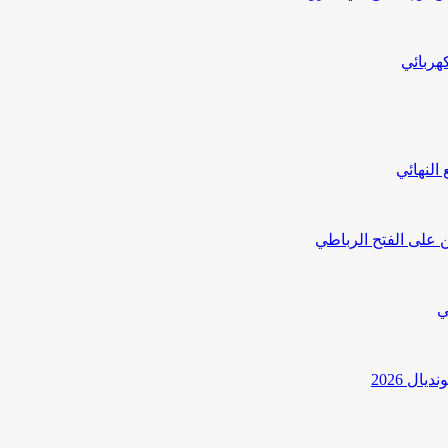
هربائي
النهائي
 على الفتح الرباطي
ي
ل 2026