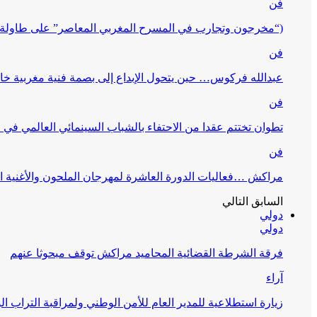
فن
(“مخرجون وتجارب في المسرح المغربي المعاصر” على طاولة 
فن
عبدالله فركوس… حين يتحول الإبداع إلى بصمة فنية مغربية خا
فن
تطوان تختتم عقدا من الاحتفاء بالشباب السينمائي العالمي في
فن
مراكش …فعاليات الدورة العاشرة لمهرجان الملحون والأغنية ا
السابق
التالي
دولي
دولي
فرقة الشرطة القضائية المحاميد مراكش توقف مبحوثا عنهم
آراء
زيارة استطلاعية للمدير العام للأمن الوطني ولمراقبة التراب ا