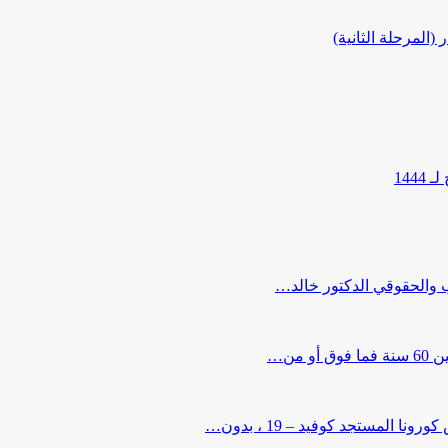
المرحلة الثانية)
144
ب والحقوقي الدكتور خالد…
من…
لمستجد كوفيد – 19 ، بدون…