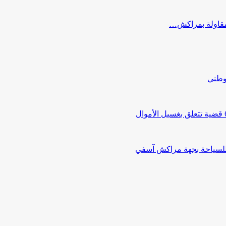
ب مقاولة بمراكش…
لوطني
 للسياحة بجهة مراكش آسفي