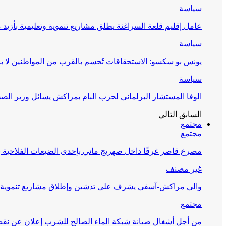
سياسة
عامل إقليم قلعة السراغنة يطلق مشاريع تنموية وتعليمية بأزيد من 27 مليون درهم احتف
سياسة
يونس بو سكسو: الاستحقاقات تُحسم بالقرب من المواطنين لا ب
سياسة
الوفا المستشار البرلماني لحزب البام بمراكش يسائل وزير ال
السابق
التالي
مجتمع
مجتمع
مصرع قاصر غرقًا داخل صهريج مائي بإحدى الضيعات الفلاحية بإ
غير مصنف
والي مراكش-آسفي يشرف على تدشين وإطلاق مشاريع تنموية كبر
مجتمع
من أجل أشغال صيانة شبكة الماء الصالح للشرب إعلان عن نقص 