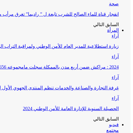
صحة
انفجار قناة للماء الصالح للشرب تابعة ل ” راديما” تغرق مرأ
السابق
التالي
المرأة
آراء
زيارة استطلاعية للمدير العام للأمن الوطني ولمراقبة التراب ا
آراء
2024 : مراكش ضمن أربع مدن بالممكلة سجلت مامجموعه 656 قضية تتعلق بغسيل الأموال
آراء
غرفة التجارة والصناعة والخدمات تنظم المنتدى الجهوي الأول
آراء
الحصيلة السنوية للإدارة العامة للأمن الوطني 2024
السابق
التالي
فيديو
مجتمع