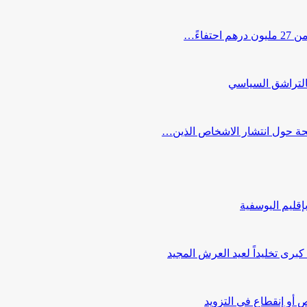
اءً…
التراشق السياسي
صحة حول انتشار الاشخاص الذين…
قليم اليوسفية
ى تخليداً لعيد العرش المجيد
أو إنقطاع في التزويد