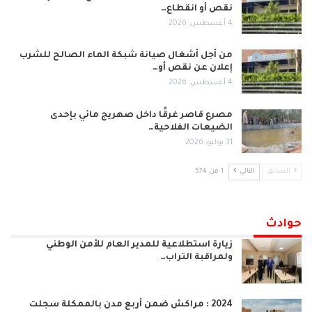
نقص أو انقطاع…
4 أغسطس, 2026
من أجل أشغال صيانة شبكة الماء الصالح للشرب
إعلان عن نقص أو…
4 أغسطس, 2026
مصرع قاصر غرقًا داخل صهريج مائي بإحدى
الضيعات الفلاحية…
31 يوليو, 2026
السابق
التالي
1 من 574
حوادث
زيارة استطلاعية للمدير العام للأمن الوطني
ولمراقبة التراب…
2024 : مراكش ضمن أربع مدن بالممكلة سجلت