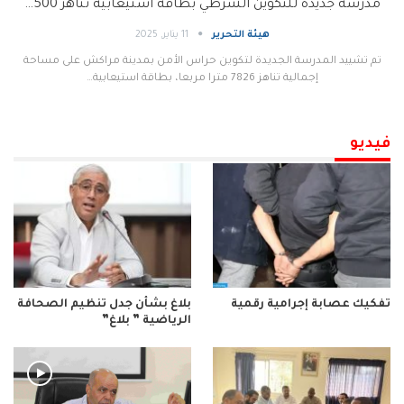
مدرسة جديدة للتكوين الشرطي بطاقة استيعابية تناهز 500…
هيئة التحرير
11 يناير, 2025
تم تشييد المدرسة الجديدة لتكوين حراس الأمن بمدينة مراكش على مساحة
إجمالية تناهز 7826 مترا مربعا، بطاقة استيعابية…
فيديو
تفكيك عصابة إجرامية رقمية
بلاغ بشأن جدل تنظيم الصحافة
الرياضية ” بلاغ”