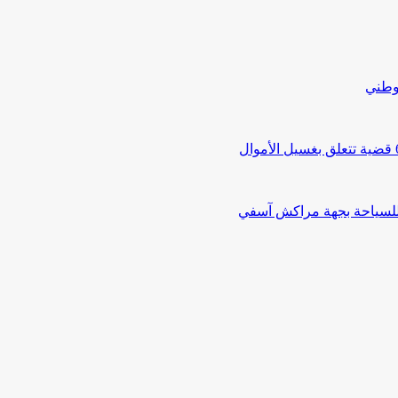
لوطني
 للسياحة بجهة مراكش آسفي