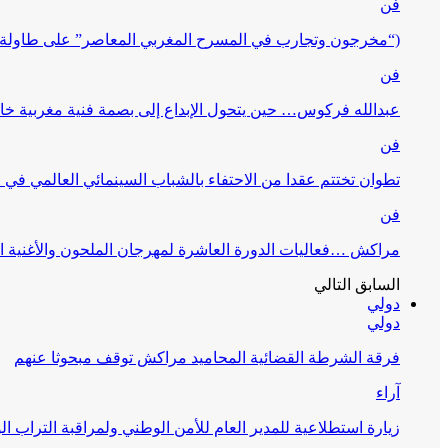
فن
(“مخرجون وتجارب في المسرح المغربي المعاصر” على طاولة 
فن
عبدالله فركوس… حين يتحول الإبداع إلى بصمة فنية مغربية خا
فن
تطوان تختتم عقدا من الاحتفاء بالشباب السينمائي العالمي في
فن
مراكش …فعاليات الدورة العاشرة لمهرجان الملحون والأغنية ا
السابق
التالي
دولي
دولي
فرقة الشرطة القضائية المحاميد مراكش توقف مبحوثا عنهم
آراء
زيارة استطلاعية للمدير العام للأمن الوطني ولمراقبة التراب ا