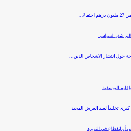
اءً…
التراشق السياسي
صحة حول انتشار الاشخاص الذين…
قليم اليوسفية
ى تخليداً لعيد العرش المجيد
أو إنقطاع في التزويد