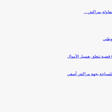
ب مقاولة بمراكش…
لوطني
 للسياحة بجهة مراكش آسفي