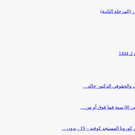
المرحلة الثانية)
144
ب والحقوقي الدكتور خالد…
من…
لمستجد كوفيد – 19 ، بدون…