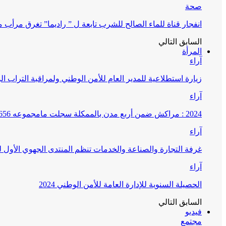
صحة
انفجار قناة للماء الصالح للشرب تابعة ل ” راديما” تغرق مرأ
السابق
التالي
المرأة
آراء
زيارة استطلاعية للمدير العام للأمن الوطني ولمراقبة التراب ا
آراء
2024 : مراكش ضمن أربع مدن بالممكلة سجلت مامجموعه 656 قضية تتعلق بغسيل الأموال
آراء
غرفة التجارة والصناعة والخدمات تنظم المنتدى الجهوي الأول
آراء
الحصيلة السنوية للإدارة العامة للأمن الوطني 2024
السابق
التالي
فيديو
مجتمع