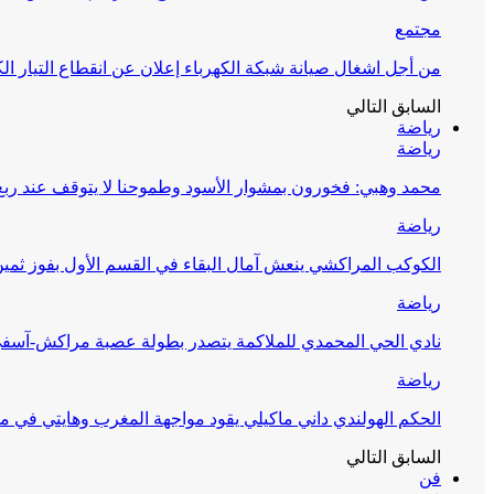
مجتمع
من أجل اشغال صيانة شبكة الكهرباء إعلان عن انقطاع التيار الك
السابق
التالي
رياضة
رياضة
محمد وهبي: فخورون بمشوار الأسود وطموحنا لا يتوقف عند ربع 
رياضة
الكوكب المراكشي ينعش آمال البقاء في القسم الأول بفوز ثمين
رياضة
نادي الحي المحمدي للملاكمة يتصدر بطولة عصبة مراكش-آسف
رياضة
الحكم الهولندي داني ماكيلي يقود مواجهة المغرب وهايتي في مونديا
السابق
التالي
فن