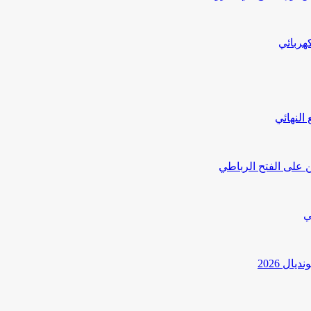
هربائي
النهائي
 على الفتح الرباطي
ي
ل 2026