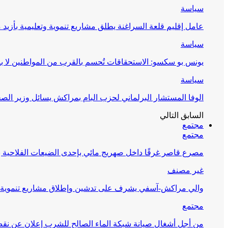
سياسة
عامل إقليم قلعة السراغنة يطلق مشاريع تنموية وتعليمية بأزيد من 27 مليون درهم احتف
سياسة
يونس بو سكسو: الاستحقاقات تُحسم بالقرب من المواطنين لا ب
سياسة
الوفا المستشار البرلماني لحزب البام بمراكش يسائل وزير ال
السابق
التالي
مجتمع
مجتمع
مصرع قاصر غرقًا داخل صهريج مائي بإحدى الضيعات الفلاحية بإ
غير مصنف
والي مراكش-آسفي يشرف على تدشين وإطلاق مشاريع تنموية كبر
مجتمع
من أجل أشغال صيانة شبكة الماء الصالح للشرب إعلان عن نقص 