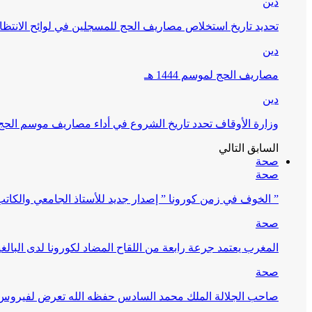
دين
تحديد تاريخ استخلاص مصاريف الحج للمسجلين في لوائح الانتظار (
دين
مصاريف الحج لموسم 1444 هـ
دين
وزارة الأوقاف تحدد تاريخ الشروع في أداء مصاريف موسم الحج لـ 4
السابق
التالي
صحة
صحة
” الخوف في زمن كورونا ” إصدار جديد للأستاذ الجامعي والكات
صحة
المغرب يعتمد جرعة رابعة من اللقاح المضاد لكورونا لدى البالغين 60 سنة فما فوق أو 
صحة
صاحب الجلالة الملك محمد السادس حفظه الله تعرض لفيروس كورونا ا