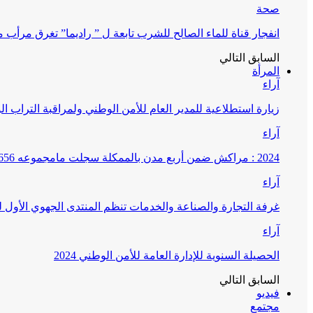
صحة
انفجار قناة للماء الصالح للشرب تابعة ل ” راديما” تغرق مرأ
السابق
التالي
المرأة
آراء
زيارة استطلاعية للمدير العام للأمن الوطني ولمراقبة التراب ا
آراء
2024 : مراكش ضمن أربع مدن بالممكلة سجلت مامجموعه 656 قضية تتعلق بغسيل الأموال
آراء
غرفة التجارة والصناعة والخدمات تنظم المنتدى الجهوي الأول
آراء
الحصيلة السنوية للإدارة العامة للأمن الوطني 2024
السابق
التالي
فيديو
مجتمع