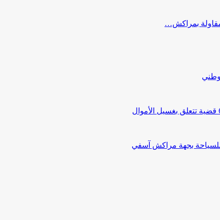
ب مقاولة بمراكش…
لوطني
 للسياحة بجهة مراكش آسفي