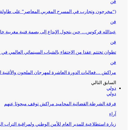
فن
(“مخرجون وتجارب في المسرح المغربي المعاصر” على طاولة 
فن
عبدالله فركوس… حين يتحول الإبداع إلى بصمة فنية مغربية خا
فن
تطوان تختتم عقدا من الاحتفاء بالشباب السينمائي العالمي في
فن
مراكش …فعاليات الدورة العاشرة لمهرجان الملحون والأغنية ا
السابق
التالي
دولي
دولي
فرقة الشرطة القضائية المحاميد مراكش توقف مبحوثا عنهم
آراء
زيارة استطلاعية للمدير العام للأمن الوطني ولمراقبة التراب ا