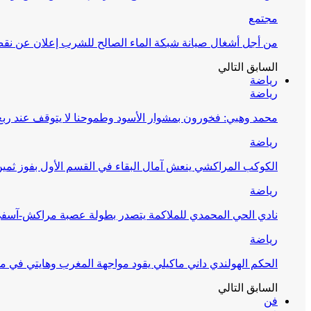
مجتمع
من أجل أشغال صيانة شبكة الماء الصالح للشرب إعلان عن نقص 
السابق
التالي
رياضة
رياضة
محمد وهبي: فخورون بمشوار الأسود وطموحنا لا يتوقف عند ربع 
رياضة
الكوكب المراكشي ينعش آمال البقاء في القسم الأول بفوز ثمين
رياضة
نادي الحي المحمدي للملاكمة يتصدر بطولة عصبة مراكش-آسف
رياضة
الحكم الهولندي داني ماكيلي يقود مواجهة المغرب وهايتي في مونديا
السابق
التالي
فن