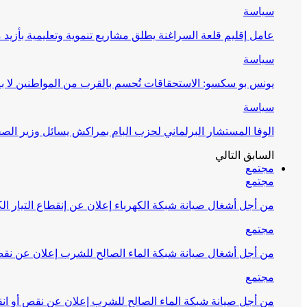
سياسة
عامل إقليم قلعة السراغنة يطلق مشاريع تنموية وتعليمية بأزيد من 27 مليون درهم احتف
سياسة
يونس بو سكسو: الاستحقاقات تُحسم بالقرب من المواطنين لا ب
سياسة
الوفا المستشار البرلماني لحزب البام بمراكش يسائل وزير ال
السابق
التالي
مجتمع
مجتمع
من أجل أشغال صيانة شبكة الكهرباء إعلان عن إنقطاع التيار الك
مجتمع
من أجل أشغال صيانة شبكة الماء الصالح للشرب إعلان عن نقص 
مجتمع
من أجل صيانة شبكة الماء الصالح للشرب إعلان عن نقص أو انق