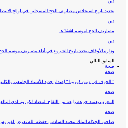
دين
تحديد تاريخ استخلاص مصاريف الحج للمسجلين في لوائح الانتظار (
دين
مصاريف الحج لموسم 1444 هـ
دين
وزارة الأوقاف تحدد تاريخ الشروع في أداء مصاريف موسم الحج لـ 4
السابق
التالي
صحة
صحة
” الخوف في زمن كورونا ” إصدار جديد للأستاذ الجامعي والكات
صحة
المغرب يعتمد جرعة رابعة من اللقاح المضاد لكورونا لدى البالغين 60 سنة فما فوق أو 
صحة
صاحب الجلالة الملك محمد السادس حفظه الله تعرض لفيروس كورونا ا