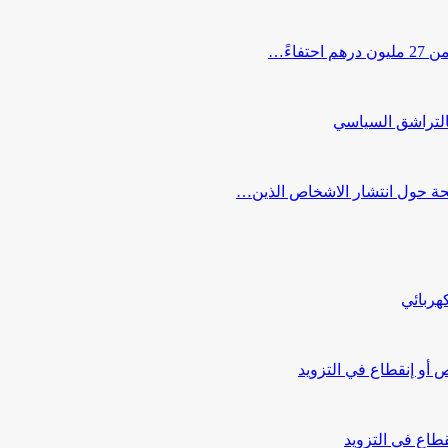
اءً…
التراشق السياسي
صحة حول انتشار الاشخاص الذين…
هربائي
أو إنقطاع في التزويد
طاع في التزويد