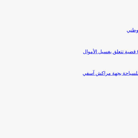
لوطني
 للسياحة بجهة مراكش آسفي