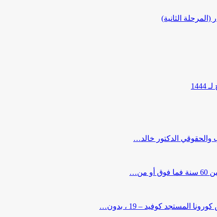
المرحلة الثانية)
144
ب والحقوقي الدكتور خالد…
من…
لمستجد كوفيد – 19 ، بدون…