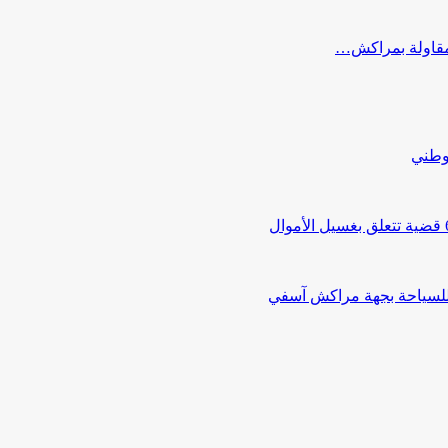
ب مقاولة بمراكش…
لوطني
 للسياحة بجهة مراكش آسفي