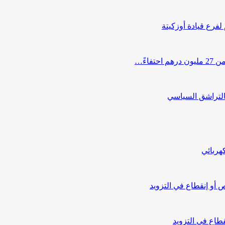
 لفرع قيادة أوزكيتة
اءً…
التراشق السياسي
هربائي
أو إنقطاع في التزويد
طاع في التزويد