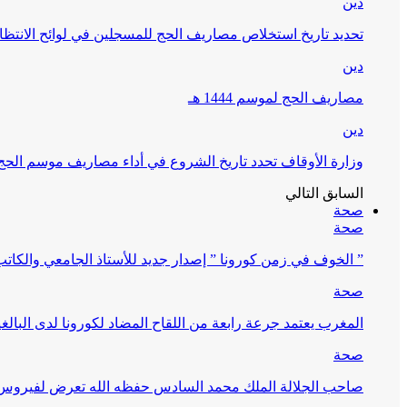
دين
تحديد تاريخ استخلاص مصاريف الحج للمسجلين في لوائح الانتظار (
دين
مصاريف الحج لموسم 1444 هـ
دين
وزارة الأوقاف تحدد تاريخ الشروع في أداء مصاريف موسم الحج لـ 4
السابق
التالي
صحة
صحة
” الخوف في زمن كورونا ” إصدار جديد للأستاذ الجامعي والكات
صحة
المغرب يعتمد جرعة رابعة من اللقاح المضاد لكورونا لدى البالغين 60 سنة فما فوق أو 
صحة
صاحب الجلالة الملك محمد السادس حفظه الله تعرض لفيروس كورونا ا