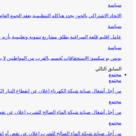
سياسة
الاتحاد الاشتراكي بالحوز يجدد هياكله التنظيمية بعقد الجمع العام
سياسة
عامل إقليم قلعة السراغنة يطلق مشاريع تنموية وتعليمية بأزيد من 27 مليون درهم احتف
سياسة
يونس بو سكسو: الاستحقاقات تُحسم بالقرب من المواطنين لا ب
السابق
التالي
مجتمع
مجتمع
من أجل أشغال صيانة شبكة الكهرباء إعلان عن إنقطاع التيار الك
مجتمع
من أجل أشغال صيانة شبكة الماء الصالح للشرب إعلان عن نقص 
مجتمع
من أجل صيانة شبكة الماء الصالح للشرب إعلان عن نقص أو انق