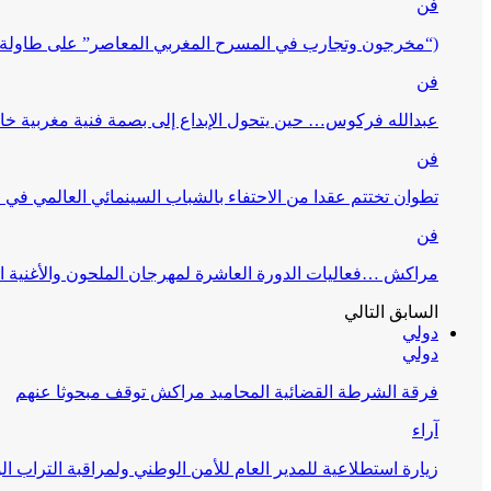
فن
(“مخرجون وتجارب في المسرح المغربي المعاصر” على طاولة 
فن
عبدالله فركوس… حين يتحول الإبداع إلى بصمة فنية مغربية خا
فن
تطوان تختتم عقدا من الاحتفاء بالشباب السينمائي العالمي في
فن
مراكش …فعاليات الدورة العاشرة لمهرجان الملحون والأغنية ا
السابق
التالي
دولي
دولي
فرقة الشرطة القضائية المحاميد مراكش توقف مبحوثا عنهم
آراء
زيارة استطلاعية للمدير العام للأمن الوطني ولمراقبة التراب ا