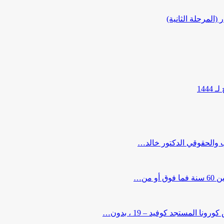
المرحلة الثانية)
144
ب والحقوقي الدكتور خالد…
من…
لمستجد كوفيد – 19 ، بدون…