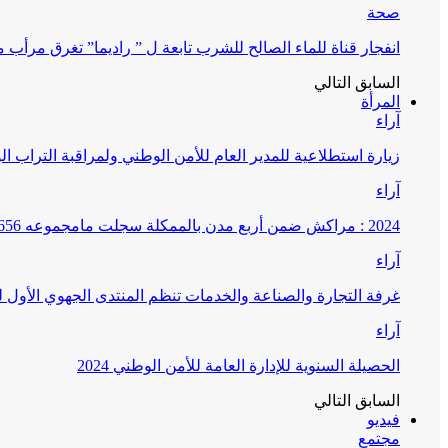
صحة
انفجار قناة للماء الصالح للشرب تابعة ل ” راديما” تغرق مرأ
السابق
التالي
المرأة
آراء
زيارة استطلاعية للمدير العام للأمن الوطني ولمراقبة التراب ا
آراء
2024 : مراكش ضمن أربع مدن بالممكلة سجلت مامجموعه 656 قضية تتعلق بغسيل الأموال
آراء
غرفة التجارة والصناعة والخدمات تنظم المنتدى الجهوي الأول
آراء
الحصيلة السنوية للإدارة العامة للأمن الوطني 2024
السابق
التالي
فيديو
مجتمع