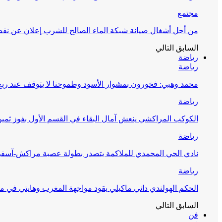
مجتمع
من أجل أشغال صيانة شبكة الماء الصالح للشرب إعلان عن نقص 
السابق
التالي
رياضة
رياضة
محمد وهبي: فخورون بمشوار الأسود وطموحنا لا يتوقف عند ربع 
رياضة
الكوكب المراكشي ينعش آمال البقاء في القسم الأول بفوز ثمين
رياضة
نادي الحي المحمدي للملاكمة يتصدر بطولة عصبة مراكش-آسف
رياضة
الحكم الهولندي داني ماكيلي يقود مواجهة المغرب وهايتي في مونديا
السابق
التالي
فن