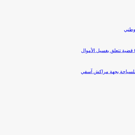
لوطني
 للسياحة بجهة مراكش آسفي