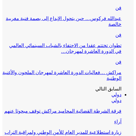
فن
عبدالله فركوس… حين يتحول الإبداع إلى بصمة فنية مغربية
خالصة
فن
تطوان تختتم عقدا من الاحتفاء بالشباب السينمائي العالمي
في الدورة العاشرة لمهرجان…
فن
مراكش …فعاليات الدورة العاشرة لمهرجان الملحون والأغنية
الوطنية
السابق
التالي
دولي
دولي
فرقة الشرطة القضائية المحاميد مراكش توقف مبحوثا عنهم
آراء
زيارة استطلاعية للمدير العام للأمن الوطني ولمراقبة التراب