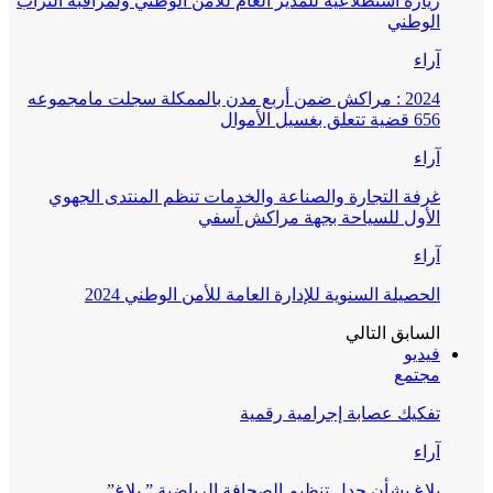
زيارة استطلاعية للمدير العام للأمن الوطني ولمراقبة التراب
الوطني
آراء
2024 : مراكش ضمن أربع مدن بالممكلة سجلت مامجموعه
656 قضية تتعلق بغسيل الأموال
آراء
غرفة التجارة والصناعة والخدمات تنظم المنتدى الجهوي
الأول للسياحة بجهة مراكش آسفي
آراء
الحصيلة السنوية للإدارة العامة للأمن الوطني 2024
السابق
التالي
فيديو
مجتمع
تفكيك عصابة إجرامية رقمية
آراء
بلاغ بشأن جدل تنظيم الصحافة الرياضية ” بلاغ”