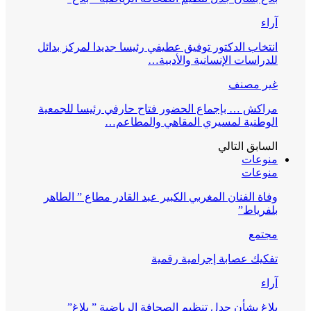
آراء
انتخاب الدكتور توفيق عطيفي رئيسا جديدا لمركز بدائل
للدراسات الإنسانية والأدبية…
غير مصنف
مراكش … بإجماع الحضور فتاح حارفي رئيسا للجمعية
الوطنية لمسيري المقاهي والمطاعم…
السابق
التالي
منوعات
منوعات
وفاة الفنان المغربي الكبير عبد القادر مطاع ” الطاهر
بلفرياط”
مجتمع
تفكيك عصابة إجرامية رقمية
آراء
بلاغ بشأن جدل تنظيم الصحافة الرياضية ” بلاغ”