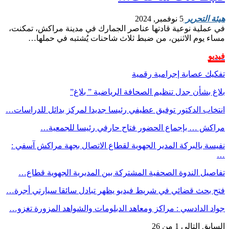
هيئة التحرير
5 نوفمبر, 2024
في عملية نوعية قادتها عناصر الجمارك في مدينة مراكش، تمكنت،
مساء يوم الاثنين، من ضبط ثلاث شاحنات يُشتبه في حملها…
فيديو
تفكيك عصابة إجرامية رقمية
بلاغ بشأن جدل تنظيم الصحافة الرياضية ” بلاغ”
انتخاب الدكتور توفيق عطيفي رئيسا جديدا لمركز بدائل للدراسات…
مراكش … بإجماع الحضور فتاح حارفي رئيسا للجمعية…
نفيسة بالبركة المدير الجهوية لقطاع الاتصال بجهة مراكش آسفي :
…
تفاصيل الندوة الصحفية المشتركة بين المديرية الجهوية قطاع…
فتح بحث قضائي في شريط فيديو يظهر تبادل سائقا سيارتي أجرة…
جواد الدادسي : مراكز ومعاهد الدبلومات والشواهد المزورة تغزو…
السابق
التالي
1 من 26