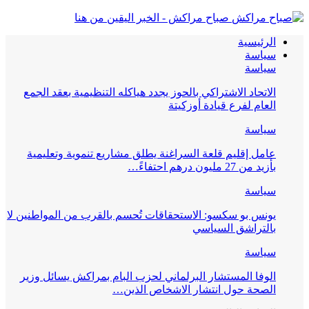
صباح مراكش - الخبر اليقين من هنا
الرئيسية
سياسة
سياسة
الاتحاد الاشتراكي بالحوز يجدد هياكله التنظيمية بعقد الجمع
العام لفرع قيادة أوزكيتة
سياسة
عامل إقليم قلعة السراغنة يطلق مشاريع تنموية وتعليمية
بأزيد من 27 مليون درهم احتفاءً…
سياسة
يونس بو سكسو: الاستحقاقات تُحسم بالقرب من المواطنين لا
بالتراشق السياسي
سياسة
الوفا المستشار البرلماني لحزب البام بمراكش يسائل وزير
الصحة حول انتشار الاشخاص الذين…