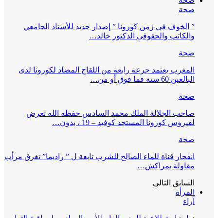
صحة
صحة
” الخوف في زمن كورونا ” إصدار جديد للأستاذ الجامعي
والكاتب والحقوقي الدكتور خالد…
صحة
المغرب يعتمد جرعة رابعة من اللقاح المضاد لكورونا لدى
البالغين 60 سنة فما فوق أو من…
صحة
صاحب الجلالة الملك محمد السادس حفظه الله تعرض
لفيروس كورونا المستجد كوفيد – 19 ، بدون…
صحة
انفجار قناة للماء الصالح للشرب تابعة ل ” راديما” تغرق مرأب
مقاولة بمراكش…
السابق
التالي
المرأة
آراء