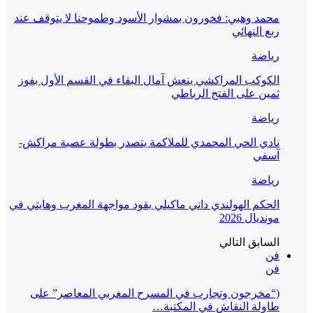
محمد وهبي: فخورون بمشوار الأسود وطموحنا لا يتوقف عند
ربع النهائي
رياضة
الكوكب المراكشي ينعش آمال البقاء في القسم الأول بفوز
ثمين على الفتح الرباطي
رياضة
نادي الحي المحمدي للملاكمة يتصدر بطولة عصبة مراكش-
آسفي
رياضة
الحكم الهولندي داني ماكيلي يقود مواجهة المغرب وهايتي في
مونديال 2026
السابق
التالي
فن
فن
(“مخرجون وتجارب في المسرح المغربي المعاصر” على
طاولة النقاش في المكتبة…