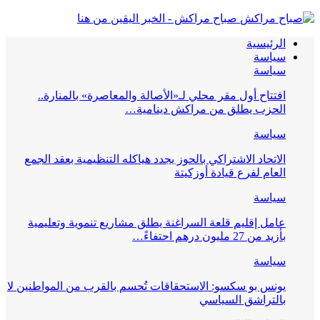
صباح مراكش - الخبر اليقين من هنا
الرئيسية
سياسة
سياسة
افتتاح أول مقر محلي لـ«الأصالة والمعاصرة» بالمنارة..
الحزب يطلق من مراكش دينامية…
سياسة
الاتحاد الاشتراكي بالحوز يجدد هياكله التنظيمية بعقد الجمع
العام لفرع قيادة أوزكيتة
سياسة
عامل إقليم قلعة السراغنة يطلق مشاريع تنموية وتعليمية
بأزيد من 27 مليون درهم احتفاءً…
سياسة
يونس بو سكسو: الاستحقاقات تُحسم بالقرب من المواطنين لا
بالتراشق السياسي