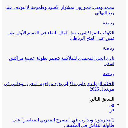
محمد وهبي: فخورون بمشوار الأسود وطموحنا لا يتوقف عند
ربع النهائي
رياضة
الكوكب المراكشي ينعش آمال البقاء في القسم الأول بفوز
ثمين على الفتح الرباطي
رياضة
نادي الحي المحمدي للملاكمة يتصدر بطولة عصبة مراكش-
آسفي
رياضة
الحكم الهولندي داني ماكيلي يقود مواجهة المغرب وهايتي في
مونديال 2026
السابق
التالي
فن
فن
(“مخرجون وتجارب في المسرح المغربي المعاصر” على
طاولة النقاش في المكتبة…