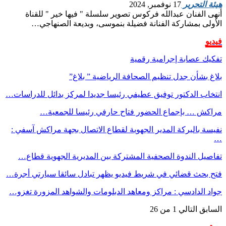
هيئة التحرير
17 نوفمبر, 2024
أنهى الفنان عبدالله فركوس تصوير سلسلة " فيها خير " للقناة
الأولى بمشاركة الفنانة فضيلة بنموسى، وبديعة الصنهاجي…
فيديو
تفكيك عصابة إجرامية رقمية
بلاغ بشأن جدل تنظيم الصحافة الرياضية ” بلاغ”
انتخاب الدكتور توفيق عطيفي رئيسا جديدا لمركز بدائل للدراسات…
مراكش … بإجماع الحضور فتاح حارفي رئيسا للجمعية…
نفيسة بالبركة المدير الجهوية لقطاع الاتصال بجهة مراكش آسفي :
…
تفاصيل الندوة الصحفية المشتركة بين المديرية الجهوية قطاع…
فتح بحث قضائي في شريط فيديو يظهر تبادل سائقا سيارتي أجرة…
جواد الدادسي : مراكز ومعاهد الدبلومات والشواهد المزورة تغزو…
السابق
التالي
1 من 26