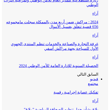
زيارة استطلاعية للمدير العام للأمن الوطني ولمراقبة التراب
الوطني
آراء
2024 : مراكش ضمن أربع مدن بالممكلة سجلت مامجموعه
656 قضية تتعلق بغسيل الأموال
آراء
غرفة التجارة والصناعة والخدمات تنظم المنتدى الجهوي
الأول للسياحة بجهة مراكش آسفي
آراء
الحصيلة السنوية للإدارة العامة للأمن الوطني 2024
السابق
التالي
فيديو
مجتمع
تفكيك عصابة إجرامية رقمية
آراء
بلاغ بشأن جدل تنظيم الصحافة الرياضية ” بلاغ”