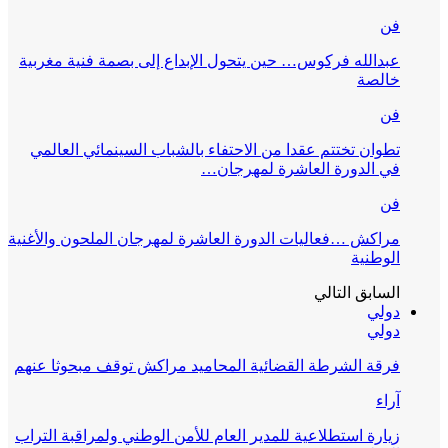
فن
عبدالله فركوس… حين يتحول الإبداع إلى بصمة فنية مغربية
خالصة
فن
تطوان تختتم عقدا من الاحتفاء بالشباب السينمائي العالمي
في الدورة العاشرة لمهرجان…
فن
مراكش …فعاليات الدورة العاشرة لمهرجان الملحون والأغنية
الوطنية
السابق
التالي
دولي
دولي
فرقة الشرطة القضائية المحاميد مراكش توقف مبحوثا عنهم
آراء
زيارة استطلاعية للمدير العام للأمن الوطني ولمراقبة التراب