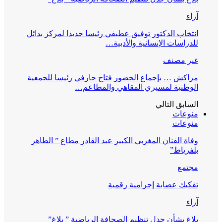
آراء
انتخاب الدكتور توفيق عطيفي رئيسا جديدا لمركز بدائل
للدراسات الإنسانية والأدبية…
غير مصنف
مراكش … بإجماع الحضور فتاح حارفي رئيسا للجمعية
الوطنية لمسيري المقاهي والمطاعم…
السابق
التالي
منوعات
منوعات
وفاة الفنان المغربي الكبير عبد القادر مطاع ” الطاهر
بلفرياط”
مجتمع
تفكيك عصابة إجرامية رقمية
آراء
بلاغ بشأن جدل تنظيم الصحافة الرياضية ” بلاغ”