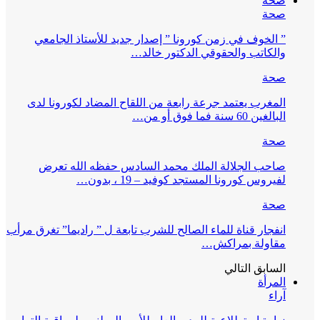
صحة
صحة
” الخوف في زمن كورونا ” إصدار جديد للأستاذ الجامعي
والكاتب والحقوقي الدكتور خالد…
صحة
المغرب يعتمد جرعة رابعة من اللقاح المضاد لكورونا لدى
البالغين 60 سنة فما فوق أو من…
صحة
صاحب الجلالة الملك محمد السادس حفظه الله تعرض
لفيروس كورونا المستجد كوفيد – 19 ، بدون…
صحة
انفجار قناة للماء الصالح للشرب تابعة ل ” راديما” تغرق مرأب
مقاولة بمراكش…
السابق
التالي
المرأة
آراء