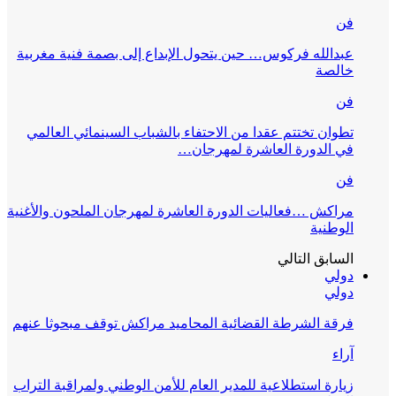
فن
عبدالله فركوس… حين يتحول الإبداع إلى بصمة فنية مغربية
خالصة
فن
تطوان تختتم عقدا من الاحتفاء بالشباب السينمائي العالمي
في الدورة العاشرة لمهرجان…
فن
مراكش …فعاليات الدورة العاشرة لمهرجان الملحون والأغنية
الوطنية
السابق
التالي
دولي
دولي
فرقة الشرطة القضائية المحاميد مراكش توقف مبحوثا عنهم
آراء
زيارة استطلاعية للمدير العام للأمن الوطني ولمراقبة التراب