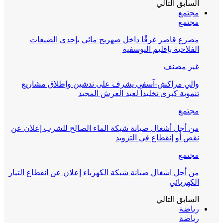
السابق
التالي
مجتمع
مجتمع
مصرع قاصر غرقًا داخل صهريج مائي بإحدى الضيعات
الفلاحية بإقليم اليوسفية
غير مصنف
والي مراكش-آسفي يشرف على تدشين وإطلاق مشاريع
تنموية كبرى تخليداً لعيد العرش المجيد
مجتمع
من أجل أشغال صيانة شبكة الماء الصالح للشرب إعلان عن
نقص أو إنقطاع في التزويد
مجتمع
من أجل اشغال صيانة شبكة الكهرباء إعلان عن انقطاع التيار
الكهربائي
السابق
التالي
رياضة
رياضة