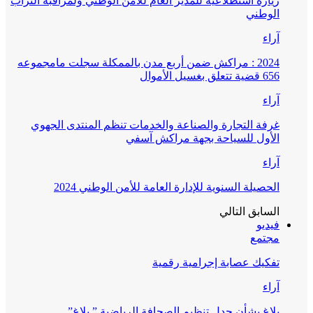
زيارة استطلاعية للمدير العام للأمن الوطني ولمراقبة التراب
الوطني
آراء
2024 : مراكش ضمن أربع مدن بالممكلة سجلت مامجموعه
656 قضية تتعلق بغسيل الأموال
آراء
غرفة التجارة والصناعة والخدمات تنظم المنتدى الجهوي
الأول للسياحة بجهة مراكش آسفي
آراء
الحصيلة السنوية للإدارة العامة للأمن الوطني 2024
السابق
التالي
فيديو
مجتمع
تفكيك عصابة إجرامية رقمية
آراء
بلاغ بشأن جدل تنظيم الصحافة الرياضية ” بلاغ”