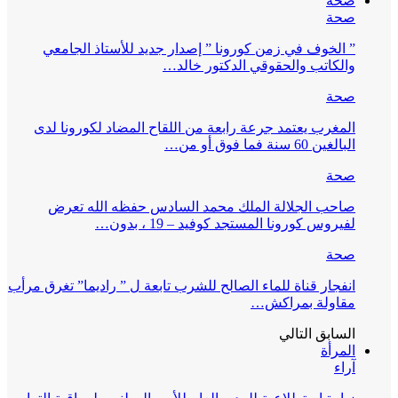
صحة
صحة
” الخوف في زمن كورونا ” إصدار جديد للأستاذ الجامعي
والكاتب والحقوقي الدكتور خالد…
صحة
المغرب يعتمد جرعة رابعة من اللقاح المضاد لكورونا لدى
البالغين 60 سنة فما فوق أو من…
صحة
صاحب الجلالة الملك محمد السادس حفظه الله تعرض
لفيروس كورونا المستجد كوفيد – 19 ، بدون…
صحة
انفجار قناة للماء الصالح للشرب تابعة ل ” راديما” تغرق مرأب
مقاولة بمراكش…
السابق
التالي
المرأة
آراء