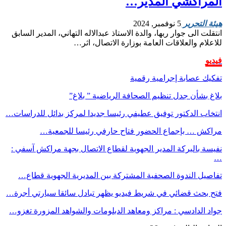
المراكشي المدير…
هيئة التحرير
5 نوفمبر, 2024
انتقلت الى جوار ربها، والدة الاستاذ عبدالاله التهاني، المدير السابق
للاعلام والعلاقات العامة بوزارة الاتصال، اثر…
فيديو
تفكيك عصابة إجرامية رقمية
بلاغ بشأن جدل تنظيم الصحافة الرياضية ” بلاغ”
انتخاب الدكتور توفيق عطيفي رئيسا جديدا لمركز بدائل للدراسات…
مراكش … بإجماع الحضور فتاح حارفي رئيسا للجمعية…
نفيسة بالبركة المدير الجهوية لقطاع الاتصال بجهة مراكش آسفي :
…
تفاصيل الندوة الصحفية المشتركة بين المديرية الجهوية قطاع…
فتح بحث قضائي في شريط فيديو يظهر تبادل سائقا سيارتي أجرة…
جواد الدادسي : مراكز ومعاهد الدبلومات والشواهد المزورة تغزو…