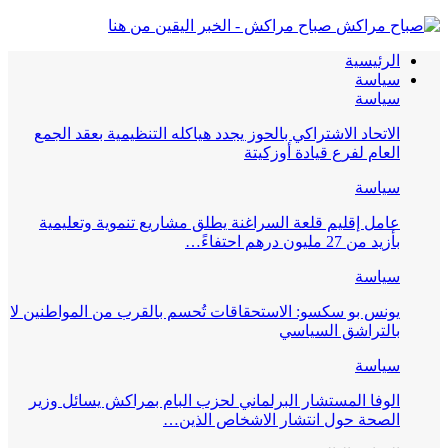
صباح مراكش - الخبر اليقين من هنا
الرئيسية
سياسة
سياسة
الاتحاد الاشتراكي بالحوز يجدد هياكله التنظيمية بعقد الجمع
العام لفرع قيادة أوزكيتة
سياسة
عامل إقليم قلعة السراغنة يطلق مشاريع تنموية وتعليمية
بأزيد من 27 مليون درهم احتفاءً…
سياسة
يونس بو سكسو: الاستحقاقات تُحسم بالقرب من المواطنين لا
بالتراشق السياسي
سياسة
الوفا المستشار البرلماني لحزب البام بمراكش يسائل وزير
الصحة حول انتشار الاشخاص الذين…