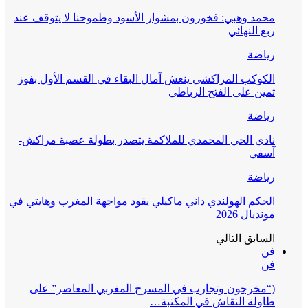
محمد وهبي: فخورون بمشوار الأسود وطموحنا لا يتوقف عند
ربع النهائي
رياضة
الكوكب المراكشي ينعش آمال البقاء في القسم الأول بفوز
ثمين على الفتح الرباطي
رياضة
نادي الحي المحمدي للملاكمة يتصدر بطولة عصبة مراكش-
آسفي
رياضة
الحكم الهولندي داني ماكيلي يقود مواجهة المغرب وهايتي في
مونديال 2026
السابق
التالي
فن
فن
(“مخرجون وتجارب في المسرح المغربي المعاصر” على
طاولة النقاش في المكتبة…