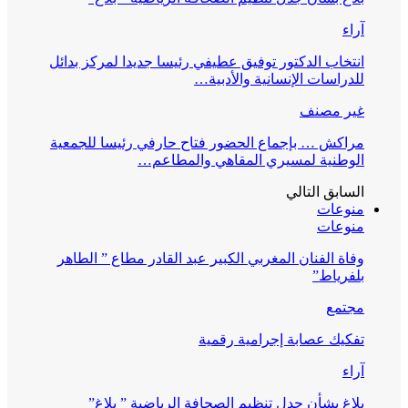
آراء
انتخاب الدكتور توفيق عطيفي رئيسا جديدا لمركز بدائل
للدراسات الإنسانية والأدبية…
غير مصنف
مراكش … بإجماع الحضور فتاح حارفي رئيسا للجمعية
الوطنية لمسيري المقاهي والمطاعم…
السابق
التالي
منوعات
منوعات
وفاة الفنان المغربي الكبير عبد القادر مطاع ” الطاهر
بلفرياط”
مجتمع
تفكيك عصابة إجرامية رقمية
آراء
بلاغ بشأن جدل تنظيم الصحافة الرياضية ” بلاغ”