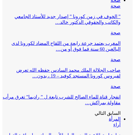
صحة
صحة
” الخوف في زمن كورونا ” إصدار جديد للأستاذ الجامعي
والكاتب والحقوقي الدكتور خالد…
صحة
المغرب يعتمد جرعة رابعة من اللقاح المضاد لكورونا لدى
البالغين 60 سنة فما فوق أو من…
صحة
صاحب الجلالة الملك محمد السادس حفظه الله تعرض
لفيروس كورونا المستجد كوفيد – 19 ، بدون…
صحة
انفجار قناة للماء الصالح للشرب تابعة ل ” راديما” تغرق مرأب
مقاولة بمراكش…
السابق
التالي
المرأة
آراء