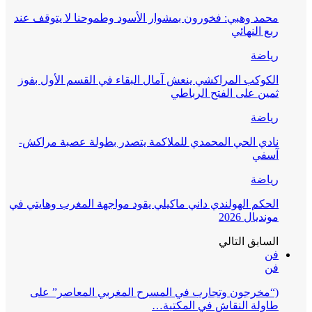
محمد وهبي: فخورون بمشوار الأسود وطموحنا لا يتوقف عند
ربع النهائي
رياضة
الكوكب المراكشي ينعش آمال البقاء في القسم الأول بفوز
ثمين على الفتح الرباطي
رياضة
نادي الحي المحمدي للملاكمة يتصدر بطولة عصبة مراكش-
آسفي
رياضة
الحكم الهولندي داني ماكيلي يقود مواجهة المغرب وهايتي في
مونديال 2026
السابق
التالي
فن
فن
(“مخرجون وتجارب في المسرح المغربي المعاصر” على
طاولة النقاش في المكتبة…