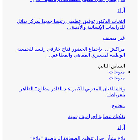
آراء
انتخاب الدكتور توفيق عطيفي رئيسا جديدا لمركز بدائل
للدراسات الإنسانية والأدبية…
غير مصنف
مراكش … بإجماع الحضور فتاح حارفي رئيسا للجمعية
الوطنية لمسيري المقاهي والمطاعم…
السابق
التالي
منوعات
منوعات
وفاة الفنان المغربي الكبير عبد القادر مطاع ” الطاهر
بلفرياط”
مجتمع
تفكيك عصابة إجرامية رقمية
آراء
بلاغ بشأن جدل تنظيم الصحافة الرياضية ” بلاغ”