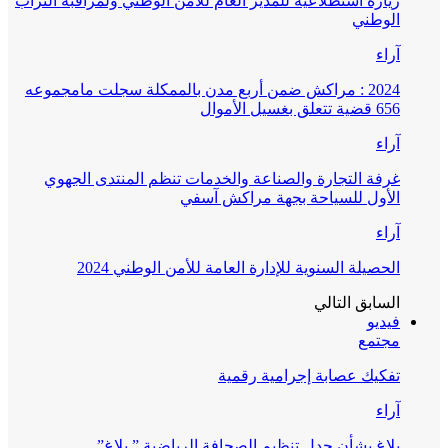
زيارة استطلاعية للمدير العام للأمن الوطني ولمراقبة التراب
الوطني
آراء
2024 : مراكش ضمن أربع مدن بالممكلة سجلت مامجموعه
656 قضية تتعلق بغسيل الأموال
آراء
غرفة التجارة والصناعة والخدمات تنظم المنتدى الجهوي
الأول للسياحة بجهة مراكش آسفي
آراء
الحصيلة السنوية للإدارة العامة للأمن الوطني 2024
السابق
التالي
فيديو
مجتمع
تفكيك عصابة إجرامية رقمية
آراء
بلاغ بشأن جدل تنظيم الصحافة الرياضية ” بلاغ”