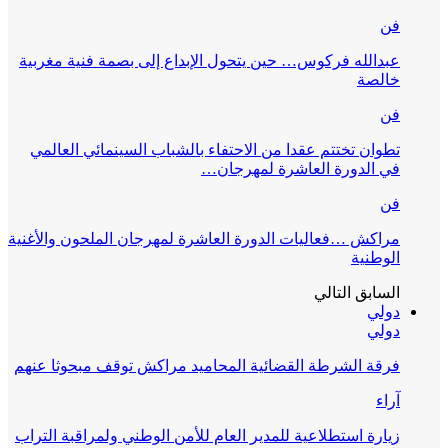
فن
عبدالله فركوس… حين يتحول الإبداع إلى بصمة فنية مغربية
خالصة
فن
تطوان تختتم عقدا من الاحتفاء بالشباب السينمائي العالمي
في الدورة العاشرة لمهرجان…
فن
مراكش …فعاليات الدورة العاشرة لمهرجان الملحون والأغنية
الوطنية
السابق
التالي
دولي
دولي
فرقة الشرطة القضائية المحاميد مراكش توقف مبحوثا عنهم
آراء
زيارة استطلاعية للمدير العام للأمن الوطني ولمراقبة التراب