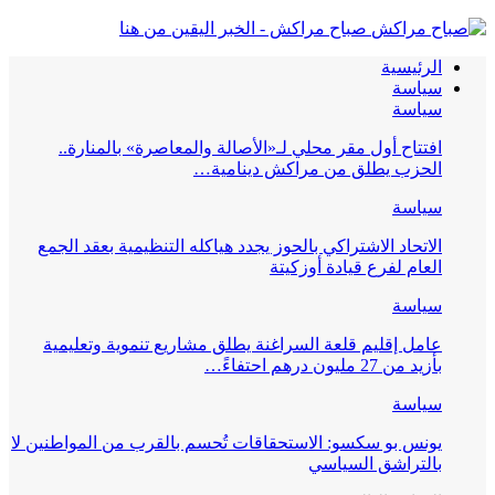
صباح مراكش - الخبر اليقين من هنا
الرئيسية
سياسة
سياسة
افتتاح أول مقر محلي لـ«الأصالة والمعاصرة» بالمنارة..
الحزب يطلق من مراكش دينامية…
سياسة
الاتحاد الاشتراكي بالحوز يجدد هياكله التنظيمية بعقد الجمع
العام لفرع قيادة أوزكيتة
سياسة
عامل إقليم قلعة السراغنة يطلق مشاريع تنموية وتعليمية
بأزيد من 27 مليون درهم احتفاءً…
سياسة
يونس بو سكسو: الاستحقاقات تُحسم بالقرب من المواطنين لا
بالتراشق السياسي