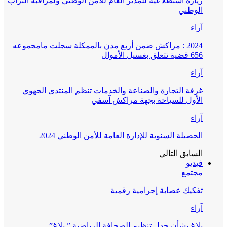
زيارة استطلاعية للمدير العام للأمن الوطني ولمراقبة التراب
الوطني
آراء
2024 : مراكش ضمن أربع مدن بالممكلة سجلت مامجموعه
656 قضية تتعلق بغسيل الأموال
آراء
غرفة التجارة والصناعة والخدمات تنظم المنتدى الجهوي
الأول للسياحة بجهة مراكش آسفي
آراء
الحصيلة السنوية للإدارة العامة للأمن الوطني 2024
السابق
التالي
فيديو
مجتمع
تفكيك عصابة إجرامية رقمية
آراء
بلاغ بشأن جدل تنظيم الصحافة الرياضية ” بلاغ”