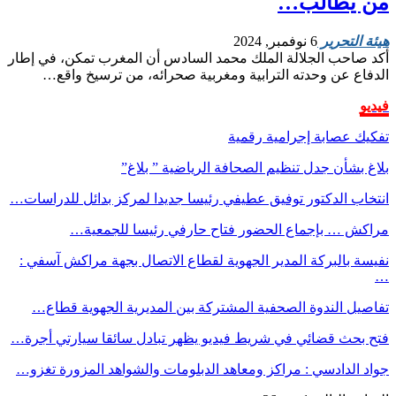
من يطالب…
هيئة التحرير
6 نوفمبر, 2024
أكد صاحب الجلالة الملك محمد السادس أن المغرب تمكن، في إطار
الدفاع عن وحدته الترابية ومغربية صحرائه، من ترسيخ واقع…
فيديو
تفكيك عصابة إجرامية رقمية
بلاغ بشأن جدل تنظيم الصحافة الرياضية ” بلاغ”
انتخاب الدكتور توفيق عطيفي رئيسا جديدا لمركز بدائل للدراسات…
مراكش … بإجماع الحضور فتاح حارفي رئيسا للجمعية…
نفيسة بالبركة المدير الجهوية لقطاع الاتصال بجهة مراكش آسفي :
…
تفاصيل الندوة الصحفية المشتركة بين المديرية الجهوية قطاع…
فتح بحث قضائي في شريط فيديو يظهر تبادل سائقا سيارتي أجرة…
جواد الدادسي : مراكز ومعاهد الدبلومات والشواهد المزورة تغزو…