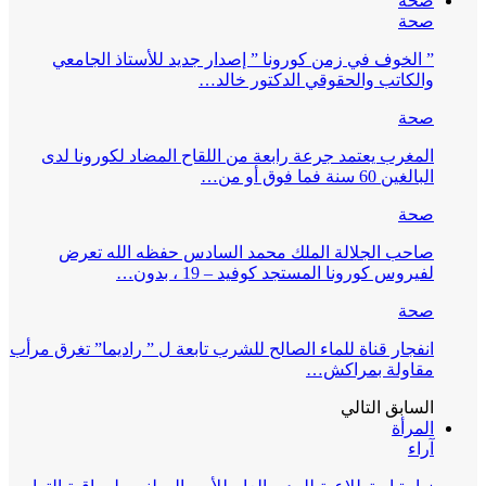
صحة
صحة
” الخوف في زمن كورونا ” إصدار جديد للأستاذ الجامعي
والكاتب والحقوقي الدكتور خالد…
صحة
المغرب يعتمد جرعة رابعة من اللقاح المضاد لكورونا لدى
البالغين 60 سنة فما فوق أو من…
صحة
صاحب الجلالة الملك محمد السادس حفظه الله تعرض
لفيروس كورونا المستجد كوفيد – 19 ، بدون…
صحة
انفجار قناة للماء الصالح للشرب تابعة ل ” راديما” تغرق مرأب
مقاولة بمراكش…
السابق
التالي
المرأة
آراء