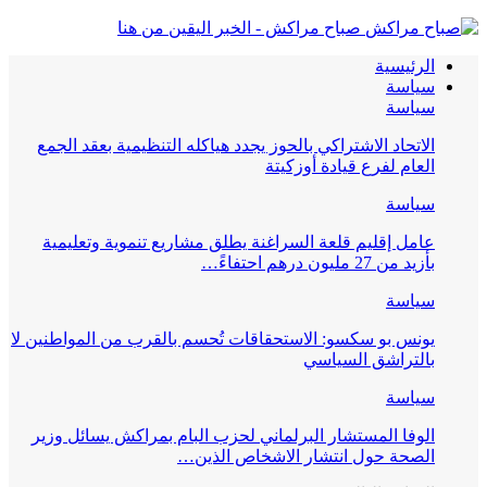
صباح مراكش - الخبر اليقين من هنا
الرئيسية
سياسة
سياسة
الاتحاد الاشتراكي بالحوز يجدد هياكله التنظيمية بعقد الجمع
العام لفرع قيادة أوزكيتة
سياسة
عامل إقليم قلعة السراغنة يطلق مشاريع تنموية وتعليمية
بأزيد من 27 مليون درهم احتفاءً…
سياسة
يونس بو سكسو: الاستحقاقات تُحسم بالقرب من المواطنين لا
بالتراشق السياسي
سياسة
الوفا المستشار البرلماني لحزب البام بمراكش يسائل وزير
الصحة حول انتشار الاشخاص الذين…