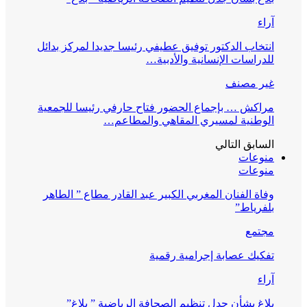
آراء
انتخاب الدكتور توفيق عطيفي رئيسا جديدا لمركز بدائل
للدراسات الإنسانية والأدبية…
غير مصنف
مراكش … بإجماع الحضور فتاح حارفي رئيسا للجمعية
الوطنية لمسيري المقاهي والمطاعم…
السابق
التالي
منوعات
منوعات
وفاة الفنان المغربي الكبير عبد القادر مطاع ” الطاهر
بلفرياط”
مجتمع
تفكيك عصابة إجرامية رقمية
آراء
بلاغ بشأن جدل تنظيم الصحافة الرياضية ” بلاغ”