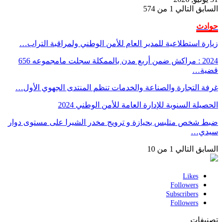
السابق
التالي
1 من 574
حوادث
زيارة استطلاعية للمدير العام للأمن الوطني ولمراقبة التراب…
2024 : مراكش ضمن أربع مدن بالممكلة سجلت مامجموعه 656
قضية…
غرفة التجارة والصناعة والخدمات تنظم المنتدى الجهوي الأول…
الحصيلة السنوية للإدارة العامة للأمن الوطني 2024
ضبط شخص متلبس بحيازة و ترويج مخدر الشيرا على مستوى دوار
سيدي…
السابق
التالي
1 من 10
Likes
Followers
Subscribers
Followers
تصنيفات