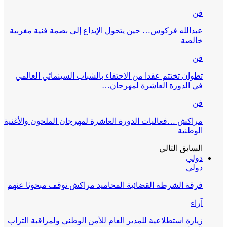
فن
عبدالله فركوس… حين يتحول الإبداع إلى بصمة فنية مغربية
خالصة
فن
تطوان تختتم عقدا من الاحتفاء بالشباب السينمائي العالمي
في الدورة العاشرة لمهرجان…
فن
مراكش …فعاليات الدورة العاشرة لمهرجان الملحون والأغنية
الوطنية
السابق
التالي
دولي
دولي
فرقة الشرطة القضائية المحاميد مراكش توقف مبحوثا عنهم
آراء
زيارة استطلاعية للمدير العام للأمن الوطني ولمراقبة التراب