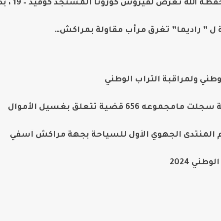
له تعرض لفيروس كورونا المستجد كوفيد – 19 ، بدون…
ة ل ” راديما” تغرق مرأب مقاولة بمراكش…
وطني ولمراقبة التراب الوطني
م المنتدى الجهوي الأول للسياحة بجهة مراكش آسفي
طني 2024