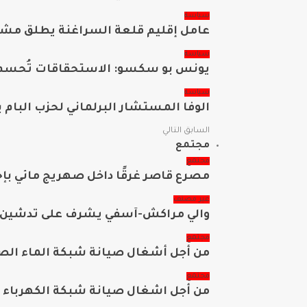
سياسة
عامل إقليم قلعة السراغنة يطلق مشاريع تنموية وتع
سياسة
يونس بو سكسو: الاستحقاقات تُحسم ب
سياسة
الوفا المستشار البرلماني لحزب البا
السابق
التالي
مجتمع
مجتمع
مصرع قاصر غرقًا داخل صهريج مائي بإح
غير مصنف
والي مراكش-آسفي يشرف على تدشين وإ
مجتمع
من أجل أشغال صيانة شبكة الماء الصا
مجتمع
من أجل اشغال صيانة شبكة الكهرباء إعل