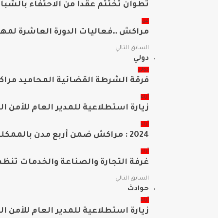
تطوان تختتم عقدا من الاحتفاء بالشبا
فن
مراكش …فعاليات الدورة العاشرة لمهرج
السابق
التالي
دولي
دولي
فرقة الشرطة القضائية المحاميد مرا
آراء
زيارة استطلاعية للمدير العام للأمن ال
آراء
2024 : مراكش ضمن أربع مدن بالممكلة سجلت مامجموعه 656 قضية تتعلق بغسيل الأموال
آراء
غرفة التجارة والصناعة والخدمات تنظ
السابق
التالي
حوادث
آراء
زيارة استطلاعية للمدير العام للأمن ال