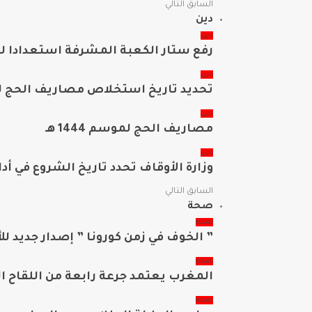
السابق
التالي
دين
دين
رفع ستار الكعبة المشرفة استعدادا 
دين
تحديد تاريخ استخلاص مصاريف الحج للم
دين
مصاريف الحج لموسم 1444 هـ
دين
وزارة الأوقاف تحدد تاريخ الشروع في أداء
السابق
التالي
صحة
صحة
” الخوف في زمن كورونا ” إصدار جديد لل
صحة
المغرب يعتمد جرعة رابعة من اللقاح المضاد لكورونا 
صحة