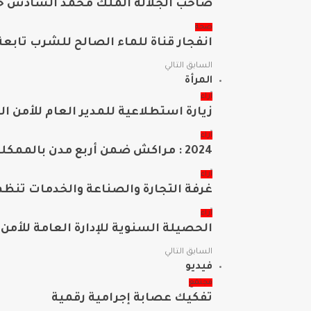
صاحب الجلالة الملك محمد السادس حفظه ال
صحة
انفجار قناة للماء الصالح للشرب تابع
السابق
التالي
المرأة
آراء
زيارة استطلاعية للمدير العام للأمن ال
آراء
2024 : مراكش ضمن أربع مدن بالممكلة سجلت مامجموعه 656 قضية تتعلق بغسيل الأموال
آراء
غرفة التجارة والصناعة والخدمات تنظ
آراء
الحصيلة السنوية للإدارة العامة للأمن الو
السابق
التالي
فيديو
مجتمع
تفكيك عصابة إجرامية رقمية