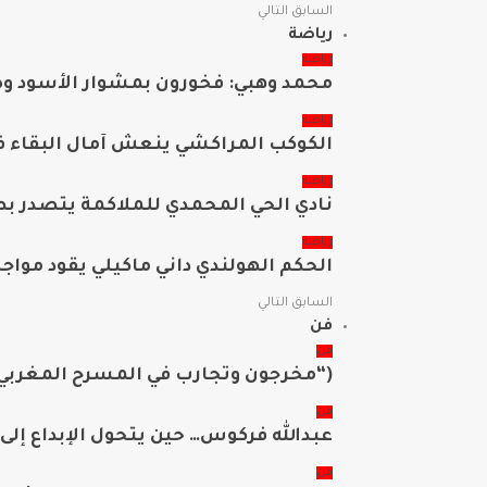
السابق
التالي
رياضة
رياضة
محمد وهبي: فخورون بمشوار الأسود وطم
رياضة
الكوكب المراكشي ينعش آمال البقاء في
رياضة
نادي الحي المحمدي للملاكمة يتصدر 
رياضة
الحكم الهولندي داني ماكيلي يقود مواجهة
السابق
التالي
فن
فن
(“مخرجون وتجارب في المسرح المغربي 
فن
عبدالله فركوس… حين يتحول الإبداع إل
فن