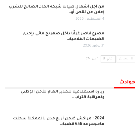
من أجل أشغال صيانة شبكة الماء الصالح للشرب
إعلان عن نقص أو…
4 أغسطس, 2026
مصرع قاصر غرقًا داخل صهريج مائي بإحدى
الضيعات الفلاحية…
31 يوليو, 2026
السابق
التالي
1 من 574
حوادث
زيارة استطلاعية للمدير العام للأمن الوطني
ولمراقبة التراب…
2024 : مراكش ضمن أربع مدن بالممكلة سجلت
مامجموعه 656 قضية…