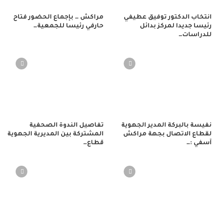
انتخاب الدكتور توفيق عطيفي
مراكش … بإجماع الحضور فتاح
رئيسا جديدا لمركز بدائل
حارفي رئيسا للجمعية…
للدراسات…
نفيسة بالبركة المدير الجهوية
تفاصيل الندوة الصحفية
لقطاع الاتصال بجهة مراكش
المشتركة بين المديرية الجهوية
آسفي :…
قطاع…