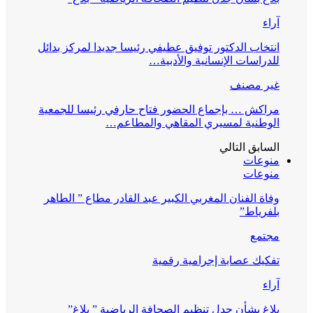
آراء
انتخاب الدكتور توفيق عطيفي رئيسا جديدا لمركز بدائل
للدراسات الإنسانية والأدبية…
غير مصنف
مراكش … بإجماع الحضور فتاح حارفي رئيسا للجمعية
الوطنية لمسيري المقاهي والمطاعم…
السابق
التالي
منوعات
منوعات
وفاة الفنان المغربي الكبير عبد القادر مطاع ” الطاهر
بلفرياط”
مجتمع
تفكيك عصابة إجرامية رقمية
آراء
بلاغ بشأن جدل تنظيم الصحافة الرياضية ” بلاغ”