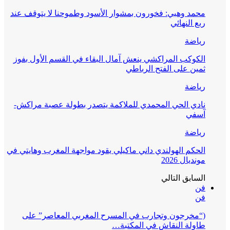
محمد وهبي: فخورون بمشوار الأسود وطموحنا لا يتوقف عند
ربع النهائي
رياضة
الكوكب المراكشي ينعش آمال البقاء في القسم الأول بفوز
ثمين على الفتح الرباطي
رياضة
نادي الحي المحمدي للملاكمة يتصدر بطولة عصبة مراكش-
آسفي
رياضة
الحكم الهولندي داني ماكيلي يقود مواجهة المغرب وهايتي في
مونديال 2026
السابق
التالي
فن
فن
(“مخرجون وتجارب في المسرح المغربي المعاصر” على
طاولة النقاش في المكتبة…