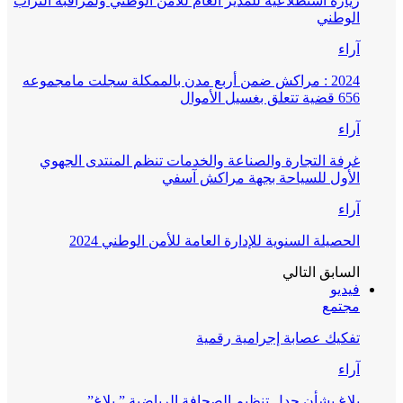
زيارة استطلاعية للمدير العام للأمن الوطني ولمراقبة التراب
الوطني
آراء
2024 : مراكش ضمن أربع مدن بالممكلة سجلت مامجموعه
656 قضية تتعلق بغسيل الأموال
آراء
غرفة التجارة والصناعة والخدمات تنظم المنتدى الجهوي
الأول للسياحة بجهة مراكش آسفي
آراء
الحصيلة السنوية للإدارة العامة للأمن الوطني 2024
السابق
التالي
فيديو
مجتمع
تفكيك عصابة إجرامية رقمية
آراء
بلاغ بشأن جدل تنظيم الصحافة الرياضية ” بلاغ”