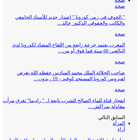
صحة
صحة
” الخوف في زمن كورونا ” إصدار جديد للأستاذ الجامعي
والكاتب والحقوقي الدكتور خالد…
صحة
المغرب يعتمد جرعة رابعة من اللقاح المضاد لكورونا لدى
البالغين 60 سنة فما فوق أو من…
صحة
صاحب الجلالة الملك محمد السادس حفظه الله تعرض
لفيروس كورونا المستجد كوفيد – 19 ، بدون…
صحة
انفجار قناة للماء الصالح للشرب تابعة ل ” راديما” تغرق مرأب
مقاولة بمراكش…
السابق
التالي
المرأة
آراء