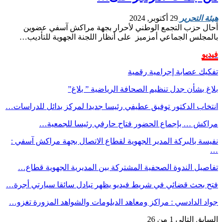
هيئة التحرير
29 أكتوبر, 2024
أحال حزب التجمع الوطني لأحرار بجهة مراكش آسفي عضوين
بالمجلس الجماعي أمزميز على أنظار اللجنة الجهوية للتأديب…
فيديو
تفكيك عصابة إجرامية رقمية
بلاغ بشأن جدل تنظيم الصحافة الرياضية ” بلاغ”
انتخاب الدكتور توفيق عطيفي رئيسا جديدا لمركز بدائل للدراسات…
مراكش … بإجماع الحضور فتاح حارفي رئيسا للجمعية…
نفيسة بالبركة المدير الجهوية لقطاع الاتصال بجهة مراكش آسفي :
…
تفاصيل الندوة الصحفية المشتركة بين المديرية الجهوية قطاع…
فتح بحث قضائي في شريط فيديو يظهر تبادل سائقا سيارتي أجرة…
جواد الدادسي : مراكز ومعاهد الدبلومات والشواهد المزورة تغزو…
السابق
التالي
1 من 26