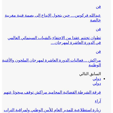
فن
عبدالله فركوس… حين يتحول الإبداع إلى بصمة فنية مغربية
خالصة
فن
تطوان تختتم عقدا من الاحتفاء بالشباب السينمائي العالمي
في الدورة العاشرة لمهرجان…
فن
مراكش …فعاليات الدورة العاشرة لمهرجان الملحون والأغنية
الوطنية
السابق
التالي
دولي
دولي
فرقة الشرطة القضائية المحاميد مراكش توقف مبحوثا عنهم
آراء
زيارة استطلاعية للمدير العام للأمن الوطني ولمراقبة التراب