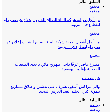
السابق
التالي
مجتمع
مجتمع
من أجل صيانة شبكة الماء الصالح للشرب إعلان عن نقص أو
انقطاع في التزويد
مجتمع
من أجل أشغال صيانة شبكة الماء الصالح للشرب إعلان عن
نقص أو إنقطاع في التزويد
مجتمع
مصرع قاصر غرقًا داخل صهريج مائي بإحدى الضيعات
الفلاحية بإقليم اليوسفية
غير مصنف
والي مراكش-آسفي يشرف على تدشين وإطلاق مشاريع
تنموية كبرى تخليداً لعيد العرش المجيد
السابق
التالي
رياضة
رياضة