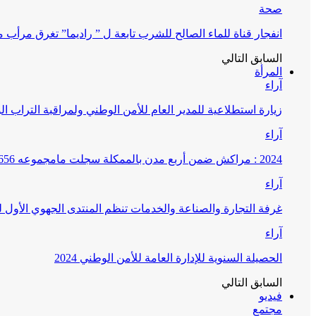
صحة
انفجار قناة للماء الصالح للشرب تابعة ل ” راديما” تغرق مرأ
السابق
التالي
المرأة
آراء
زيارة استطلاعية للمدير العام للأمن الوطني ولمراقبة التراب ا
آراء
2024 : مراكش ضمن أربع مدن بالممكلة سجلت مامجموعه 656 قضية تتعلق بغسيل الأموال
آراء
غرفة التجارة والصناعة والخدمات تنظم المنتدى الجهوي الأول
آراء
الحصيلة السنوية للإدارة العامة للأمن الوطني 2024
السابق
التالي
فيديو
مجتمع