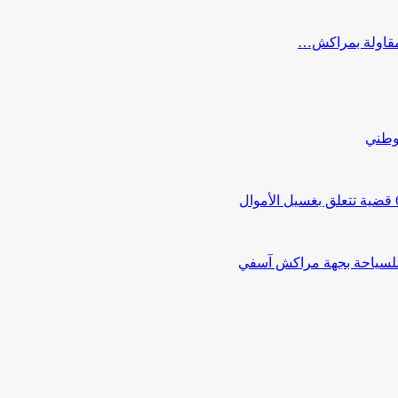
ب مقاولة بمراكش…
لوطني
 للسياحة بجهة مراكش آسفي