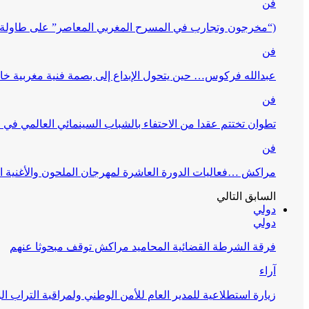
فن
(“مخرجون وتجارب في المسرح المغربي المعاصر” على طاولة 
فن
عبدالله فركوس… حين يتحول الإبداع إلى بصمة فنية مغربية خا
فن
تطوان تختتم عقدا من الاحتفاء بالشباب السينمائي العالمي في
فن
مراكش …فعاليات الدورة العاشرة لمهرجان الملحون والأغنية ا
السابق
التالي
دولي
دولي
فرقة الشرطة القضائية المحاميد مراكش توقف مبحوثا عنهم
آراء
زيارة استطلاعية للمدير العام للأمن الوطني ولمراقبة التراب ا