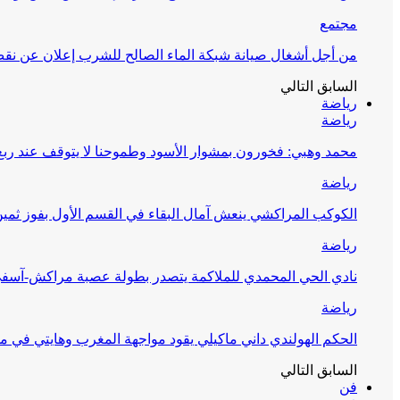
مجتمع
من أجل أشغال صيانة شبكة الماء الصالح للشرب إعلان عن نقص 
السابق
التالي
رياضة
رياضة
محمد وهبي: فخورون بمشوار الأسود وطموحنا لا يتوقف عند ربع 
رياضة
الكوكب المراكشي ينعش آمال البقاء في القسم الأول بفوز ثمين
رياضة
نادي الحي المحمدي للملاكمة يتصدر بطولة عصبة مراكش-آسف
رياضة
الحكم الهولندي داني ماكيلي يقود مواجهة المغرب وهايتي في مونديا
السابق
التالي
فن