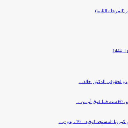
المرحلة الثانية)
144
ب والحقوقي الدكتور خالد…
من…
لمستجد كوفيد – 19 ، بدون…