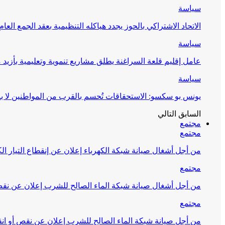
سياسة
الاتحاد الاشتراكي بالحوز يجدد هياكله التنظيمية بعقد الجمع العام
سياسة
عامل إقليم قلعة السراغنة يطلق مشاريع تنموية وتعليمية بأزيد من 27 مليون درهم احتف
سياسة
يونس بو سكسو: الاستحقاقات تُحسم بالقرب من المواطنين لا ب
السابق
التالي
مجتمع
مجتمع
من أجل أشغال صيانة شبكة الكهرباء إعلان عن إنقطاع التيار الك
مجتمع
من أجل أشغال صيانة شبكة الماء الصالح للشرب إعلان عن نقص 
مجتمع
من أجل صيانة شبكة الماء الصالح للشرب إعلان عن نقص أو انق