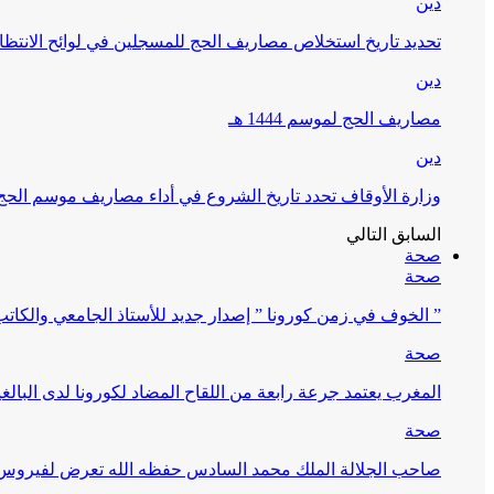
دين
تحديد تاريخ استخلاص مصاريف الحج للمسجلين في لوائح الانتظار (
دين
مصاريف الحج لموسم 1444 هـ
دين
وزارة الأوقاف تحدد تاريخ الشروع في أداء مصاريف موسم الحج لـ 4
السابق
التالي
صحة
صحة
” الخوف في زمن كورونا ” إصدار جديد للأستاذ الجامعي والكات
صحة
المغرب يعتمد جرعة رابعة من اللقاح المضاد لكورونا لدى البالغين 60 سنة فما فوق أو 
صحة
صاحب الجلالة الملك محمد السادس حفظه الله تعرض لفيروس كورونا ا