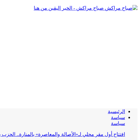
صباح مراكش - الخبر اليقين من هنا
الرئيسية
سياسة
سياسة
افتتاح أول مقر محلي لـ«الأصالة والمعاصرة» بالمنارة.. الحز