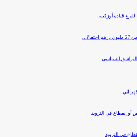
 لفرع قيادة أوزكيتة
اءً…
التراشق السياسي
هربائي
أو إنقطاع في التزويد
طاع في التزويد