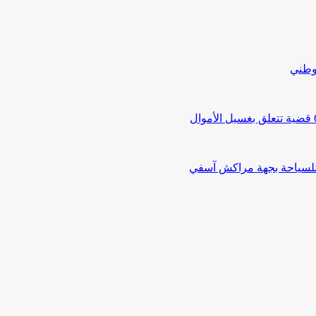
لوطني
 للسياحة بجهة مراكش آسفي