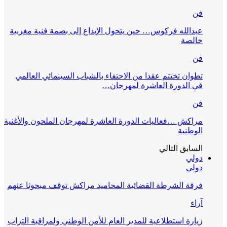
فن
عبدالله فركوس… حين يتحول الإبداع إلى بصمة فنية مغربية
خالصة
فن
تطوان تختتم عقدا من الاحتفاء بالشباب السينمائي العالمي
في الدورة العاشرة لمهرجان…
فن
مراكش …فعاليات الدورة العاشرة لمهرجان الملحون والأغنية
الوطنية
السابق
التالي
دولي
دولي
فرقة الشرطة القضائية المحاميد مراكش توقف مبحوثا عنهم
آراء
زيارة استطلاعية للمدير العام للأمن الوطني ولمراقبة التراب