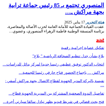
المنصوري تجتمع بـ 85 رئيس جماعة ترابية
بجهة مراكش ـ…
هيئة التحرير
17 يناير, 2025
عقدت القيادة الجماعية للأمانة العامة لحزب الأصالة والمعاصرة،
برئاسة المنسقة الوطنية فاطمة الزهراء المنصوري، وعضوي…
فيديو
تفكيك عصابة إجرامية رقمية
بلاغ بشأن جدل تنظيم الصحافة الرياضية ” بلاغ”
انتخاب الدكتور توفيق عطيفي رئيسا جديدا لمركز بدائل للدراسات…
مراكش … بإجماع الحضور فتاح حارفي رئيسا للجمعية…
نفيسة بالبركة المدير الجهوية لقطاع الاتصال بجهة مراكش آسفي :
…
تفاصيل الندوة الصحفية المشتركة بين المديرية الجهوية قطاع…
فتح بحث قضائي في شريط فيديو يظهر تبادل سائقا سيارتي أجرة…