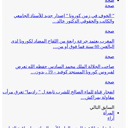
صحة
صحة
” الخوف في زمن كورونا ” إصدار جديد للأستاذ الجامعي
والكاتب والحقوقي الدكتور خالد…
صحة
المغرب يعتمد جرعة رابعة من اللقاح المضاد لكورونا لدى
البالغين 60 سنة فما فوق أو من…
صحة
صاحب الجلالة الملك محمد السادس حفظه الله تعرض
لفيروس كورونا المستجد كوفيد – 19 ، بدون…
صحة
انفجار قناة للماء الصالح للشرب تابعة ل ” راديما” تغرق مرأب
مقاولة بمراكش…
السابق
التالي
المرأة
آراء