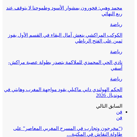
محمد وهبي: فخورون بمشوار الأسود وطموحنا لا يتوقف عند
ربع النهائي
رياضة
الكوكب المراكشي ينعش آمال البقاء في القسم الأول بفوز
ثمين على الفتح الرباطي
رياضة
نادي الحي المحمدي للملاكمة يتصدر بطولة عصبة مراكش-
آسفي
رياضة
الحكم الهولندي داني ماكيلي يقود مواجهة المغرب وهايتي في
مونديال 2026
السابق
التالي
فن
فن
(“مخرجون وتجارب في المسرح المغربي المعاصر” على
طاولة النقاش في المكتبة…