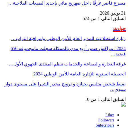
مصرع قاصر غرقًا داخل صهريج مائي بإحدى الضيعات الفلاحية…
31 يوليو, 2026
السابق
التالي
1 من 574
حوادث
زيارة استطلاعية للمدير العام للأمن الوطني ولمراقبة التراب…
2024 : مراكش ضمن أربع مدن بالممكلة سجلت مامجموعه 656
قضية…
غرفة التجارة والصناعة والخدمات تنظم المنتدى الجهوي الأول…
الحصيلة السنوية للإدارة العامة للأمن الوطني 2024
ضبط شخص متلبس بحيازة و ترويج مخدر الشيرا على مستوى دوار
سيدي…
السابق
التالي
1 من 10
Likes
Followers
Subscribers