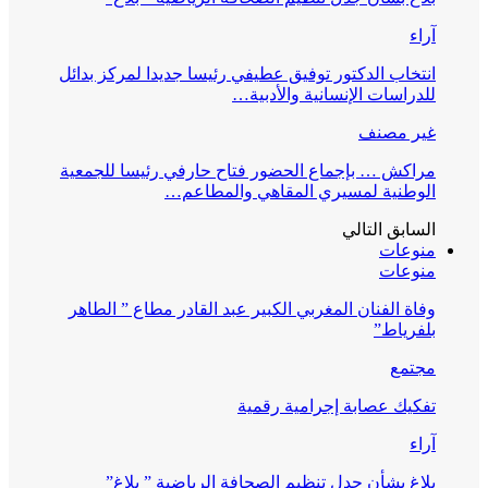
آراء
انتخاب الدكتور توفيق عطيفي رئيسا جديدا لمركز بدائل
للدراسات الإنسانية والأدبية…
غير مصنف
مراكش … بإجماع الحضور فتاح حارفي رئيسا للجمعية
الوطنية لمسيري المقاهي والمطاعم…
السابق
التالي
منوعات
منوعات
وفاة الفنان المغربي الكبير عبد القادر مطاع ” الطاهر
بلفرياط”
مجتمع
تفكيك عصابة إجرامية رقمية
آراء
بلاغ بشأن جدل تنظيم الصحافة الرياضية ” بلاغ”