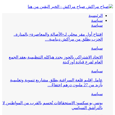
صباح مراكش - الخبر اليقين من هنا
الرئيسية
سياسة
سياسة
افتتاح أول مقر محلي لـ«الأصالة والمعاصرة» بالمنارة..
الحزب يطلق من مراكش دينامية…
سياسة
الاتحاد الاشتراكي بالحوز يجدد هياكله التنظيمية بعقد الجمع
العام لفرع قيادة أوزكيتة
سياسة
عامل إقليم قلعة السراغنة يطلق مشاريع تنموية وتعليمية
بأزيد من 27 مليون درهم احتفاءً…
سياسة
يونس بو سكسو: الاستحقاقات تُحسم بالقرب من المواطنين لا
بالتراشق السياسي