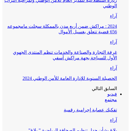
زيارة استطلاعية للمدير العام للأمن الوطني ولمراقبة التراب
الوطني
آراء
2024 : مراكش ضمن أربع مدن بالممكلة سجلت مامجموعه
656 قضية تتعلق بغسيل الأموال
آراء
غرفة التجارة والصناعة والخدمات تنظم المنتدى الجهوي
الأول للسياحة بجهة مراكش آسفي
آراء
الحصيلة السنوية للإدارة العامة للأمن الوطني 2024
السابق
التالي
فيديو
مجتمع
تفكيك عصابة إجرامية رقمية
آراء
بلاغ بشأن جدل تنظيم الصحافة الرياضية ” بلاغ”