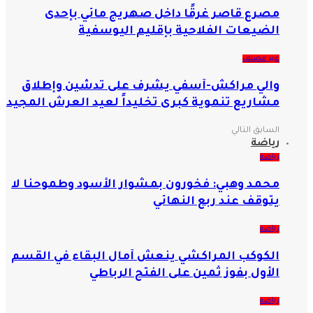
مصرع قاصر غرقًا داخل صهريج مائي بإحدى
الضيعات الفلاحية بإقليم اليوسفية
غير مصنف
والي مراكش-آسفي يشرف على تدشين وإطلاق
مشاريع تنموية كبرى تخليداً لعيد العرش المجيد
السابق
التالي
رياضة
رياضة
محمد وهبي: فخورون بمشوار الأسود وطموحنا لا
يتوقف عند ربع النهائي
رياضة
الكوكب المراكشي ينعش آمال البقاء في القسم
الأول بفوز ثمين على الفتح الرباطي
رياضة