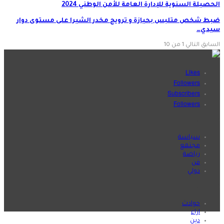
الحصيلة السنوية للإدارة العامة للأمن الوطني 2024
ضبط شخص متلبس بحيازة و ترويج مخدر الشيرا على مستوى دوار
سيدي…
السابق
التالي
1 من 10
Likes
Followers
Subscribers
Followers
تصنيفات
سياسة
مجتمع
رياضة
فن
دولي
تصنيفات
حوادث
اراء
دين