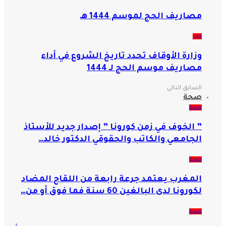
مصاريف الحج لموسم 1444 هـ
دين
وزارة الأوقاف تحدد تاريخ الشروع في أداء
مصاريف موسم الحج لـ 1444
السابق
التالي
صحة
صحة
” الخوف في زمن كورونا ” إصدار جديد للأستاذ
الجامعي والكاتب والحقوقي الدكتور خالد…
صحة
المغرب يعتمد جرعة رابعة من اللقاح المضاد
لكورونا لدى البالغين 60 سنة فما فوق أو من…
صحة