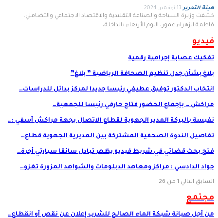
هيئة التحرير
13 نوفمبر, 2024
كشفت وزيرة السياحة والصناعة التقليدية والاقتصاد الاجتماعي والتضامني،
فاطمة الزهراء عمور، اليوم الأربعاء بالداخلة،…
فيديو
تفكيك عصابة إجرامية رقمية
بلاغ بشأن جدل تنظيم الصحافة الرياضية ” بلاغ”
انتخاب الدكتور توفيق عطيفي رئيسا جديدا لمركز بدائل للدراسات…
مراكش … بإجماع الحضور فتاح حارفي رئيسا للجمعية…
نفيسة بالبركة المدير الجهوية لقطاع الاتصال بجهة مراكش آسفي :…
تفاصيل الندوة الصحفية المشتركة بين المديرية الجهوية قطاع…
فتح بحث قضائي في شريط فيديو يظهر تبادل سائقا سيارتي أجرة…
جواد الدادسي : مراكز ومعاهد الدبلومات والشواهد المزورة تغزو…
السابق
التالي
1 من 26
مجتمع
من أجل صيانة شبكة الماء الصالح للشرب إعلان عن نقص أو انقطاع…