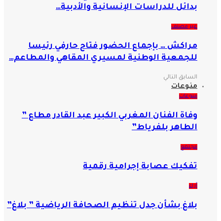
بدائل للدراسات الإنسانية والأدبية…
غير مصنف
مراكش … بإجماع الحضور فتاح حارفي رئيسا
للجمعية الوطنية لمسيري المقاهي والمطاعم…
السابق
التالي
منوعات
منوعات
وفاة الفنان المغربي الكبير عبد القادر مطاع ”
الطاهر بلفرياط”
مجتمع
تفكيك عصابة إجرامية رقمية
آراء
بلاغ بشأن جدل تنظيم الصحافة الرياضية ” بلاغ”