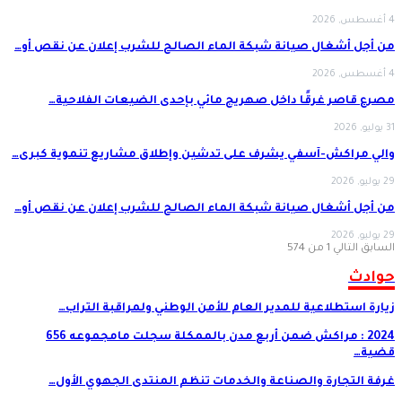
4 أغسطس, 2026
من أجل أشغال صيانة شبكة الماء الصالح للشرب إعلان عن نقص أو…
4 أغسطس, 2026
مصرع قاصر غرقًا داخل صهريج مائي بإحدى الضيعات الفلاحية…
31 يوليو, 2026
والي مراكش-آسفي يشرف على تدشين وإطلاق مشاريع تنموية كبرى…
29 يوليو, 2026
من أجل أشغال صيانة شبكة الماء الصالح للشرب إعلان عن نقص أو…
29 يوليو, 2026
السابق
التالي
1 من 574
حوادث
زيارة استطلاعية للمدير العام للأمن الوطني ولمراقبة التراب…
2024 : مراكش ضمن أربع مدن بالممكلة سجلت مامجموعه 656
قضية…
غرفة التجارة والصناعة والخدمات تنظم المنتدى الجهوي الأول…