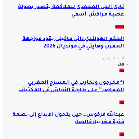
نادي الحي المحمدي للملاكمة يتصدر بطولة
عصبة مراكش-آسفي
رياضة
الحكم الهولندي داني ماكيلي يقود مواجهة
المغرب وهايتي في مونديال 2026
السابق
التالي
فن
فن
(“مخرجون وتجارب في المسرح المغربي
المعاصر” على طاولة النقاش في المكتبة…
فن
عبدالله فركوس… حين يتحول الإبداع إلى بصمة
فنية مغربية خالصة
فن