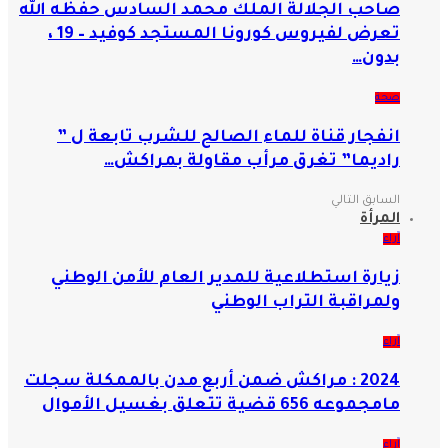
صاحب الجلالة الملك محمد السادس حفظه الله
تعرض لفيروس كورونا المستجد كوفيد – 19 ،
بدون…
صحة
انفجار قناة للماء الصالح للشرب تابعة ل ”
راديما” تغرق مرأب مقاولة بمراكش…
السابق
التالي
المرأة
آراء
زيارة استطلاعية للمدير العام للأمن الوطني
ولمراقبة التراب الوطني
آراء
2024 : مراكش ضمن أربع مدن بالممكلة سجلت
مامجموعه 656 قضية تتعلق بغسيل الأموال
آراء