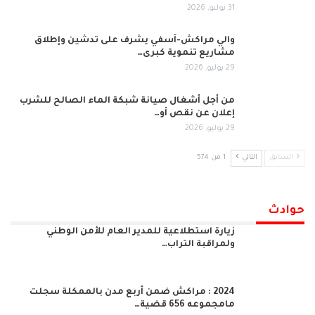
31 يوليو, 2026
والي مراكش-آسفي يشرف على تدشين وإطلاق
مشاريع تنموية كبرى…
29 يوليو, 2026
من أجل أشغال صيانة شبكة الماء الصالح للشرب
إعلان عن نقص أو…
29 يوليو, 2026
السابق
التالي
1 من 574
حوادث
زيارة استطلاعية للمدير العام للأمن الوطني
ولمراقبة التراب…
2024 : مراكش ضمن أربع مدن بالممكلة سجلت
مامجموعه 656 قضية…