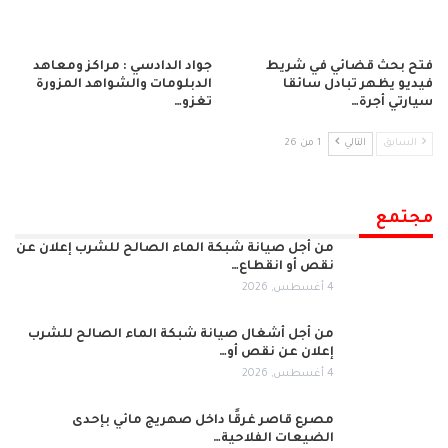
فتح بحث قضائي في شريط
جواد الدادسي : مراكز ومعاهد
فيديو يظهر تبادل سائقا
الدبلومات والشواهد المزورة
سيارتي أجرة…
تغزو…
السابق
التالي
1 من 26
مجتمع
من أجل صيانة شبكة الماء الصالح للشرب إعلان عن
نقص أو انقطاع…
4 أغسطس, 2026
من أجل أشغال صيانة شبكة الماء الصالح للشرب
إعلان عن نقص أو…
4 أغسطس, 2026
مصرع قاصر غرقًا داخل صهريج مائي بإحدى
الضيعات الفلاحية…