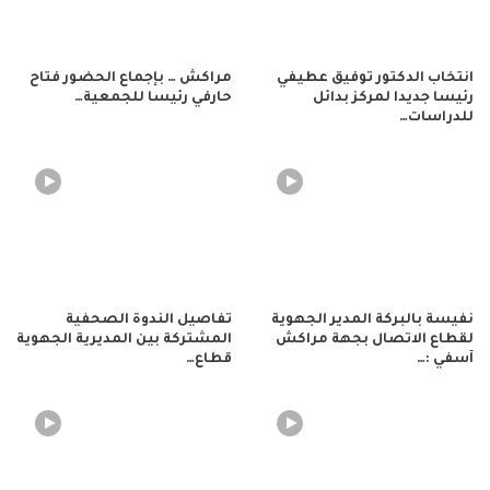
انتخاب الدكتور توفيق عطيفي
مراكش … بإجماع الحضور فتاح
رئيسا جديدا لمركز بدائل
حارفي رئيسا للجمعية…
للدراسات…
نفيسة بالبركة المدير الجهوية
تفاصيل الندوة الصحفية
لقطاع الاتصال بجهة مراكش
المشتركة بين المديرية الجهوية
آسفي :…
قطاع…