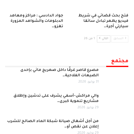
فتح بحث قضائي في شريط
جواد الدادسي : مراكز ومعاهد
فيديو يظهر تبادل سائقا
الدبلومات والشواهد المزورة
سيارتي أجرة…
تغزو…
السابق
التالي
1 من 26
مجتمع
مصرع قاصر غرقًا داخل صهريج مائي بإحدى
الضيعات الفلاحية…
31 يوليو, 2026
والي مراكش-آسفي يشرف على تدشين وإطلاق
مشاريع تنموية كبرى…
29 يوليو, 2026
من أجل أشغال صيانة شبكة الماء الصالح للشرب
إعلان عن نقص أو…
29 يوليو, 2026