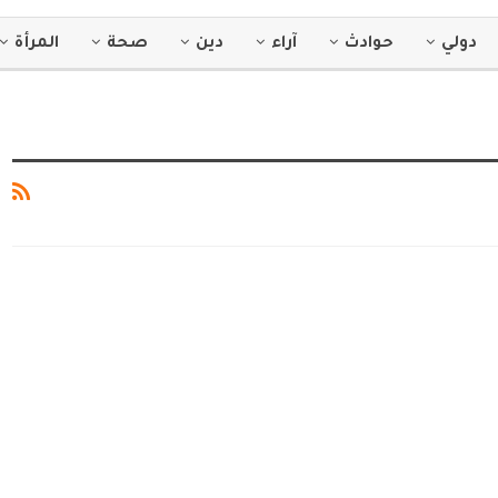
دولي
حوادث
آراء
دين
صحة
المرأة