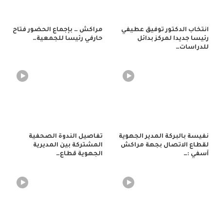
انتخاب الدكتور توفيق عطيفي
مراكش … بإجماع الحضور فتاح
رئيسا جديدا لمركز بدائل
حارفي رئيسا للجمعية…
للدراسات…
نفيسة بالبركة المدير الجهوية
تفاصيل الندوة الصحفية
لقطاع الاتصال بجهة مراكش
المشتركة بين المديرية
آسفي :…
الجهوية قطاع…