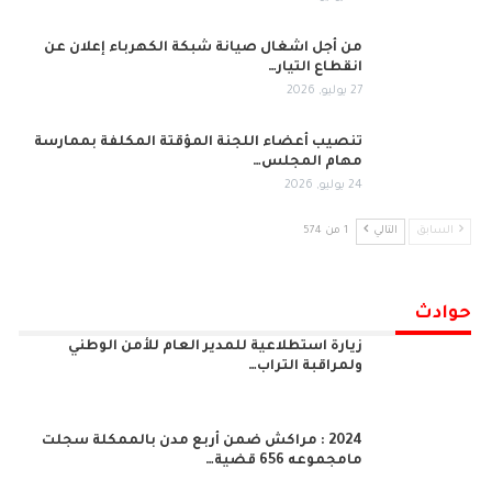
من أجل اشغال صيانة شبكة الكهرباء إعلان عن
انقطاع التيار…
27 يوليو, 2026
تنصيب أعضاء اللجنة المؤقتة المكلفة بممارسة
مهام المجلس…
24 يوليو, 2026
السابق
التالي
1 من 574
حوادث
زيارة استطلاعية للمدير العام للأمن الوطني
ولمراقبة التراب…
2024 : مراكش ضمن أربع مدن بالممكلة سجلت
مامجموعه 656 قضية…