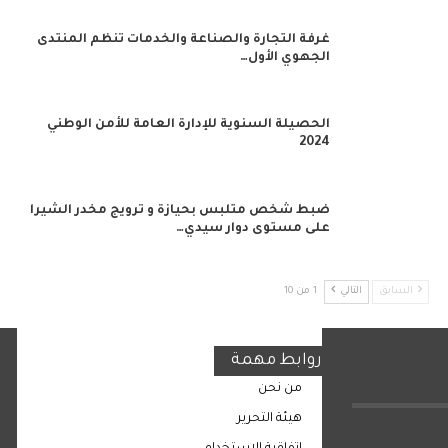
غرفة التجارة والصناعة والخدمات تنظم المنتدى
الجهوي الأول…
الحصيلة السنوية للإدارة العامة للأمن الوطني
2024
ضبط شخص متلبس بحيازة و ترويج مخدر الشيرا
على مستوى دوار سيدي…
السابق
التالي
1 من 10
روابط مهمة
من نحن
هيئة التحرير