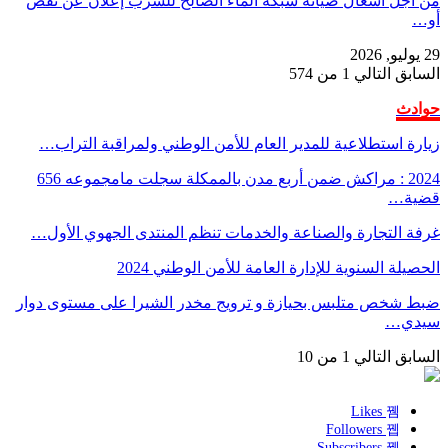
من أجل أشغال صيانة شبكة الماء الصالح للشرب إعلان عن نقص
أو…
29 يوليو, 2026
السابق
التالي
1 من 574
حوادث
زيارة استطلاعية للمدير العام للأمن الوطني ولمراقبة التراب…
2024 : مراكش ضمن أربع مدن بالممكلة سجلت مامجموعه 656
قضية…
غرفة التجارة والصناعة والخدمات تنظم المنتدى الجهوي الأول…
الحصيلة السنوية للإدارة العامة للأمن الوطني 2024
ضبط شخص متلبس بحيازة و ترويج مخدر الشيرا على مستوى دوار
سيدي…
السابق
التالي
1 من 10
Likes
Followers
Subscribers