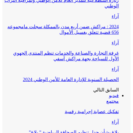
زيارة استطلاعية للمدير العام للأمن الوطني ولمراقبة التراب
الوطني
آراء
2024 : مراكش ضمن أربع مدن بالممكلة سجلت مامجموعه
656 قضية تتعلق بغسيل الأموال
آراء
غرفة التجارة والصناعة والخدمات تنظم المنتدى الجهوي
الأول للسياحة بجهة مراكش آسفي
آراء
الحصيلة السنوية للإدارة العامة للأمن الوطني 2024
السابق
التالي
فيديو
مجتمع
تفكيك عصابة إجرامية رقمية
آراء
بلاغ بشأن جدل تنظيم الصحافة الرياضية ” بلاغ”