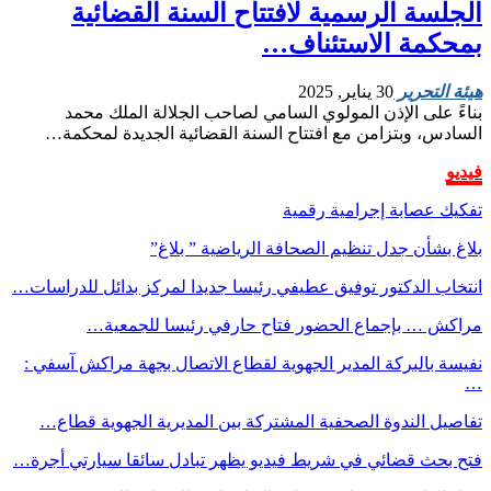
الجلسة الرسمية لافتتاح السنة القضائية
بمحكمة الاستئناف…
هيئة التحرير
30 يناير, 2025
بناءً على الإذن المولوي السامي لصاحب الجلالة الملك محمد
السادس، وبتزامن مع افتتاح السنة القضائية الجديدة لمحكمة…
فيديو
تفكيك عصابة إجرامية رقمية
بلاغ بشأن جدل تنظيم الصحافة الرياضية ” بلاغ”
انتخاب الدكتور توفيق عطيفي رئيسا جديدا لمركز بدائل للدراسات…
مراكش … بإجماع الحضور فتاح حارفي رئيسا للجمعية…
نفيسة بالبركة المدير الجهوية لقطاع الاتصال بجهة مراكش آسفي :
…
تفاصيل الندوة الصحفية المشتركة بين المديرية الجهوية قطاع…
فتح بحث قضائي في شريط فيديو يظهر تبادل سائقا سيارتي أجرة…