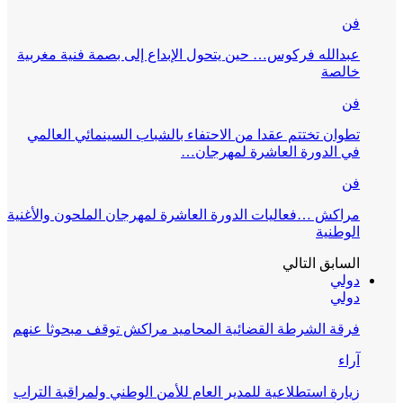
فن
عبدالله فركوس… حين يتحول الإبداع إلى بصمة فنية مغربية
خالصة
فن
تطوان تختتم عقدا من الاحتفاء بالشباب السينمائي العالمي
في الدورة العاشرة لمهرجان…
فن
مراكش …فعاليات الدورة العاشرة لمهرجان الملحون والأغنية
الوطنية
السابق
التالي
دولي
دولي
فرقة الشرطة القضائية المحاميد مراكش توقف مبحوثا عنهم
آراء
زيارة استطلاعية للمدير العام للأمن الوطني ولمراقبة التراب