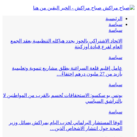
صباح مراكش - الخبر اليقين من هنا
الرئيسية
سياسة
سياسة
الاتحاد الاشتراكي بالحوز يجدد هياكله التنظيمية بعقد الجمع
العام لفرع قيادة أوزكيتة
سياسة
عامل إقليم قلعة السراغنة يطلق مشاريع تنموية وتعليمية
بأزيد من 27 مليون درهم احتفاءً…
سياسة
يونس بو سكسو: الاستحقاقات تُحسم بالقرب من المواطنين لا
بالتراشق السياسي
سياسة
الوفا المستشار البرلماني لحزب البام بمراكش يسائل وزير
الصحة حول انتشار الاشخاص الذين…