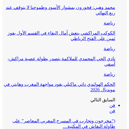
محمد وهبي: فخورون بمشوار الأسود وطموحنا لا يتوقف عند
ربع النهائي
رياضة
الكوكب المراكشي ينعش آمال البقاء في القسم الأول بفوز
ثمين على الفتح الرباطي
رياضة
نادي الحي المحمدي للملاكمة يتصدر بطولة عصبة مراكش-
آسفي
رياضة
الحكم الهولندي داني ماكيلي يقود مواجهة المغرب وهايتي في
مونديال 2026
السابق
التالي
فن
فن
(“مخرجون وتجارب في المسرح المغربي المعاصر” على
طاولة النقاش في المكتبة…