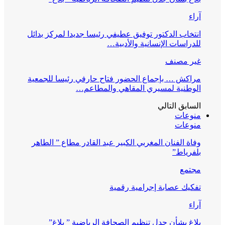
آراء
انتخاب الدكتور توفيق عطيفي رئيسا جديدا لمركز بدائل
للدراسات الإنسانية والأدبية…
غير مصنف
مراكش … بإجماع الحضور فتاح حارفي رئيسا للجمعية
الوطنية لمسيري المقاهي والمطاعم…
السابق
التالي
منوعات
منوعات
وفاة الفنان المغربي الكبير عبد القادر مطاع ” الطاهر
بلفرياط”
مجتمع
تفكيك عصابة إجرامية رقمية
آراء
بلاغ بشأن جدل تنظيم الصحافة الرياضية ” بلاغ”