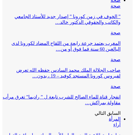
صحة
صحة
” الخوف في زمن كورونا ” إصدار جديد للأستاذ الجامعي
والكاتب والحقوقي الدكتور خالد…
صحة
المغرب يعتمد جرعة رابعة من اللقاح المضاد لكورونا لدى
البالغين 60 سنة فما فوق أو من…
صحة
صاحب الجلالة الملك محمد السادس حفظه الله تعرض
لفيروس كورونا المستجد كوفيد – 19 ، بدون…
صحة
انفجار قناة للماء الصالح للشرب تابعة ل ” راديما” تغرق مرأب
مقاولة بمراكش…
السابق
التالي
المرأة
آراء