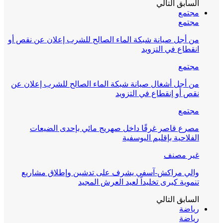
السابق
التالي
مجتمع
مجتمع
من أجل صيانة شبكة الماء الصالح للشرب إعلان عن نقص أو
انقطاع في التزويد
مجتمع
من أجل أشغال صيانة شبكة الماء الصالح للشرب إعلان عن
نقص أو إنقطاع في التزويد
مجتمع
مصرع قاصر غرقًا داخل صهريج مائي بإحدى الضيعات
الفلاحية بإقليم اليوسفية
غير مصنف
والي مراكش-آسفي يشرف على تدشين وإطلاق مشاريع
تنموية كبرى تخليداً لعيد العرش المجيد
السابق
التالي
رياضة
رياضة