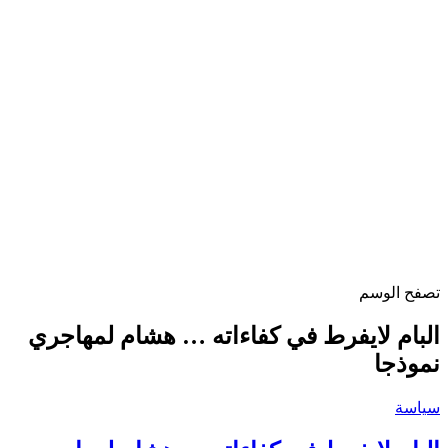
تصفح الوسم
البام لايفرط في كفاءاته … هشام لمهاجري
نموذجا
سياسة