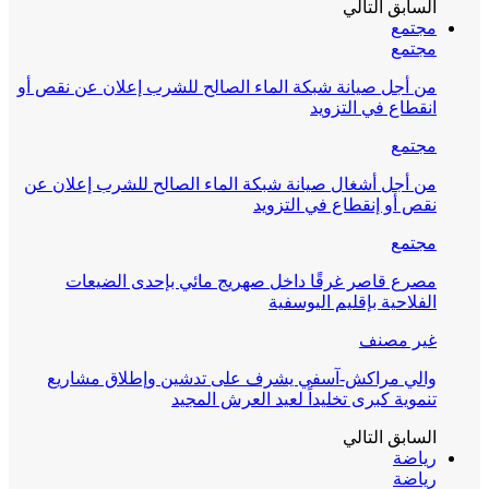
السابق
التالي
مجتمع
مجتمع
من أجل صيانة شبكة الماء الصالح للشرب إعلان عن نقص أو
انقطاع في التزويد
مجتمع
من أجل أشغال صيانة شبكة الماء الصالح للشرب إعلان عن
نقص أو إنقطاع في التزويد
مجتمع
مصرع قاصر غرقًا داخل صهريج مائي بإحدى الضيعات
الفلاحية بإقليم اليوسفية
غير مصنف
والي مراكش-آسفي يشرف على تدشين وإطلاق مشاريع
تنموية كبرى تخليداً لعيد العرش المجيد
السابق
التالي
رياضة
رياضة