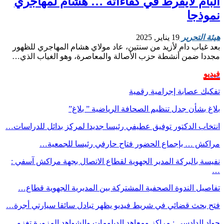
البام لايفرط في كفاءاته … هشام لمهاجري
نموذجا
هيئة التحرير
19 يناير, 2025
بعد غياب دام لأزيد من سنتين، عاد مولاي هشام المهاجري للظهور
مجددا ضمن أنشطة حزب الأصالة والمعاصرة، وهو الغياب الذي…
فيديو
تفكيك عصابة إجرامية رقمية
بلاغ بشأن جدل تنظيم الصحافة الرياضية ” بلاغ”
انتخاب الدكتور توفيق عطيفي رئيسا جديدا لمركز بدائل للدراسات…
مراكش … بإجماع الحضور فتاح حارفي رئيسا للجمعية…
نفيسة بالبركة المدير الجهوية لقطاع الاتصال بجهة مراكش آسفي :
…
تفاصيل الندوة الصحفية المشتركة بين المديرية الجهوية قطاع…
فتح بحث قضائي في شريط فيديو يظهر تبادل سائقا سيارتي أجرة…
جواد الدادسي : مراكز ومعاهد الدبلومات والشواهد المزورة تغزو…