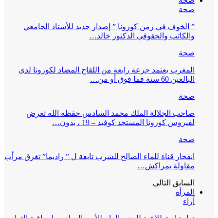
صحة
صحة
” الخوف في زمن كورونا ” إصدار جديد للأستاذ الجامعي
والكاتب والحقوقي الدكتور خالد…
صحة
المغرب يعتمد جرعة رابعة من اللقاح المضاد لكورونا لدى
البالغين 60 سنة فما فوق أو من…
صحة
صاحب الجلالة الملك محمد السادس حفظه الله تعرض
لفيروس كورونا المستجد كوفيد – 19 ، بدون…
صحة
انفجار قناة للماء الصالح للشرب تابعة ل ” راديما” تغرق مرأب
مقاولة بمراكش…
السابق
التالي
المرأة
آراء