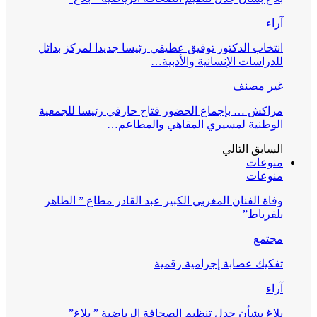
آراء
انتخاب الدكتور توفيق عطيفي رئيسا جديدا لمركز بدائل
للدراسات الإنسانية والأدبية…
غير مصنف
مراكش … بإجماع الحضور فتاح حارفي رئيسا للجمعية
الوطنية لمسيري المقاهي والمطاعم…
السابق
التالي
منوعات
منوعات
وفاة الفنان المغربي الكبير عبد القادر مطاع ” الطاهر
بلفرياط”
مجتمع
تفكيك عصابة إجرامية رقمية
آراء
بلاغ بشأن جدل تنظيم الصحافة الرياضية ” بلاغ”