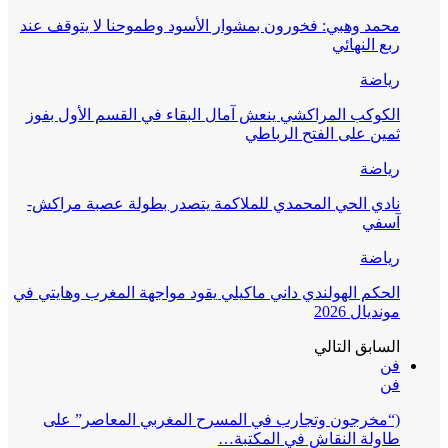
محمد وهبي: فخورون بمشوار الأسود وطموحنا لا يتوقف عند
ربع النهائي
رياضة
الكوكب المراكشي ينعش آمال البقاء في القسم الأول بفوز
ثمين على الفتح الرباطي
رياضة
نادي الحي المحمدي للملاكمة يتصدر بطولة عصبة مراكش-
آسفي
رياضة
الحكم الهولندي داني ماكيلي يقود مواجهة المغرب وهايتي في
مونديال 2026
السابق
التالي
فن
فن
(“مخرجون وتجارب في المسرح المغربي المعاصر” على
طاولة النقاش في المكتبة…