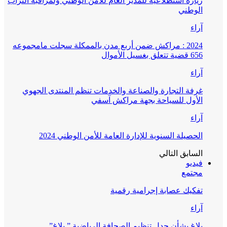
زيارة استطلاعية للمدير العام للأمن الوطني ولمراقبة التراب
الوطني
آراء
2024 : مراكش ضمن أربع مدن بالممكلة سجلت مامجموعه
656 قضية تتعلق بغسيل الأموال
آراء
غرفة التجارة والصناعة والخدمات تنظم المنتدى الجهوي
الأول للسياحة بجهة مراكش آسفي
آراء
الحصيلة السنوية للإدارة العامة للأمن الوطني 2024
السابق
التالي
فيديو
مجتمع
تفكيك عصابة إجرامية رقمية
آراء
بلاغ بشأن جدل تنظيم الصحافة الرياضية ” بلاغ”