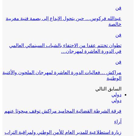
فن
عبدالله فركوس… حين يتحول الإبداع إلى بصمة فنية مغربية
خالصة
فن
تطوان تختتم عقدا من الاحتفاء بالشباب السينمائي العالمي
في الدورة العاشرة لمهرجان…
فن
مراكش …فعاليات الدورة العاشرة لمهرجان الملحون والأغنية
الوطنية
السابق
التالي
دولي
دولي
فرقة الشرطة القضائية المحاميد مراكش توقف مبحوثا عنهم
آراء
زيارة استطلاعية للمدير العام للأمن الوطني ولمراقبة التراب