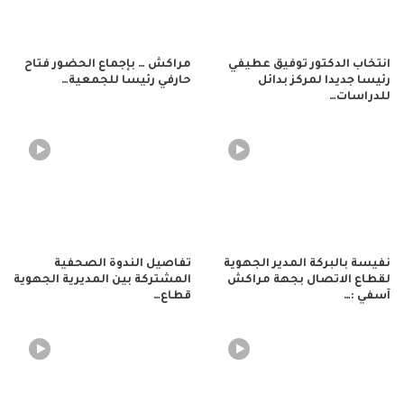
انتخاب الدكتور توفيق عطيفي
مراكش … بإجماع الحضور فتاح
رئيسا جديدا لمركز بدائل
حارفي رئيسا للجمعية…
للدراسات…
نفيسة بالبركة المدير الجهوية
تفاصيل الندوة الصحفية
لقطاع الاتصال بجهة مراكش
المشتركة بين المديرية الجهوية
آسفي :…
قطاع…