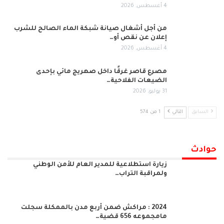
4 أغسطس, 2026
من أجل أشغال صيانة شبكة الماء الصالح للشرب
إعلان عن نقص أو…
4 أغسطس, 2026
مصرع قاصر غرقًا داخل صهريج مائي بإحدى
الضيعات الفلاحية…
31 يوليو, 2026
السابق
التالي
1 من 574
حوادث
زيارة استطلاعية للمدير العام للأمن الوطني
ولمراقبة التراب…
2024 : مراكش ضمن أربع مدن بالممكلة سجلت
مامجموعه 656 قضية…