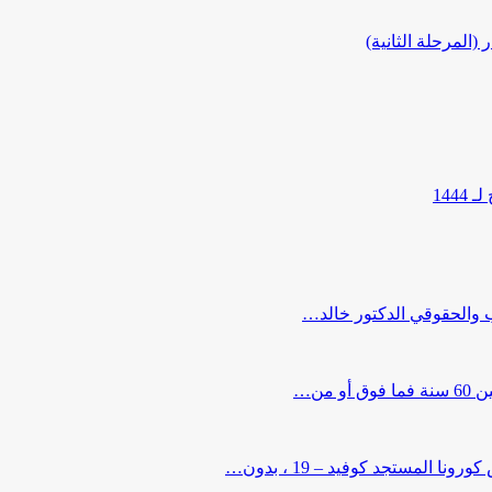
المرحلة الثانية)
144
ب والحقوقي الدكتور خالد…
من…
لمستجد كوفيد – 19 ، بدون…