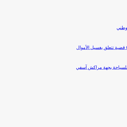
لوطني
 للسياحة بجهة مراكش آسفي