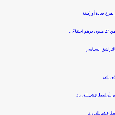
 لفرع قيادة أوزكيتة
اءً…
التراشق السياسي
هربائي
أو إنقطاع في التزويد
طاع في التزويد