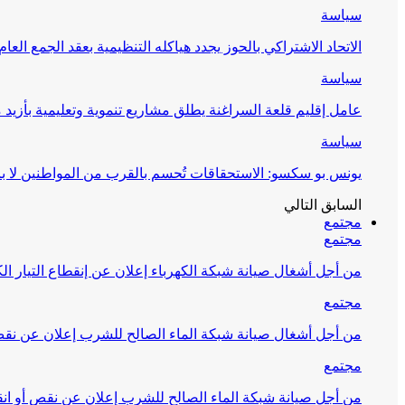
سياسة
الاتحاد الاشتراكي بالحوز يجدد هياكله التنظيمية بعقد الجمع العام
سياسة
عامل إقليم قلعة السراغنة يطلق مشاريع تنموية وتعليمية بأزيد من 27 مليون درهم احتف
سياسة
يونس بو سكسو: الاستحقاقات تُحسم بالقرب من المواطنين لا ب
السابق
التالي
مجتمع
مجتمع
من أجل أشغال صيانة شبكة الكهرباء إعلان عن إنقطاع التيار الك
مجتمع
من أجل أشغال صيانة شبكة الماء الصالح للشرب إعلان عن نقص 
مجتمع
من أجل صيانة شبكة الماء الصالح للشرب إعلان عن نقص أو انق