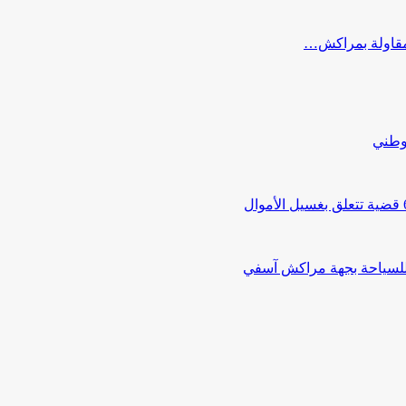
ب مقاولة بمراكش…
لوطني
 للسياحة بجهة مراكش آسفي