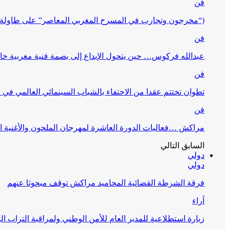
فن
(“مخرجون وتجارب في المسرح المغربي المعاصر” على طاولة 
فن
عبدالله فركوس… حين يتحول الإبداع إلى بصمة فنية مغربية خا
فن
تطوان تختتم عقدا من الاحتفاء بالشباب السينمائي العالمي في
فن
مراكش …فعاليات الدورة العاشرة لمهرجان الملحون والأغنية ا
السابق
التالي
دولي
دولي
فرقة الشرطة القضائية المحاميد مراكش توقف مبحوثا عنهم
آراء
زيارة استطلاعية للمدير العام للأمن الوطني ولمراقبة التراب ا