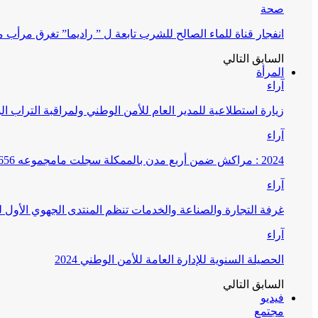
صحة
انفجار قناة للماء الصالح للشرب تابعة ل ” راديما” تغرق مرأ
السابق
التالي
المرأة
آراء
زيارة استطلاعية للمدير العام للأمن الوطني ولمراقبة التراب ا
آراء
2024 : مراكش ضمن أربع مدن بالممكلة سجلت مامجموعه 656 قضية تتعلق بغسيل الأموال
آراء
غرفة التجارة والصناعة والخدمات تنظم المنتدى الجهوي الأول
آراء
الحصيلة السنوية للإدارة العامة للأمن الوطني 2024
السابق
التالي
فيديو
مجتمع