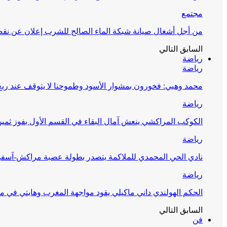
مجتمع
من أجل أشغال صيانة شبكة الماء الصالح للشرب إعلان عن نقص 
السابق
التالي
رياضة
رياضة
محمد وهبي: فخورون بمشوار الأسود وطموحنا لا يتوقف عند ربع 
رياضة
الكوكب المراكشي ينعش آمال البقاء في القسم الأول بفوز ثمين
رياضة
نادي الحي المحمدي للملاكمة يتصدر بطولة عصبة مراكش-آسف
رياضة
الحكم الهولندي داني ماكيلي يقود مواجهة المغرب وهايتي في مونديا
السابق
التالي
فن