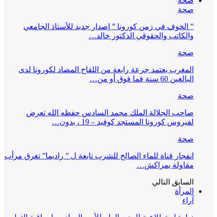
صحة
صحة
” الخوف في زمن كورونا ” إصدار جديد للأستاذ الجامعي
والكاتب والحقوقي الدكتور خالد…
صحة
المغرب يعتمد جرعة رابعة من اللقاح المضاد لكورونا لدى
البالغين 60 سنة فما فوق أو من…
صحة
صاحب الجلالة الملك محمد السادس حفظه الله تعرض
لفيروس كورونا المستجد كوفيد – 19 ، بدون…
صحة
انفجار قناة للماء الصالح للشرب تابعة ل ” راديما” تغرق مرأب
مقاولة بمراكش…
السابق
التالي
المرأة
آراء