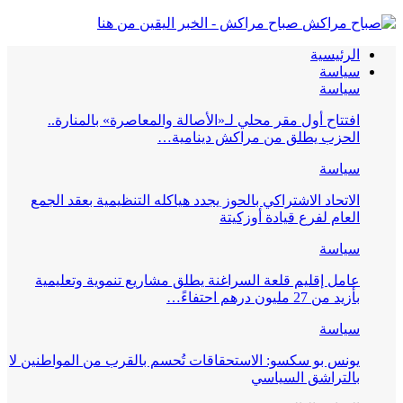
صباح مراكش - الخبر اليقين من هنا
الرئيسية
سياسة
سياسة
افتتاح أول مقر محلي لـ«الأصالة والمعاصرة» بالمنارة..
الحزب يطلق من مراكش دينامية…
سياسة
الاتحاد الاشتراكي بالحوز يجدد هياكله التنظيمية بعقد الجمع
العام لفرع قيادة أوزكيتة
سياسة
عامل إقليم قلعة السراغنة يطلق مشاريع تنموية وتعليمية
بأزيد من 27 مليون درهم احتفاءً…
سياسة
يونس بو سكسو: الاستحقاقات تُحسم بالقرب من المواطنين لا
بالتراشق السياسي