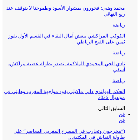
محمد وهبي: فخورون بمشوار الأسود وطموحنا لا يتوقف عند
ربع النهائي
رياضة
الكوكب المراكشي ينعش آمال البقاء في القسم الأول بفوز
ثمين على الفتح الرباطي
رياضة
نادي الحي المحمدي للملاكمة يتصدر بطولة عصبة مراكش-
آسفي
رياضة
الحكم الهولندي داني ماكيلي يقود مواجهة المغرب وهايتي في
مونديال 2026
السابق
التالي
فن
فن
(“مخرجون وتجارب في المسرح المغربي المعاصر” على
طاولة النقاش في المكتبة…