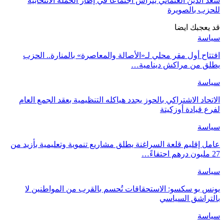
سعد الدين العثماني يترأس اجتماعا في إطار الحملة الانتخابية
للحزب بالصويرة
قد يعجبك ايضا
سياسة
افتتاح أول مقر محلي لـ«الأصالة والمعاصرة» بالمنارة.. الحزب
يطلق من مراكش دينامية…
سياسة
الاتحاد الاشتراكي بالحوز يجدد هياكله التنظيمية بعقد الجمع العام
لفرع قيادة أوزكيتة
سياسة
عامل إقليم قلعة السراغنة يطلق مشاريع تنموية وتعليمية بأزيد من
27 مليون درهم احتفاءً…
سياسة
يونس بو سكسو: الاستحقاقات تُحسم بالقرب من المواطنين لا
بالتراشق السياسي
سياسة