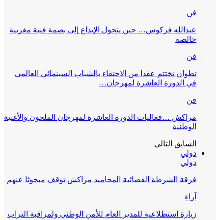
فن
عبدالله فركوس… حين يتحول الإبداع إلى بصمة فنية مغربية
خالصة
فن
تطوان تختتم عقدا من الاحتفاء بالشباب السينمائي العالمي
في الدورة العاشرة لمهرجان…
فن
مراكش …فعاليات الدورة العاشرة لمهرجان الملحون والأغنية
الوطنية
السابق
التالي
دولي
دولي
فرقة الشرطة القضائية المحاميد مراكش توقف مبحوثا عنهم
آراء
زيارة استطلاعية للمدير العام للأمن الوطني ولمراقبة التراب