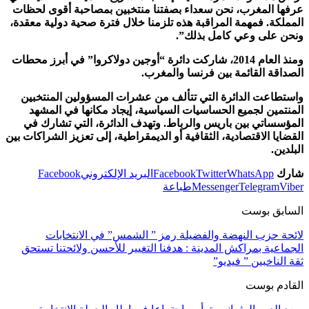
عرفها المغرب، نحن سعداء بصفتنا منتخبين بمصاحبة أقوى لحظات
المملكة. فمهمة المراقبة هذه تلزمنا خلال فترة صحية دولية معقدة،
ونحن على وعي كامل بذلك”.
ومنذ العام 2014، شاركت دائرة “أوجين دولاكروا” في أبرز محطات
الصداقة القائمة بين فرنسا والمغرب.
واستطاعت الدائرة التي تتألف من عشرات المسؤولين المنتخبين
المنتمين لجميع الحساسيات السياسية، إيجاد مكانها في المشهد
المؤسساتي بين باريس والرباط. وتهدف الدائرة، التي تشارك في
القضايا الاقتصادية، الثقافية أو الديمقراطية، إلى تعزيز الشراكات بين
البلدين.
شارك
WhatsApp
Twitter
Facebook
البريد الإلكتروني
Facebook
Viber
Telegram
Messenger
طباعة
السابق بوست
لائحة حزب النهضة والفضيلة رمز ” الشمس” في الانتخابات
الجماعية بمراكش المدينة : هدفنا التغيير للأحسن ولائحتنا تستحق
ثقة الناخبين ” فيديو”
القادم بوست