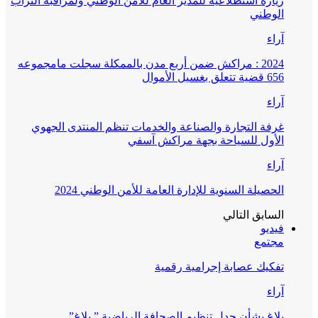
زيارة استطلاعية للمدير العام للأمن الوطني ولمراقبة التراب
الوطني
آراء
2024 : مراكش ضمن أربع مدن بالممكلة سجلت مامجموعه
656 قضية تتعلق بغسيل الأموال
آراء
غرفة التجارة والصناعة والخدمات تنظم المنتدى الجهوي
الأول للسياحة بجهة مراكش آسفي
آراء
الحصيلة السنوية للإدارة العامة للأمن الوطني 2024
السابق
التالي
فيديو
مجتمع
تفكيك عصابة إجرامية رقمية
آراء
بلاغ بشأن جدل تنظيم الصحافة الرياضية ” بلاغ”