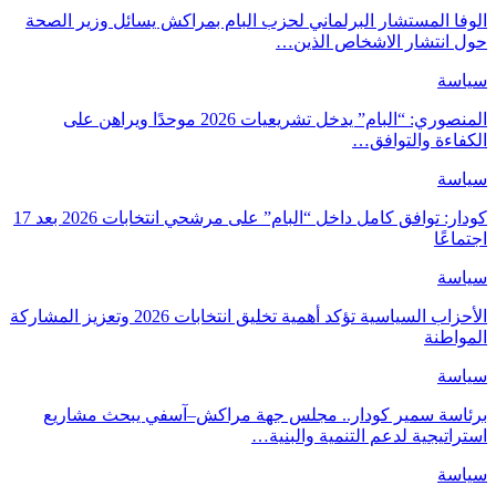
الوفا المستشار البرلماني لحزب البام بمراكش يسائل وزير الصحة
حول انتشار الاشخاص الذين…
سياسة
المنصوري: “البام” يدخل تشريعيات 2026 موحدًا ويراهن على
الكفاءة والتوافق…
سياسة
كودار: توافق كامل داخل “البام” على مرشحي انتخابات 2026 بعد 17
اجتماعًا
سياسة
الأحزاب السياسية تؤكد أهمية تخليق انتخابات 2026 وتعزيز المشاركة
المواطنة
سياسة
برئاسة سمير كودار.. مجلس جهة مراكش–آسفي يبحث مشاريع
استراتيجية لدعم التنمية والبنية…
سياسة