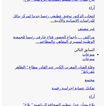
آراء
انتخاب الدكتور توفيق عطيفي رئيسا جديدا لمركز بدائل
للدراسات الإنسانية والأدبية…
غير مصنف
مراكش … بإجماع الحضور فتاح حارفي رئيسا للجمعية
الوطنية لمسيري المقاهي والمطاعم…
السابق
التالي
منوعات
منوعات
وفاة الفنان المغربي الكبير عبد القادر مطاع ” الطاهر
بلفرياط”
مجتمع
تفكيك عصابة إجرامية رقمية
آراء
بلاغ بشأن جدل تنظيم الصحافة الرياضية ” بلاغ”