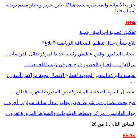
حزب الأصالة والمعاصرة يجدد هياكله بابن جرير ويختار منعم بويدية
أميناً محلياً
فيديو
تفكيك عصابة إجرامية رقمية
بلاغ بشأن جدل تنظيم الصحافة الرياضية ” بلاغ”
انتخاب الدكتور توفيق عطيفي رئيسا جديدا لمركز بدائل للدراسات…
مراكش … بإجماع الحضور فتاح حارفي رئيسا للجمعية…
نفيسة بالبركة المدير الجهوية لقطاع الاتصال بجهة مراكش آسفي :
…
تفاصيل الندوة الصحفية المشتركة بين المديرية الجهوية قطاع…
فتح بحث قضائي في شريط فيديو يظهر تبادل سائقا سيارتي أجرة…
جواد الدادسي : مراكز ومعاهد الدبلومات والشواهد المزورة تغزو…
السابق
التالي
1 من 26
مجتمع