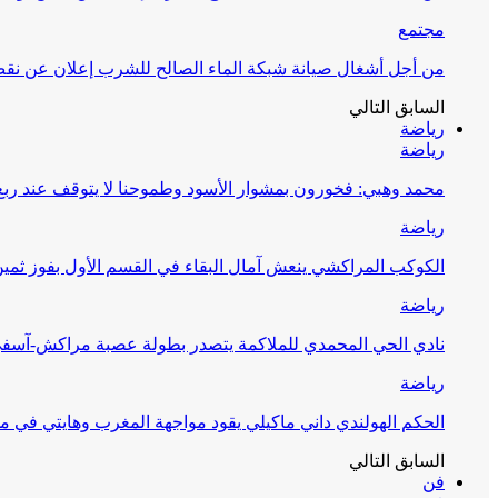
مجتمع
من أجل أشغال صيانة شبكة الماء الصالح للشرب إعلان عن نقص 
السابق
التالي
رياضة
رياضة
محمد وهبي: فخورون بمشوار الأسود وطموحنا لا يتوقف عند ربع 
رياضة
الكوكب المراكشي ينعش آمال البقاء في القسم الأول بفوز ثمين
رياضة
نادي الحي المحمدي للملاكمة يتصدر بطولة عصبة مراكش-آسف
رياضة
الحكم الهولندي داني ماكيلي يقود مواجهة المغرب وهايتي في مونديا
السابق
التالي
فن