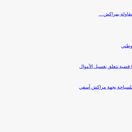
ب مقاولة بمراكش…
لوطني
 للسياحة بجهة مراكش آسفي