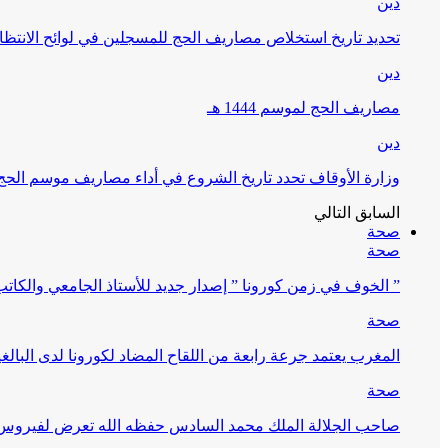
دين
تحديد تاريخ استخلاص مصاريف الحج للمسجلين في لوائح الانتظار (
دين
مصاريف الحج لموسم 1444 هـ
دين
وزارة الأوقاف تحدد تاريخ الشروع في أداء مصاريف موسم الحج لـ 4
السابق
التالي
صحة
صحة
” الخوف في زمن كورونا ” إصدار جديد للأستاذ الجامعي والكات
صحة
المغرب يعتمد جرعة رابعة من اللقاح المضاد لكورونا لدى البالغين 60 سنة فما فوق أو 
صحة
صاحب الجلالة الملك محمد السادس حفظه الله تعرض لفيروس كورونا ا