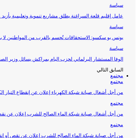
سياسة
عامل إقليم قلعة السراغنة يطلق مشاريع تنموية وتعليمية بأزيد من 27 مليون درهم احتف
سياسة
يونس بو سكسو: الاستحقاقات تُحسم بالقرب من المواطنين لا ب
سياسة
الوفا المستشار البرلماني لحزب البام بمراكش يسائل وزير ال
السابق
التالي
مجتمع
مجتمع
من أجل أشغال صيانة شبكة الكهرباء إعلان عن إنقطاع التيار الك
مجتمع
من أجل أشغال صيانة شبكة الماء الصالح للشرب إعلان عن نقص 
مجتمع
من أجل صيانة شبكة الماء الصالح للشرب إعلان عن نقص أو انق