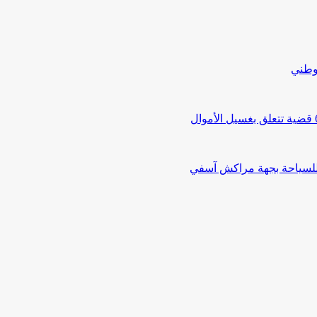
لوطني
 للسياحة بجهة مراكش آسفي