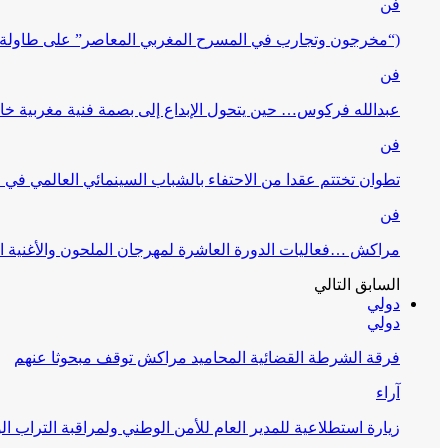
فن
(“مخرجون وتجارب في المسرح المغربي المعاصر” على طاولة 
فن
عبدالله فركوس… حين يتحول الإبداع إلى بصمة فنية مغربية خا
فن
تطوان تختتم عقدا من الاحتفاء بالشباب السينمائي العالمي في
فن
مراكش …فعاليات الدورة العاشرة لمهرجان الملحون والأغنية ا
السابق
التالي
دولي
دولي
فرقة الشرطة القضائية المحاميد مراكش توقف مبحوثا عنهم
آراء
زيارة استطلاعية للمدير العام للأمن الوطني ولمراقبة التراب ا