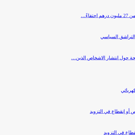
اءً…
التراشق السياسي
صحة حول انتشار الاشخاص الذين…
هربائي
أو إنقطاع في التزويد
طاع في التزويد