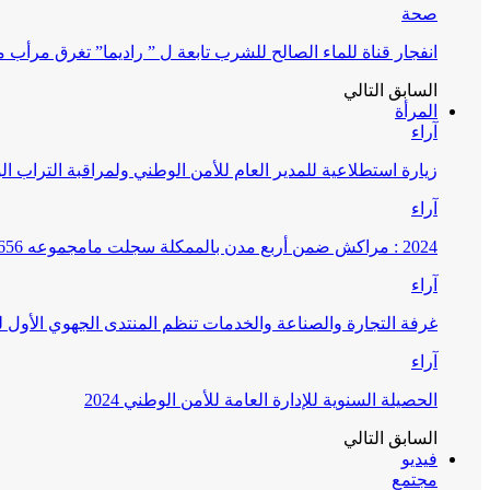
صحة
انفجار قناة للماء الصالح للشرب تابعة ل ” راديما” تغرق مرأ
السابق
التالي
المرأة
آراء
زيارة استطلاعية للمدير العام للأمن الوطني ولمراقبة التراب ا
آراء
2024 : مراكش ضمن أربع مدن بالممكلة سجلت مامجموعه 656 قضية تتعلق بغسيل الأموال
آراء
غرفة التجارة والصناعة والخدمات تنظم المنتدى الجهوي الأول
آراء
الحصيلة السنوية للإدارة العامة للأمن الوطني 2024
السابق
التالي
فيديو
مجتمع