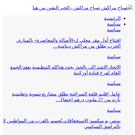
صباح مراكش - الخبر اليقين من هنا
الرئيسية
سياسة
سياسة
افتتاح أول مقر محلي لـ«الأصالة والمعاصرة» بالمنارة..
الحزب يطلق من مراكش دينامية…
سياسة
الاتحاد الاشتراكي بالحوز يجدد هياكله التنظيمية بعقد الجمع
العام لفرع قيادة أوزكيتة
سياسة
عامل إقليم قلعة السراغنة يطلق مشاريع تنموية وتعليمية
بأزيد من 27 مليون درهم احتفاءً…
سياسة
يونس بو سكسو: الاستحقاقات تُحسم بالقرب من المواطنين لا
بالتراشق السياسي