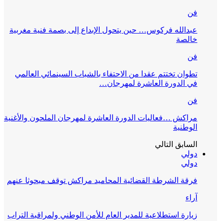
فن
عبدالله فركوس… حين يتحول الإبداع إلى بصمة فنية مغربية
خالصة
فن
تطوان تختتم عقدا من الاحتفاء بالشباب السينمائي العالمي
في الدورة العاشرة لمهرجان…
فن
مراكش …فعاليات الدورة العاشرة لمهرجان الملحون والأغنية
الوطنية
السابق
التالي
دولي
دولي
فرقة الشرطة القضائية المحاميد مراكش توقف مبحوثا عنهم
آراء
زيارة استطلاعية للمدير العام للأمن الوطني ولمراقبة التراب