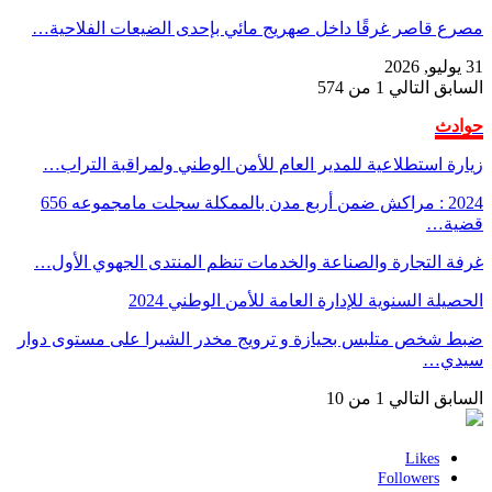
مصرع قاصر غرقًا داخل صهريج مائي بإحدى الضيعات الفلاحية…
31 يوليو, 2026
السابق
التالي
1 من 574
حوادث
زيارة استطلاعية للمدير العام للأمن الوطني ولمراقبة التراب…
2024 : مراكش ضمن أربع مدن بالممكلة سجلت مامجموعه 656
قضية…
غرفة التجارة والصناعة والخدمات تنظم المنتدى الجهوي الأول…
الحصيلة السنوية للإدارة العامة للأمن الوطني 2024
ضبط شخص متلبس بحيازة و ترويج مخدر الشيرا على مستوى دوار
سيدي…
السابق
التالي
1 من 10
Likes
Followers