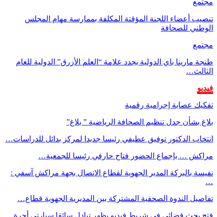
مجتمع
تنصيب أعضاء اللجنة المؤقتة المكلفة بممارسة مهام المجلس
الوطني للصحافة
مجتمع
طنجة مارينا باي الدولية يجدد علامة “العلم الأزرق” الدولية للعام
الثالث…
فيديو
تفكيك عصابة إجرامية رقمية
بلاغ بشأن جدل تنظيم الصحافة الرياضية ” بلاغ”
انتخاب الدكتور توفيق عطيفي رئيسا جديدا لمركز بدائل للدراسات…
مراكش … بإجماع الحضور فتاح حارفي رئيسا للجمعية…
نفيسة بالبركة المدير الجهوية لقطاع الاتصال بجهة مراكش آسفي :
…
تفاصيل الندوة الصحفية المشتركة بين المديرية الجهوية قطاع…
فتح بحث قضائي في شريط فيديو يظهر تبادل سائقا سيارتي أجرة…