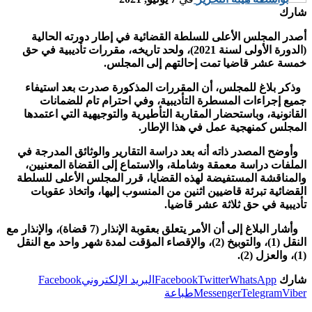
شارك
أصدر المجلس الأعلى للسلطة القضائية في إطار دورته الحالية
(الدورة الأولى لسنة 2021)، ولحد تاريخه، مقررات تأديبية في حق
خمسة عشر قاضيا تمت إحالتهم إلى المجلس.
وذكر بلاغ للمجلس، أن المقررات المذكورة صدرت بعد استيفاء
جميع إجراءات المسطرة التأديبية، وفي احترام تام للضمانات
القانونية، وباستحضار المقاربة التأطيرية والتوجيهية التي اعتمدها
المجلس كمنهجية عمل في هذا الإطار.
وأوضح المصدر ذاته أنه بعد دراسة التقارير والوثائق المدرجة في
الملفات دراسة معمقة وشاملة، والاستماع إلى القضاة المعنيين،
والمناقشة المستفيضة لهذه القضايا، قرر المجلس الأعلى للسلطة
القضائية تبرئة قاضيين اثنين من المنسوب إليها، واتخاذ عقوبات
تأديبية في حق ثلاثة عشر قاضيا.
وأشار البلاغ إلى أن الأمر يتعلق بعقوبة الإنذار (7 قضاة)، والإنذار مع
النقل (1)، والتوبيخ (2)، والإقصاء المؤقت لمدة شهر واحد مع النقل
(1)، والعزل (2).
شارك
WhatsApp
Twitter
Facebook
البريد الإلكتروني
Facebook
Viber
Telegram
Messenger
طباعة