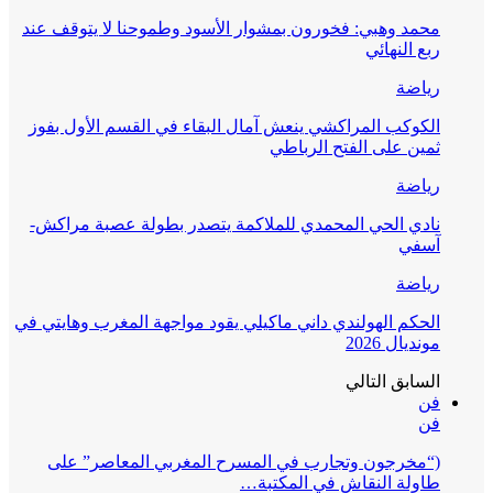
محمد وهبي: فخورون بمشوار الأسود وطموحنا لا يتوقف عند
ربع النهائي
رياضة
الكوكب المراكشي ينعش آمال البقاء في القسم الأول بفوز
ثمين على الفتح الرباطي
رياضة
نادي الحي المحمدي للملاكمة يتصدر بطولة عصبة مراكش-
آسفي
رياضة
الحكم الهولندي داني ماكيلي يقود مواجهة المغرب وهايتي في
مونديال 2026
السابق
التالي
فن
فن
(“مخرجون وتجارب في المسرح المغربي المعاصر” على
طاولة النقاش في المكتبة…