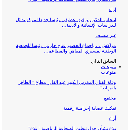
آراء
انتخاب الدكتور توفيق عطيفي رئيسا جديدا لمركز بدائل
للدراسات الإنسانية والأدبية…
غير مصنف
مراكش … بإجماع الحضور فتاح حارفي رئيسا للجمعية
الوطنية لمسيري المقاهي والمطاعم…
السابق
التالي
منوعات
منوعات
وفاة الفنان المغربي الكبير عبد القادر مطاع ” الطاهر
بلفرياط”
مجتمع
تفكيك عصابة إجرامية رقمية
آراء
بلاغ بشأن جدل تنظيم الصحافة الرياضية ” بلاغ”