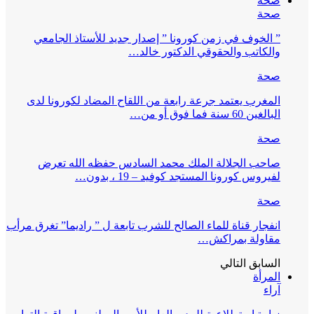
صحة
صحة
” الخوف في زمن كورونا ” إصدار جديد للأستاذ الجامعي
والكاتب والحقوقي الدكتور خالد…
صحة
المغرب يعتمد جرعة رابعة من اللقاح المضاد لكورونا لدى
البالغين 60 سنة فما فوق أو من…
صحة
صاحب الجلالة الملك محمد السادس حفظه الله تعرض
لفيروس كورونا المستجد كوفيد – 19 ، بدون…
صحة
انفجار قناة للماء الصالح للشرب تابعة ل ” راديما” تغرق مرأب
مقاولة بمراكش…
السابق
التالي
المرأة
آراء