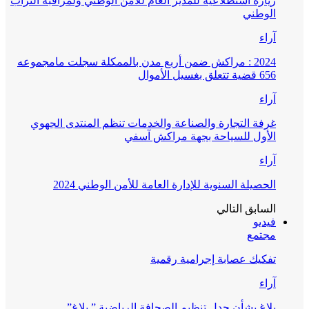
زيارة استطلاعية للمدير العام للأمن الوطني ولمراقبة التراب
الوطني
آراء
2024 : مراكش ضمن أربع مدن بالممكلة سجلت مامجموعه
656 قضية تتعلق بغسيل الأموال
آراء
غرفة التجارة والصناعة والخدمات تنظم المنتدى الجهوي
الأول للسياحة بجهة مراكش آسفي
آراء
الحصيلة السنوية للإدارة العامة للأمن الوطني 2024
السابق
التالي
فيديو
مجتمع
تفكيك عصابة إجرامية رقمية
آراء
بلاغ بشأن جدل تنظيم الصحافة الرياضية ” بلاغ”