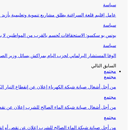
سياسة
عامل إقليم قلعة السراغنة يطلق مشاريع تنموية وتعليمية بأزيد من 27 مليون درهم احتف
سياسة
يونس بو سكسو: الاستحقاقات تُحسم بالقرب من المواطنين لا ب
سياسة
الوفا المستشار البرلماني لحزب البام بمراكش يسائل وزير ال
السابق
التالي
مجتمع
مجتمع
من أجل أشغال صيانة شبكة الكهرباء إعلان عن إنقطاع التيار الك
مجتمع
من أجل أشغال صيانة شبكة الماء الصالح للشرب إعلان عن نقص 
مجتمع
من أجل صيانة شبكة الماء الصالح للشرب إعلان عن نقص أو انق