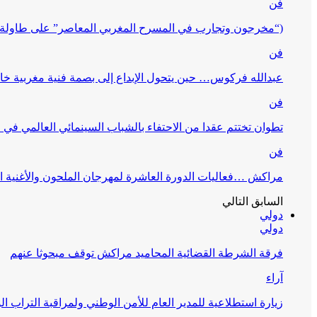
فن
(“مخرجون وتجارب في المسرح المغربي المعاصر” على طاولة 
فن
عبدالله فركوس… حين يتحول الإبداع إلى بصمة فنية مغربية خا
فن
تطوان تختتم عقدا من الاحتفاء بالشباب السينمائي العالمي في
فن
مراكش …فعاليات الدورة العاشرة لمهرجان الملحون والأغنية ا
السابق
التالي
دولي
دولي
فرقة الشرطة القضائية المحاميد مراكش توقف مبحوثا عنهم
آراء
زيارة استطلاعية للمدير العام للأمن الوطني ولمراقبة التراب ا