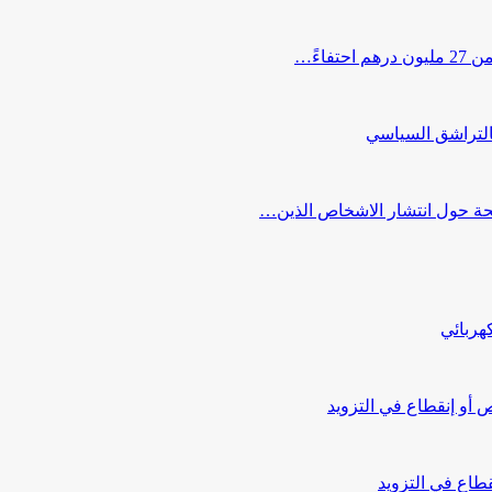
اءً…
التراشق السياسي
صحة حول انتشار الاشخاص الذين…
هربائي
أو إنقطاع في التزويد
طاع في التزويد