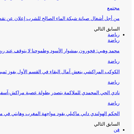
مجتمع
من أجل أشغال صيانة شبكة الماء الصالح للشرب إعلان عن نقص 
السابق
التالي
رياضة
رياضة
محمد وهبي: فخورون بمشوار الأسود وطموحنا لا يتوقف عند ربع 
رياضة
الكوكب المراكشي ينعش آمال البقاء في القسم الأول بفوز ثمين
رياضة
نادي الحي المحمدي للملاكمة يتصدر بطولة عصبة مراكش-آسف
رياضة
الحكم الهولندي داني ماكيلي يقود مواجهة المغرب وهايتي في مونديا
السابق
التالي
فن