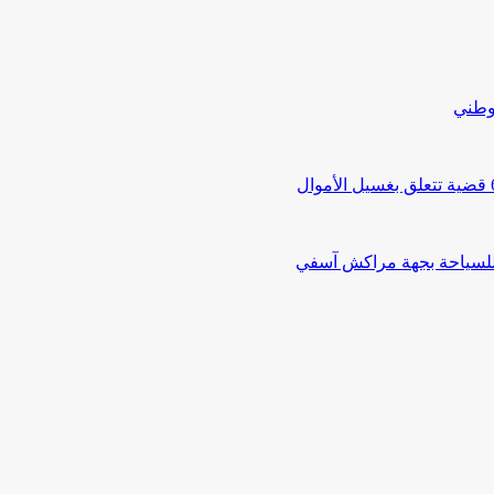
لوطني
 للسياحة بجهة مراكش آسفي