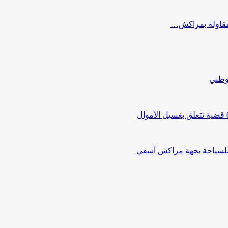
ب مقاولة بمراكش…
لوطني
 للسياحة بجهة مراكش آسفي