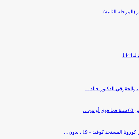
المرحلة الثانية)
144
ب والحقوقي الدكتور خالد…
من…
لمستجد كوفيد – 19 ، بدون…