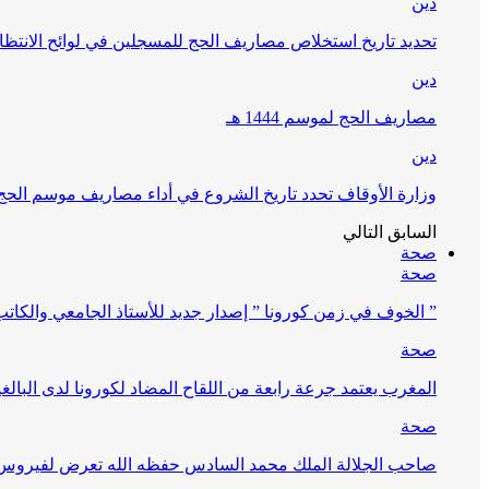
دين
تحديد تاريخ استخلاص مصاريف الحج للمسجلين في لوائح الانتظار (
دين
مصاريف الحج لموسم 1444 هـ
دين
وزارة الأوقاف تحدد تاريخ الشروع في أداء مصاريف موسم الحج لـ 4
السابق
التالي
صحة
صحة
” الخوف في زمن كورونا ” إصدار جديد للأستاذ الجامعي والكات
صحة
المغرب يعتمد جرعة رابعة من اللقاح المضاد لكورونا لدى البالغين 60 سنة فما فوق أو 
صحة
صاحب الجلالة الملك محمد السادس حفظه الله تعرض لفيروس كورونا ا