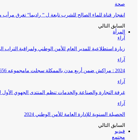
صحة
انفجار قناة للماء الصالح للشرب تابعة ل ” راديما” تغرق مرأ
السابق
التالي
المرأة
آراء
زيارة استطلاعية للمدير العام للأمن الوطني ولمراقبة التراب ا
آراء
2024 : مراكش ضمن أربع مدن بالممكلة سجلت مامجموعه 656 قضية تتعلق بغسيل الأموال
آراء
غرفة التجارة والصناعة والخدمات تنظم المنتدى الجهوي الأول
آراء
الحصيلة السنوية للإدارة العامة للأمن الوطني 2024
السابق
التالي
فيديو
مجتمع