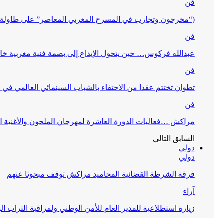
فن
(“مخرجون وتجارب في المسرح المغربي المعاصر” على طاولة 
فن
عبدالله فركوس… حين يتحول الإبداع إلى بصمة فنية مغربية خا
فن
تطوان تختتم عقدا من الاحتفاء بالشباب السينمائي العالمي في
فن
مراكش …فعاليات الدورة العاشرة لمهرجان الملحون والأغنية ا
السابق
التالي
دولي
دولي
فرقة الشرطة القضائية المحاميد مراكش توقف مبحوثا عنهم
آراء
زيارة استطلاعية للمدير العام للأمن الوطني ولمراقبة التراب ا