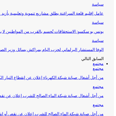
سياسة
عامل إقليم قلعة السراغنة يطلق مشاريع تنموية وتعليمية بأزيد من 27 مليون درهم احتف
سياسة
يونس بو سكسو: الاستحقاقات تُحسم بالقرب من المواطنين لا ب
سياسة
الوفا المستشار البرلماني لحزب البام بمراكش يسائل وزير ال
السابق
التالي
مجتمع
مجتمع
من أجل أشغال صيانة شبكة الكهرباء إعلان عن إنقطاع التيار الك
مجتمع
من أجل أشغال صيانة شبكة الماء الصالح للشرب إعلان عن نقص 
مجتمع
من أجل صيانة شبكة الماء الصالح للشرب إعلان عن نقص أو انق