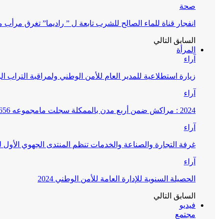
صحة
انفجار قناة للماء الصالح للشرب تابعة ل ” راديما” تغرق مرأ
السابق
التالي
المرأة
آراء
زيارة استطلاعية للمدير العام للأمن الوطني ولمراقبة التراب ا
آراء
2024 : مراكش ضمن أربع مدن بالممكلة سجلت مامجموعه 656 قضية تتعلق بغسيل الأموال
آراء
غرفة التجارة والصناعة والخدمات تنظم المنتدى الجهوي الأول
آراء
الحصيلة السنوية للإدارة العامة للأمن الوطني 2024
السابق
التالي
فيديو
مجتمع