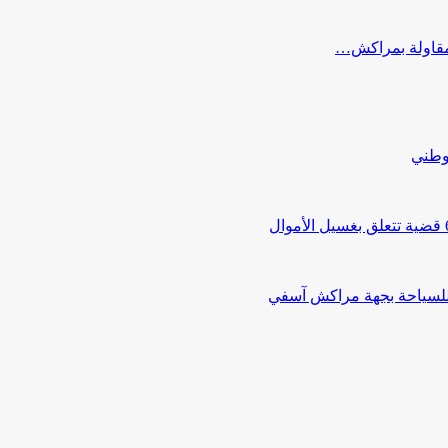
ب مقاولة بمراكش…
لوطني
 للسياحة بجهة مراكش آسفي