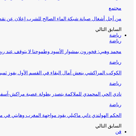
مجتمع
من أجل أشغال صيانة شبكة الماء الصالح للشرب إعلان عن نقص 
السابق
التالي
رياضة
رياضة
محمد وهبي: فخورون بمشوار الأسود وطموحنا لا يتوقف عند ربع 
رياضة
الكوكب المراكشي ينعش آمال البقاء في القسم الأول بفوز ثمين
رياضة
نادي الحي المحمدي للملاكمة يتصدر بطولة عصبة مراكش-آسف
رياضة
الحكم الهولندي داني ماكيلي يقود مواجهة المغرب وهايتي في مونديا
السابق
التالي
فن