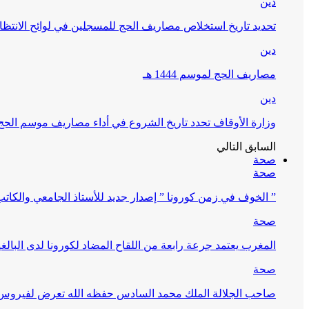
دين
تحديد تاريخ استخلاص مصاريف الحج للمسجلين في لوائح الانتظار (
دين
مصاريف الحج لموسم 1444 هـ
دين
وزارة الأوقاف تحدد تاريخ الشروع في أداء مصاريف موسم الحج لـ 4
السابق
التالي
صحة
صحة
” الخوف في زمن كورونا ” إصدار جديد للأستاذ الجامعي والكات
صحة
المغرب يعتمد جرعة رابعة من اللقاح المضاد لكورونا لدى البالغين 60 سنة فما فوق أو 
صحة
صاحب الجلالة الملك محمد السادس حفظه الله تعرض لفيروس كورونا ا