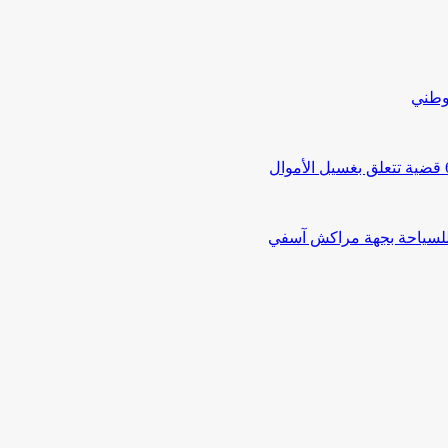
لوطني
 للسياحة بجهة مراكش آسفي