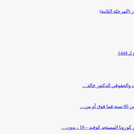
المرحلة الثانية)
144
ب والحقوقي الدكتور خالد…
من…
لمستجد كوفيد – 19 ، بدون…