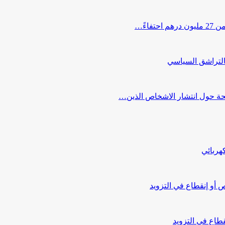
اءً…
التراشق السياسي
صحة حول انتشار الاشخاص الذين…
هربائي
أو إنقطاع في التزويد
طاع في التزويد