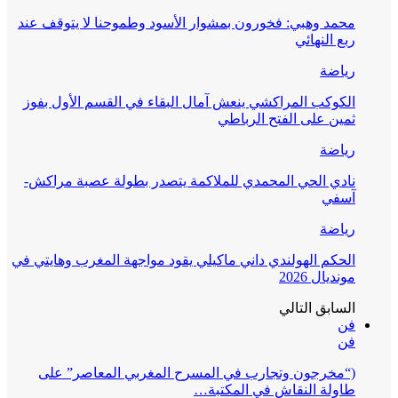
محمد وهبي: فخورون بمشوار الأسود وطموحنا لا يتوقف عند
ربع النهائي
رياضة
الكوكب المراكشي ينعش آمال البقاء في القسم الأول بفوز
ثمين على الفتح الرباطي
رياضة
نادي الحي المحمدي للملاكمة يتصدر بطولة عصبة مراكش-
آسفي
رياضة
الحكم الهولندي داني ماكيلي يقود مواجهة المغرب وهايتي في
مونديال 2026
السابق
التالي
فن
فن
(“مخرجون وتجارب في المسرح المغربي المعاصر” على
طاولة النقاش في المكتبة…