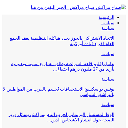
صباح مراكش - الخبر اليقين من هنا
الرئيسية
سياسة
سياسة
الاتحاد الاشتراكي بالحوز يجدد هياكله التنظيمية بعقد الجمع
العام لفرع قيادة أوزكيتة
سياسة
عامل إقليم قلعة السراغنة يطلق مشاريع تنموية وتعليمية
بأزيد من 27 مليون درهم احتفاءً…
سياسة
يونس بو سكسو: الاستحقاقات تُحسم بالقرب من المواطنين لا
بالتراشق السياسي
سياسة
الوفا المستشار البرلماني لحزب البام بمراكش يسائل وزير
الصحة حول انتشار الاشخاص الذين…