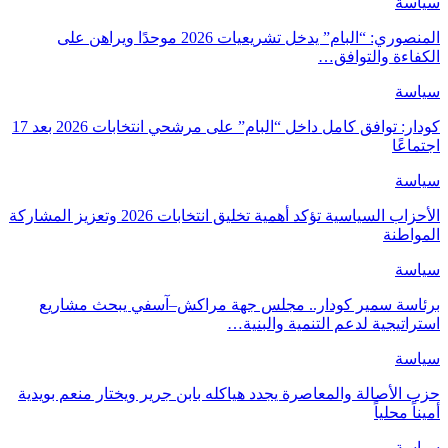
سياسة
المنصوري: “البام” يدخل تشريعيات 2026 موحدًا ويراهن على
الكفاءة والتوافق…
سياسة
كودار: توافق كامل داخل “البام” على مرشحي انتخابات 2026 بعد 17
اجتماعًا
سياسة
الأحزاب السياسية تؤكد أهمية تخليق انتخابات 2026 وتعزيز المشاركة
المواطنة
سياسة
برئاسة سمير كودار.. مجلس جهة مراكش–آسفي يبحث مشاريع
استراتيجية لدعم التنمية والبنية…
سياسة
حزب الأصالة والمعاصرة يجدد هياكله بابن جرير ويختار منعم بويدية
أميناً محلياً
سياسة