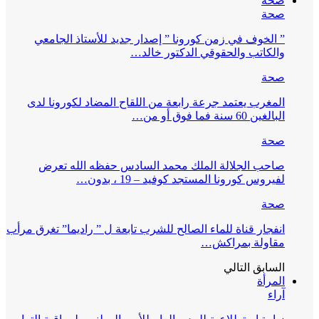
صحة
صحة
” الخوف في زمن كورونا ” إصدار جديد للأستاذ الجامعي
والكاتب والحقوقي الدكتور خالد…
صحة
المغرب يعتمد جرعة رابعة من اللقاح المضاد لكورونا لدى
البالغين 60 سنة فما فوق أو من…
صحة
صاحب الجلالة الملك محمد السادس حفظه الله تعرض
لفيروس كورونا المستجد كوفيد – 19 ، بدون…
صحة
انفجار قناة للماء الصالح للشرب تابعة ل ” راديما” تغرق مرأب
مقاولة بمراكش…
السابق
التالي
المرأة
آراء