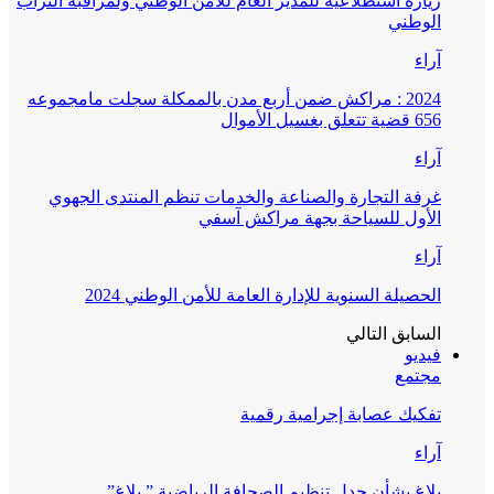
زيارة استطلاعية للمدير العام للأمن الوطني ولمراقبة التراب
الوطني
آراء
2024 : مراكش ضمن أربع مدن بالممكلة سجلت مامجموعه
656 قضية تتعلق بغسيل الأموال
آراء
غرفة التجارة والصناعة والخدمات تنظم المنتدى الجهوي
الأول للسياحة بجهة مراكش آسفي
آراء
الحصيلة السنوية للإدارة العامة للأمن الوطني 2024
السابق
التالي
فيديو
مجتمع
تفكيك عصابة إجرامية رقمية
آراء
بلاغ بشأن جدل تنظيم الصحافة الرياضية ” بلاغ”