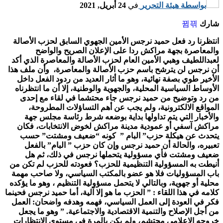
بواسطة
هيئة التحرير
في
24 أبريل, 2021
شارك
انتظرنا رد فعل حميد نرجس الأمين الجهوي السابق لحزب الأصالة
والمعاصرة بجهة مراكش ردا على الإعلان الصريح والواضح
لعبداللطيف وهبي الأمين العام لحزب الأصالة والمعاصرة الذي أكد
أن نرجس لن يترشح باسم حزب الأصالة والمعاصرة، وأن ملف هذا
الأخير طوي بصفة نهائية، وهو ما أثار العديد من ردود الفعل داخل
الأوساط السياسية المحلية، والجهوية والوطنية، إلا أن ما انتظرناه
من رد وتوضيح من حميد نرجس جاء محتشما في لقاء مع إحدى
المواقع الالكترونية، ولم يجب عن أهم التساؤلات المطروحة،
والأخبار التي يتم تداولها بداية بوضعه شرط رئاسة مجلس جهة
مراكش آسفي أو عمودية مدينة مراكش لخوض الانتخابات، فكان
يتحدث عن هيكلة حزب” البام ” كونه “ضعيف ومشتت” حسب
تعبيره، والحالة أن حميد نرجس وإن كان حزب ” البام” بالفعل
ضعيف ومشتت فأي مسؤولية يتحملها نرجس في ذلك، ثم هل
أنيطت به المسؤولية التنظيمية للحزب؟ فعودته للحزب لم تكن من
باب المسؤوليات فلا هو عضو بالمكتب السياسي، ولا صاحب مهمة
محلية أو جهوية، وبالتالي لا يتحمل مسؤولية التنظيم ، وهو ما يؤكده
كلامه في هذا اللقاء : ” الحزب ما هو إلا آلية، أما حميد نرجس فحينما
فكر في العودة إلى العمل السياسي، فهمه وهدفه واضحان: العمل
من أجل الإصلاح والتنمية الاقتصادية والاجتماعية. ” وهو ما يجعل
خروجه الاعلامي محتشم، ولم يكن بالمرة في مستوى الانتظارات