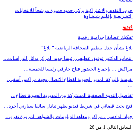
حزب التقدم والاشتراكية يزكي حميد قميزة مرشحاً للانتخابات
التشريعية بإقليم شيشاوة
فيديو
تفكيك عصابة إجرامية رقمية
بلاغ بشأن جدل تنظيم الصحافة الرياضية ” بلاغ”
انتخاب الدكتور توفيق عطيفي رئيسا جديدا لمركز بدائل للدراسات…
مراكش … بإجماع الحضور فتاح حارفي رئيسا للجمعية…
نفيسة بالبركة المدير الجهوية لقطاع الاتصال بجهة مراكش آسفي :
…
تفاصيل الندوة الصحفية المشتركة بين المديرية الجهوية قطاع…
فتح بحث قضائي في شريط فيديو يظهر تبادل سائقا سيارتي أجرة…
جواد الدادسي : مراكز ومعاهد الدبلومات والشواهد المزورة تغزو…
السابق
التالي
1 من 26