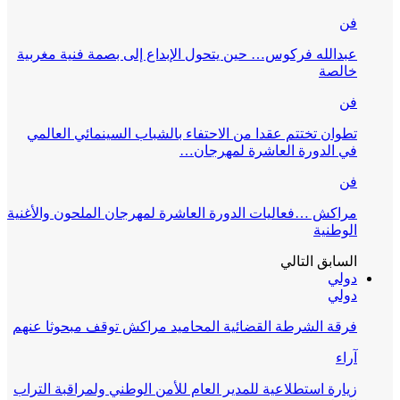
فن
عبدالله فركوس… حين يتحول الإبداع إلى بصمة فنية مغربية
خالصة
فن
تطوان تختتم عقدا من الاحتفاء بالشباب السينمائي العالمي
في الدورة العاشرة لمهرجان…
فن
مراكش …فعاليات الدورة العاشرة لمهرجان الملحون والأغنية
الوطنية
السابق
التالي
دولي
دولي
فرقة الشرطة القضائية المحاميد مراكش توقف مبحوثا عنهم
آراء
زيارة استطلاعية للمدير العام للأمن الوطني ولمراقبة التراب