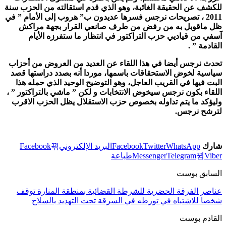
للكشف عن الحقيقة الغائبة، وهو الذي قدم استقالته من الحزب سنة
2011 ، تصريحات نرجس فسرها عديدون ب” هروب إلى الأمام ” في
ظل ماقوبل به من رفض من طرف صانعي القرار بجهة مراكش
آسفي من قياديي حزب التراكتور في انتظار ما ستفرزه الأيام
القادمة ” .
تحدث نرجس أيضا في هذا اللقاء عن العديد من العروض من أحزاب
سياسية لخوض الاستحقاقات باسمها، موردا أنه بصدد دراستها قصد
البت فيها في القريب العاجل، وهو التوضيح الوحيد الذي حمله هذا
اللقاء بكون نرجس سيخوض الانتخابات و لكن ” ماشي بالتراكتور ” ،
وليؤكد ما يتم تداوله بخصوص حزب الاستقلال يظل الحزب الاقرب
لترشح نرجس.
شارك
WhatsApp
Twitter
Facebook
البريد الإلكتروني
Facebook
Viber
Telegram
Messenger
طباعة
السابق بوست
عناصر الفرقة الحضرية للشرطة القضائية بمنطقة المنارة توقف
شخصا للاشتباه في تورطه في السرقة تحت التهديد بالسلاح
القادم بوست