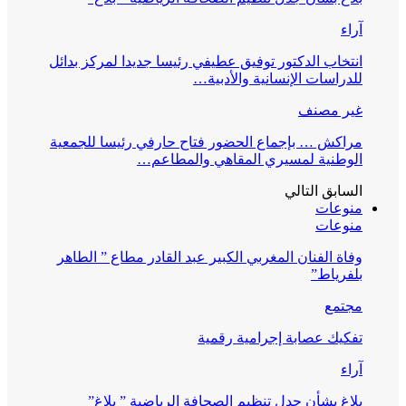
آراء
انتخاب الدكتور توفيق عطيفي رئيسا جديدا لمركز بدائل
للدراسات الإنسانية والأدبية…
غير مصنف
مراكش … بإجماع الحضور فتاح حارفي رئيسا للجمعية
الوطنية لمسيري المقاهي والمطاعم…
السابق
التالي
منوعات
منوعات
وفاة الفنان المغربي الكبير عبد القادر مطاع ” الطاهر
بلفرياط”
مجتمع
تفكيك عصابة إجرامية رقمية
آراء
بلاغ بشأن جدل تنظيم الصحافة الرياضية ” بلاغ”