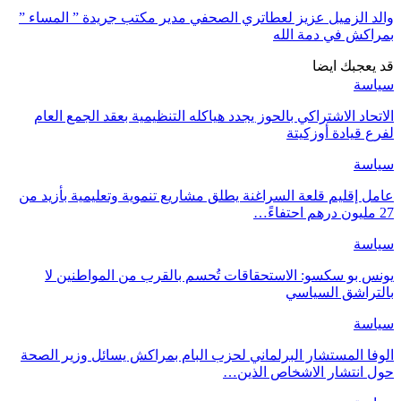
والد الزميل عزيز لعطاتري الصحفي مدير مكتب جريدة ” المساء ”
بمراكش في دمة الله
قد يعجبك ايضا
سياسة
الاتحاد الاشتراكي بالحوز يجدد هياكله التنظيمية بعقد الجمع العام
لفرع قيادة أوزكيتة
سياسة
عامل إقليم قلعة السراغنة يطلق مشاريع تنموية وتعليمية بأزيد من
27 مليون درهم احتفاءً…
سياسة
يونس بو سكسو: الاستحقاقات تُحسم بالقرب من المواطنين لا
بالتراشق السياسي
سياسة
الوفا المستشار البرلماني لحزب البام بمراكش يسائل وزير الصحة
حول انتشار الاشخاص الذين…