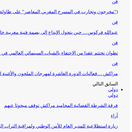
فن
(“مخرجون وتجارب في المسرح المغربي المعاصر” على طاولة 
فن
عبدالله فركوس… حين يتحول الإبداع إلى بصمة فنية مغربية خا
فن
تطوان تختتم عقدا من الاحتفاء بالشباب السينمائي العالمي في
فن
مراكش …فعاليات الدورة العاشرة لمهرجان الملحون والأغنية ا
السابق
التالي
دولي
دولي
فرقة الشرطة القضائية المحاميد مراكش توقف مبحوثا عنهم
آراء
زيارة استطلاعية للمدير العام للأمن الوطني ولمراقبة التراب ا