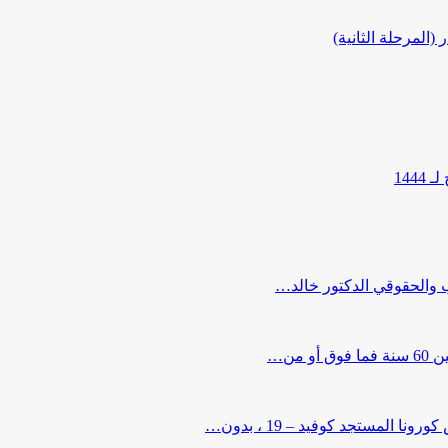
المرحلة الثانية)
144
ب والحقوقي الدكتور خالد…
من…
لمستجد كوفيد – 19 ، بدون…