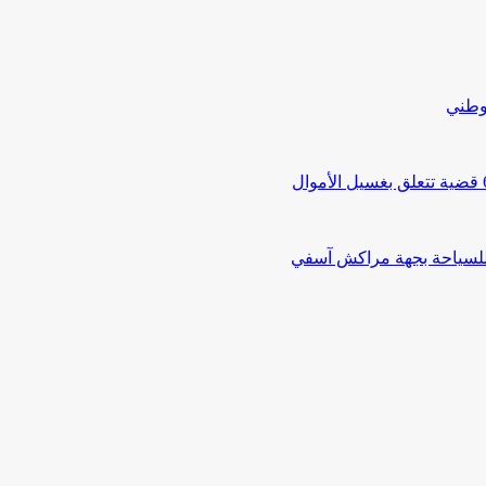
لوطني
 للسياحة بجهة مراكش آسفي