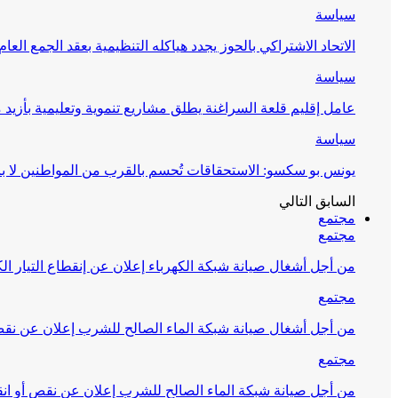
سياسة
الاتحاد الاشتراكي بالحوز يجدد هياكله التنظيمية بعقد الجمع العام
سياسة
عامل إقليم قلعة السراغنة يطلق مشاريع تنموية وتعليمية بأزيد من 27 مليون درهم احتف
سياسة
يونس بو سكسو: الاستحقاقات تُحسم بالقرب من المواطنين لا ب
السابق
التالي
مجتمع
مجتمع
من أجل أشغال صيانة شبكة الكهرباء إعلان عن إنقطاع التيار الك
مجتمع
من أجل أشغال صيانة شبكة الماء الصالح للشرب إعلان عن نقص 
مجتمع
من أجل صيانة شبكة الماء الصالح للشرب إعلان عن نقص أو انق