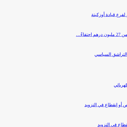
 لفرع قيادة أوزكيتة
اءً…
التراشق السياسي
هربائي
أو إنقطاع في التزويد
طاع في التزويد