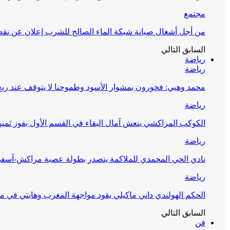
مجتمع
من أجل أشغال صيانة شبكة الماء الصالح للشرب إعلان عن نقص 
السابق
التالي
رياضة
رياضة
محمد وهبي: فخورون بمشوار الأسود وطموحنا لا يتوقف عند ربع 
رياضة
الكوكب المراكشي ينعش آمال البقاء في القسم الأول بفوز ثمين
رياضة
نادي الحي المحمدي للملاكمة يتصدر بطولة عصبة مراكش-آسف
رياضة
الحكم الهولندي داني ماكيلي يقود مواجهة المغرب وهايتي في مونديا
السابق
التالي
فن