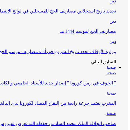
دين
تحديد تاريخ استخلاص مصاريف الحج للمسجلين في لوائح الانتظار (
دين
مصاريف الحج لموسم 1444 هـ
دين
وزارة الأوقاف تحدد تاريخ الشروع في أداء مصاريف موسم الحج لـ 4
السابق
التالي
صحة
صحة
” الخوف في زمن كورونا ” إصدار جديد للأستاذ الجامعي والكات
صحة
المغرب يعتمد جرعة رابعة من اللقاح المضاد لكورونا لدى البالغين 60 سنة فما فوق أو 
صحة
صاحب الجلالة الملك محمد السادس حفظه الله تعرض لفيروس كورونا ا