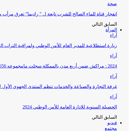
صحة
انفجار قناة للماء الصالح للشرب تابعة ل ” راديما” تغرق مرأ
السابق
التالي
المرأة
آراء
زيارة استطلاعية للمدير العام للأمن الوطني ولمراقبة التراب ا
آراء
2024 : مراكش ضمن أربع مدن بالممكلة سجلت مامجموعه 656 قضية تتعلق بغسيل الأموال
آراء
غرفة التجارة والصناعة والخدمات تنظم المنتدى الجهوي الأول
آراء
الحصيلة السنوية للإدارة العامة للأمن الوطني 2024
السابق
التالي
فيديو
مجتمع