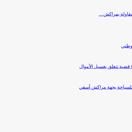
ب مقاولة بمراكش…
لوطني
 للسياحة بجهة مراكش آسفي