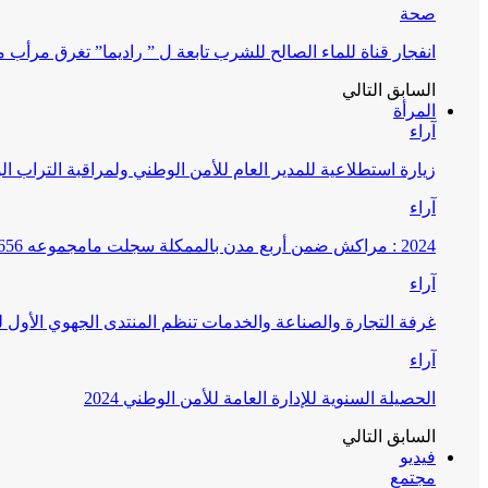
صحة
انفجار قناة للماء الصالح للشرب تابعة ل ” راديما” تغرق مرأ
السابق
التالي
المرأة
آراء
زيارة استطلاعية للمدير العام للأمن الوطني ولمراقبة التراب ا
آراء
2024 : مراكش ضمن أربع مدن بالممكلة سجلت مامجموعه 656 قضية تتعلق بغسيل الأموال
آراء
غرفة التجارة والصناعة والخدمات تنظم المنتدى الجهوي الأول
آراء
الحصيلة السنوية للإدارة العامة للأمن الوطني 2024
السابق
التالي
فيديو
مجتمع