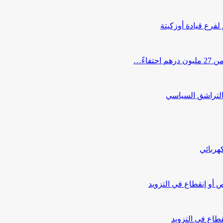
 لفرع قيادة أوزكيتة
اءً…
التراشق السياسي
هربائي
أو إنقطاع في التزويد
طاع في التزويد