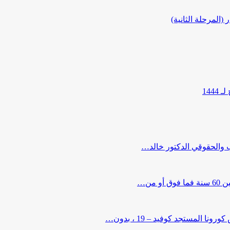
المرحلة الثانية)
144
ب والحقوقي الدكتور خالد…
من…
لمستجد كوفيد – 19 ، بدون…