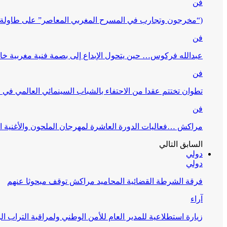
فن
(“مخرجون وتجارب في المسرح المغربي المعاصر” على طاولة 
فن
عبدالله فركوس… حين يتحول الإبداع إلى بصمة فنية مغربية خا
فن
تطوان تختتم عقدا من الاحتفاء بالشباب السينمائي العالمي في
فن
مراكش …فعاليات الدورة العاشرة لمهرجان الملحون والأغنية ا
السابق
التالي
دولي
دولي
فرقة الشرطة القضائية المحاميد مراكش توقف مبحوثا عنهم
آراء
زيارة استطلاعية للمدير العام للأمن الوطني ولمراقبة التراب ا