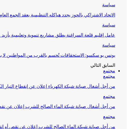
سياسة
الاتحاد الاشتراكي بالحوز يجدد هياكله التنظيمية بعقد الجمع العام
سياسة
عامل إقليم قلعة السراغنة يطلق مشاريع تنموية وتعليمية بأزيد من 27 مليون درهم احتف
سياسة
يونس بو سكسو: الاستحقاقات تُحسم بالقرب من المواطنين لا ب
السابق
التالي
مجتمع
مجتمع
من أجل أشغال صيانة شبكة الكهرباء إعلان عن إنقطاع التيار الك
مجتمع
من أجل أشغال صيانة شبكة الماء الصالح للشرب إعلان عن نقص 
مجتمع
من أجل صيانة شبكة الماء الصالح للشرب إعلان عن نقص أو انق