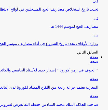
دين
تحديد تاريخ استخلاص مصاريف الحج للمسجلين في لوائح الانتظار (
دين
مصاريف الحج لموسم 1444 هـ
دين
وزارة الأوقاف تحدد تاريخ الشروع في أداء مصاريف موسم الحج لـ 4
السابق
التالي
صحة
صحة
” الخوف في زمن كورونا ” إصدار جديد للأستاذ الجامعي والكات
صحة
المغرب يعتمد جرعة رابعة من اللقاح المضاد لكورونا لدى البالغين 60 سنة فما فوق أو 
صحة
صاحب الجلالة الملك محمد السادس حفظه الله تعرض لفيروس كورونا ا