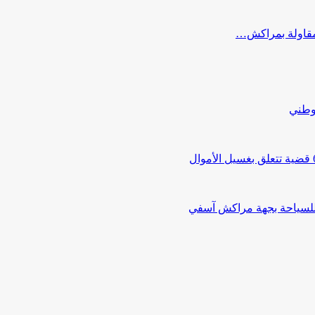
ب مقاولة بمراكش…
لوطني
 للسياحة بجهة مراكش آسفي