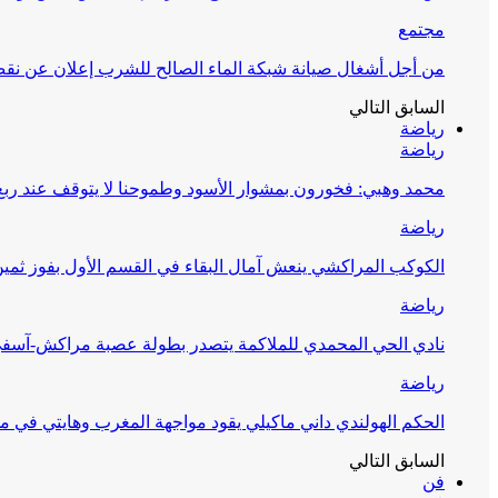
مجتمع
من أجل أشغال صيانة شبكة الماء الصالح للشرب إعلان عن نقص 
السابق
التالي
رياضة
رياضة
محمد وهبي: فخورون بمشوار الأسود وطموحنا لا يتوقف عند ربع 
رياضة
الكوكب المراكشي ينعش آمال البقاء في القسم الأول بفوز ثمين
رياضة
نادي الحي المحمدي للملاكمة يتصدر بطولة عصبة مراكش-آسف
رياضة
الحكم الهولندي داني ماكيلي يقود مواجهة المغرب وهايتي في مونديا
السابق
التالي
فن