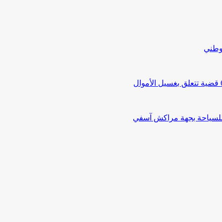
لوطني
 للسياحة بجهة مراكش آسفي